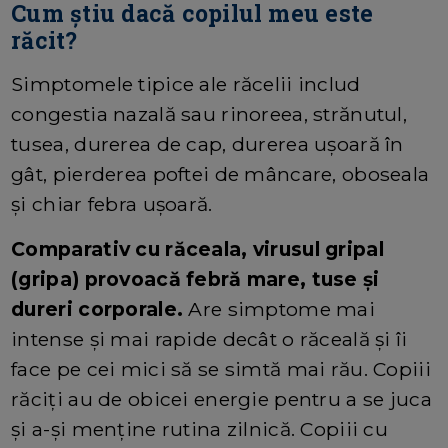
Cum știu dacă copilul meu este
răcit?
Simptomele tipice ale răcelii includ
congestia nazală sau rinoreea, strănutul,
tusea, durerea de cap, durerea ușoară în
gât, pierderea poftei de mâncare, oboseala
și chiar febra ușoară.
Co
mparativ cu răceala, virusul gripal
(gripa) provoacă febră mare, tuse și
dureri corporale.
Are simptome mai
intense și mai rapide decât o răceală și îi
face pe cei mici să se simtă mai rău. Copiii
răciți au de obicei energie pentru a se juca
și a-și menține rutina zilnică. Copiii cu