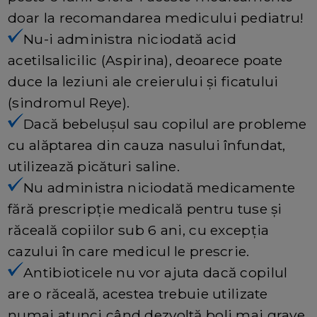
doar la recomandarea medicului pediatru!
Nu-i administra niciodată acid
acetilsalicilic (Aspirina), deoarece poate
duce la leziuni ale creierului și ficatului
(sindromul Reye).
Dacă bebelușul sau copilul are probleme
cu alăptarea din cauza nasului înfundat,
utilizează picături saline.
Nu administra niciodată medicamente
fără prescripție medicală pentru tuse și
răceală copiilor sub 6 ani, cu excepția
cazului în care medicul le prescrie.
Antibioticele nu vor ajuta dacă copilul
are o răceală, acestea trebuie utilizate
numai atunci când dezvoltă boli mai grave