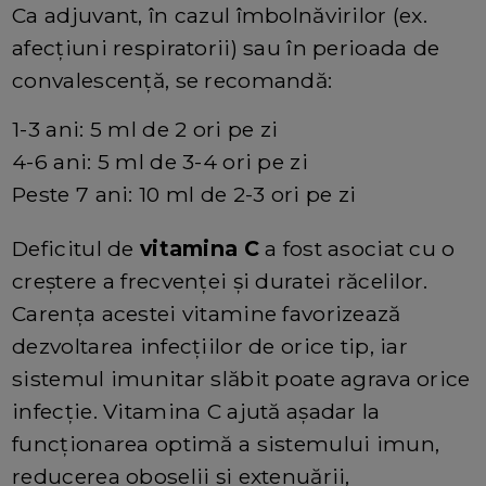
Ca adjuvant, în cazul îmbolnăvirilor (ex.
afecțiuni respiratorii) sau în perioada de
convalescență, se recomandă:
1-3 ani: 5 ml de 2 ori pe zi
4-6 ani: 5 ml de 3-4 ori pe zi
Peste 7 ani: 10 ml de 2-3 ori pe zi
Deficitul de
vitamina C
a fost asociat cu o
creștere a frecvenței și duratei răcelilor.
Carența acestei vitamine favorizează
dezvoltarea infecțiilor de orice tip, iar
sistemul imunitar slăbit poate agrava orice
infecție. Vitamina C ajută așadar la
funcționarea optimă a sistemului imun,
reducerea oboselii și extenuării,