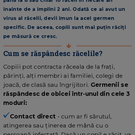
până la 8 sau chiar 10 răceli în fiecare an
înainte de a împlini 2 ani. Odată ce ai avut un
virus al răcelii, devii imun la acel germen
specific. De aceea, copiii sunt mai puțin răciți
pe măsură ce cresc.
Cum se răspândesc răcelile?
Copiii pot contracta răceala de la frați,
părinți, alți membri ai familiei, colegi de
joacă, de clasă sau îngrijitori.
Germenii se
răspândesc de obicei într-unul din cele 3
moduri:
Contact direct
- cum ar fi sărutul,
atingerea sau ținerea de mână cu o
persoană infectată. Dacă un copil e răcit, va