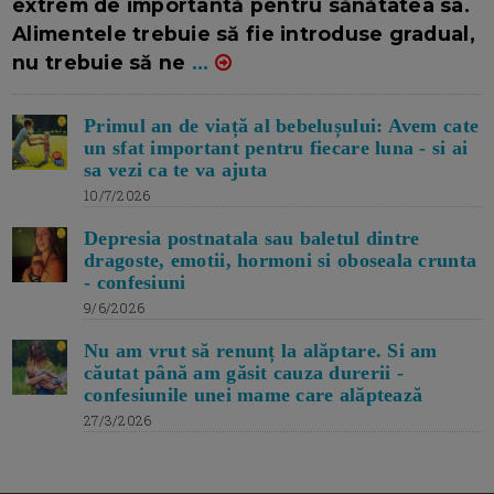
extrem de importantă pentru sănătatea sa.
Alimentele trebuie să fie introduse gradual,
nu trebuie să ne
...
Primul an de viață al bebelușului: Avem cate
un sfat important pentru fiecare luna - si ai
sa vezi ca te va ajuta
10/7/2026
Depresia postnatala sau baletul dintre
dragoste, emotii, hormoni si oboseala crunta
- confesiuni
9/6/2026
Nu am vrut să renunț la alăptare. Si am
căutat până am găsit cauza durerii -
confesiunile unei mame care alăptează
27/3/2026