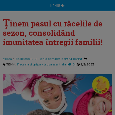
MENIU
Ț
inem pasul cu răcelile de
sezon, consolidând
imunitatea întregii familii!
Acasa
>
Bolile copilului - ghid complet pentru parinti
TEMA:
Raceala si gripa - trusa esentiala
|
0
|
9/2/2023