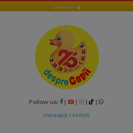
COMUNITATE
Follow us:
|
|
|
|
Intreabă I-MAMI