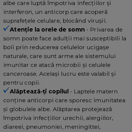
albe care luptă împotriva infecțiilor și
interferon, un anticorp care acoperă
suprafețele celulare, blocând virușii.
Atenție la orele de somn
- Privarea de
somn poate face adulții mai susceptibili la
boli prin reducerea celulelor ucigașe
naturale, care sunt arme ale sistemului
imunitar ce atacă microbii și celulele
canceroase. Același lucru este valabil și
pentru copii.
Alăptează-ți copilul
- Laptele matern
conține anticorpi care sporesc imunitatea
și globulele albe. Alăptarea protejează
împotriva infecțiilor urechii, alergiilor,
diareei, pneumoniei, meningittei,