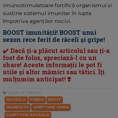
imunostimulatoare fortifică organismul și
susține sistemul imunitar în lupta
împotriva agenților nocivi.
BOOST imunității! BOOST unui
sezon rece ferit de răceli și gripe!
✔️ Dacă ți-a plăcut articolul sau ți-a
fost de folos, apreciază-l cu un
share! Aceste informații le pot fi
utile și altor mămici sau tătici. Îți
mulțumim anticipat! ❣️
SUBIECTE TRATATE:
RACEALA
FEBRA
RACIT
IMUNITATE
SIMPTOME GRIPA
SIMPTOME RACEALA