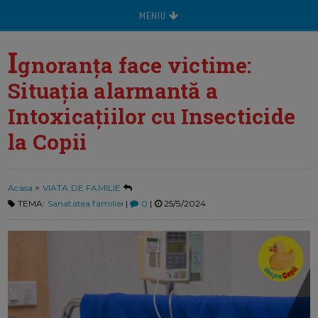
MENIU
I
gnoranța face victime:
Situația alarmantă a
Intoxicațiilor cu Insecticide
la Copii
Acasa
>
VIATA DE FAMILIE
TEMA:
Sanatatea familiei
|
0
|
25/5/2024