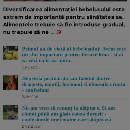
16/7/2026
AUTOR: EDITOR DC.
Diversificarea alimentației bebelușului este
extrem de importantă pentru sănătatea sa.
Alimentele trebuie să fie introduse gradual,
nu trebuie să ne
...
Primul an de viață al bebelușului: Avem cate
un sfat important pentru fiecare luna - si ai
sa vezi ca te va ajuta
10/7/2026
Depresia postnatala sau baletul dintre
dragoste, emotii, hormoni si oboseala crunta
- confesiuni
9/6/2026
Nu am vrut să renunț la alăptare. Si am
căutat până am găsit cauza durerii -
confesiunile unei mame care alăptează
27/3/2026