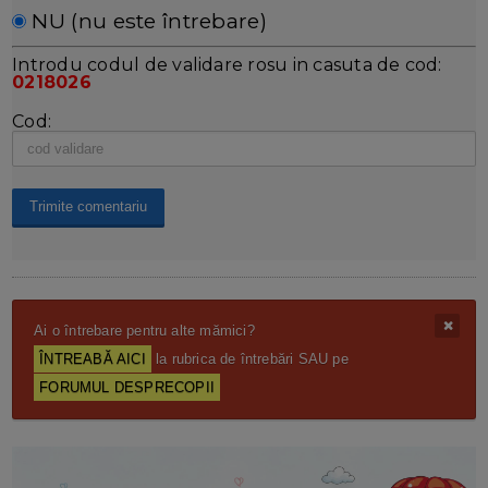
NU (nu este întrebare)
Introdu codul de validare rosu in casuta de cod:
0218026
Cod:
Ai o întrebare pentru alte mămici?
ÎNTREABĂ AICI
la rubrica de întrebări SAU pe
FORUMUL DESPRECOPII