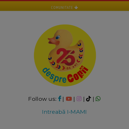
COMUNITATE
Follow us:
|
|
|
|
Intreabă I-MAMI