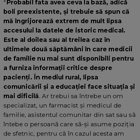
"
Probabil fata avea ceva la bază, adică
boli preexistente, și trebuie să spun că
mă îngrijorează extrem de mult lipsa
accesului la datele de istoric medical.
Este al doilea sau al treilea caz în
ultimele două săptămâni în care medicii
de familie nu mai sunt disponibili pentru
a furniza informații critice despre
pacienți. În mediul rural, lipsa
comunicării și a educației face situația și
mai dificilă
. Ar trebui sa întrebe un om
specializat, un farmacist şi medicul de
familie, asistentul comunitar din sat sau să
întebe o persoană care să-şi asume poziţia
de sfetnic, pentru că în cazul acesta am