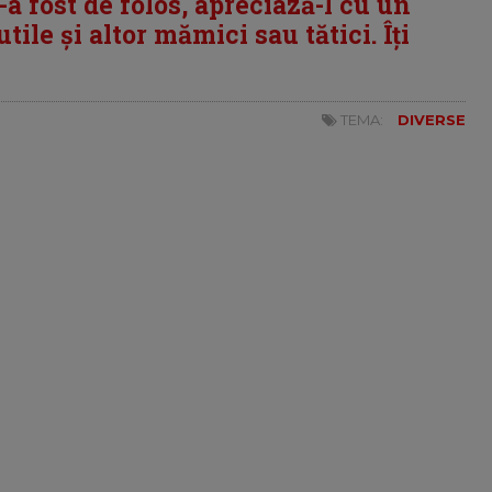
i-a fost de folos, apreciază-l cu un
tile și altor mămici sau tătici. Îți
TEMA:
DIVERSE