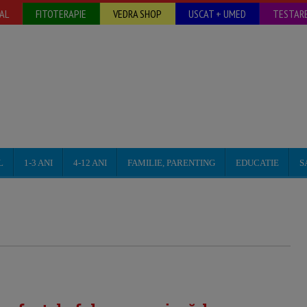
AL
FITOTERAPIE
VEDRA SHOP
USCAT + UMED
TESTARE
L
1-3 ANI
4-12 ANI
FAMILIE, PARENTING
EDUCATIE
S