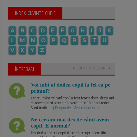
INDEX CUVINTE CHEIE
A
B
C
D
E
F
G
H
I
J
K
L
M
N
O
P
Q
R
S
T
U
V
X
Y
Z
ÎNTREBARI
PUNE O ÎNTREBARE
Voi iubi al doilea copil la fel ca pe
primul?
Pentru mine primul copil a fost foarte dorit, după ani
de așteptări și o sarcină pierduta la 16 săptămâni.
Sunt însărc... |
Raspunde | Vezi raspunsuri
Ne certăm mai des de când avem
copil. E normal?
De când a apărut copilul, parcă ne aprindem din