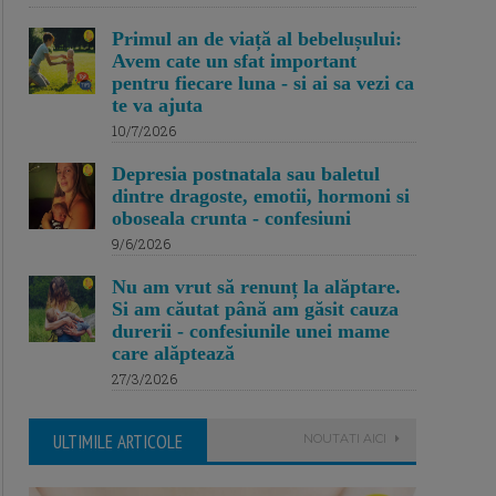
Primul an de viață al bebelușului:
Avem cate un sfat important
pentru fiecare luna - si ai sa vezi ca
te va ajuta
10/7/2026
Depresia postnatala sau baletul
dintre dragoste, emotii, hormoni si
oboseala crunta - confesiuni
9/6/2026
Nu am vrut să renunț la alăptare.
Si am căutat până am găsit cauza
durerii - confesiunile unei mame
care alăptează
27/3/2026
ULTIMILE ARTICOLE
NOUTATI AICI