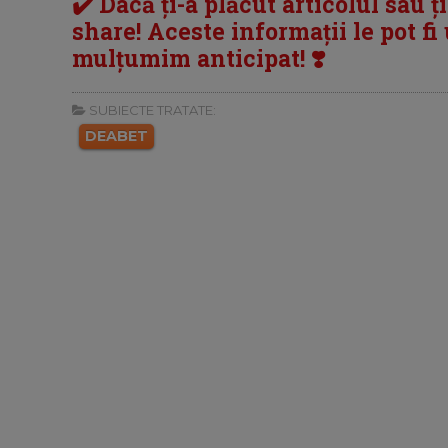
✔️ Dacă ți-a plăcut articolul sau ț
share! Aceste informații le pot fi u
mulțumim anticipat! ❣️
SUBIECTE TRATATE:
DEABET