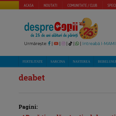
ACASA
NOUTATI
COMUNITATE / CLUB
SPECI
Urmărește:
|
|
|
|
|
Intreabă I-MAMI
FERTILITATE
SARCINA
NASTEREA
BEBELUSU
deabet
Pagini: