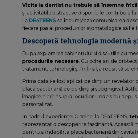
Vizita la dentist nu trebuie să însemne frică
și activitățile distractive disponibile contribuie
La
DE4TEENS
se încurajează comunicarea deschis
fiecare pas al procedurilor stomatologice să fie 
Descoperă tehnologia modernă și
După explorarea cabinetului și discuțiile cu me
procedurile necesare
. Cu ochelarii de protecț
tratament, tehnologii și, în final, a reușit să se e
Prima data i-a fost aplicat pe dinți un revelator
placa bacteriană de pe dinți și subgingival. Astfe
imagine clară asupra locurilor unde s-au depus b
personalizat.
În cadrul experienței Gianinei la DE4TEENS,
te
reprezentat o descoperire fascinantă. Această 
pentru a îndepărta placa bacteriană din cavitat