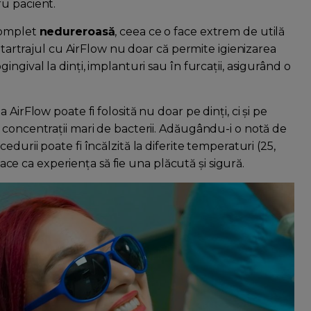
ru pacient.
 complet
nedureroasă
, ceea ce o face extrem de utilă
detartrajul cu AirFlow nu doar că permite igienizarea
ngival la dinți, implanturi sau în furcații, asigurând o
AirFlow poate fi folosită nu doar pe dinți, ci și pe
 concentrații mari de bacterii. Adăugându-i o notă de
edurii poate fi încălzită la diferite temperaturi (25,
 face ca experiența să fie una plăcută și sigură.