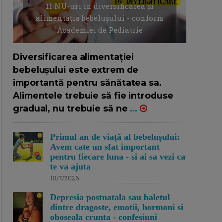
11 NU-uri in diversificarea și
alimentația bebelușului - conform
Academiei de Pediatrie
16/7/2026
AUTOR: EDITOR DC.
Diversificarea alimentației
bebelușului este extrem de
importantă pentru sănătatea sa.
Alimentele trebuie să fie introduse
gradual, nu trebuie să ne
...
Primul an de viață al bebelușului:
Avem cate un sfat important
pentru fiecare luna - si ai sa vezi ca
te va ajuta
10/7/2026
Depresia postnatala sau baletul
dintre dragoste, emotii, hormoni si
oboseala crunta - confesiuni