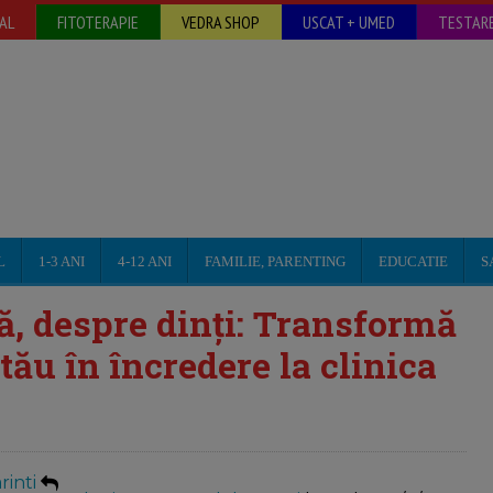
AL
FITOTERAPIE
VEDRA SHOP
USCAT + UMED
TESTARE
L
1-3 ANI
4-12 ANI
FAMILIE, PARENTING
EDUCATIE
S
ă, despre dinți: Transformă
tău în încredere la clinica
inti