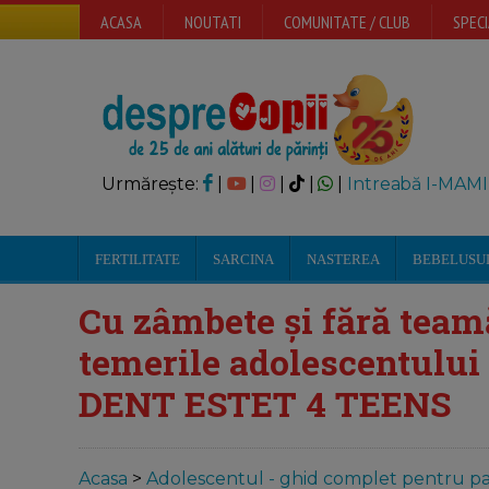
ACASA
NOUTATI
COMUNITATE / CLUB
SPECI
Urmărește:
|
|
|
|
|
Intreabă I-MAMI
FERTILITATE
SARCINA
NASTEREA
BEBELUSU
Cu zâmbete și fără team
temerile adolescentului 
DENT ESTET 4 TEENS
Acasa
>
Adolescentul - ghid complet pentru par