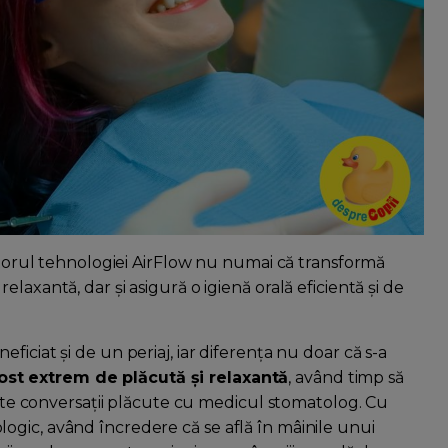
jutorul tehnologiei AirFlow nu numai că transformă
laxantă, dar și asigură o igienă orală eficientă și de
iciat și de un periaj, iar diferența nu doar că s-a
ost extrem de plăcută și relaxantă
, având timp să
oarte conversații plăcute cu medicul stomatolog. Cu
gic, având încredere că se află în mâinile unui