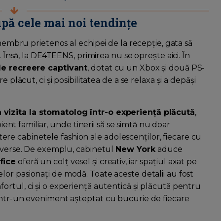
upă cele mai noi tendințe
 membru prietenos al echipei de la recepție, gata să
. Însă, la DE4TEENS, primirea nu se oprește aici. În
e recreere captivant
, dotat cu un Xbox și două PS-
 plăcut, ci și posibilitatea de a se relaxa și a depăși
 vizita la stomatolog într-o experiență plăcută
,
nt familiar, unde tinerii să se simtă nu doar
aștere cabinetele fashion ale adolescenților, fiecare cu
diverse. De exemplu, cabinetul
New York
aduce
fice
oferă un colț vesel și creativ, iar spațiul axat pe
lor pasionați de modă. Toate aceste detalii au fost
rtul, ci și o experiență autentică și plăcută pentru
într-un eveniment așteptat cu bucurie de fiecare