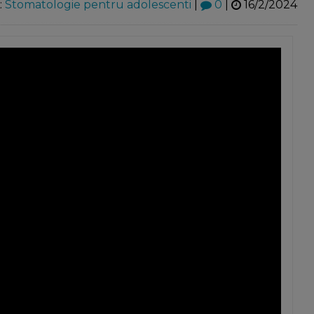
:
Stomatologie pentru adolescenti
|
0
|
16/2/2024