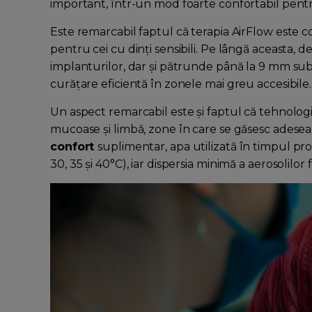
important, într-un mod foarte confortabil pent
Este remarcabil faptul că terapia AirFlow este
pentru cei cu dinți sensibili. Pe lângă aceasta, 
implanturilor, dar și pătrunde până la 9 mm subgi
curățare eficientă în zonele mai greu accesibile.
Un aspect remarcabil este și faptul că tehnologia 
mucoase și limbă, zone în care se găsesc adesea
confort
suplimentar, apa utilizată în timpul proc
30, 35 și 40°C), iar dispersia minimă a aerosolilor