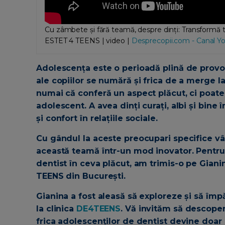
Cu zâmbete și fără teamă, despre dinți: Transformă t
ESTET 4 TEENS | video |
Desprecopii.com - Canal Y
Adolescența este o perioadă plină de provoc
ale copiilor se numără și frica de a merge la
numai că conferă un aspect plăcut, ci poate 
adolescent. A avea dinți curați, albi și bine
și confort în relațiile sociale.
Cu gândul la aceste preocupari specifice vâ
această teamă într-un mod inovator. Pentru 
dentist în ceva plăcut, am trimis-o pe Giani
TEENS din București.
Gianina a fost aleasă să exploreze și să îm
la clinica
DE4TEENS
. Vă invităm să descoper
frica adolescenților de dentist devine doar 