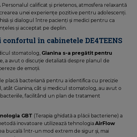
.
Personalul calificat și prietenos, atmosfera relaxantă
 la crearea unei experiențe pozitive pentru adolescenți.
ă și dialogul între pacienți și medici pentru ca
înțeles și acceptat pe deplin.
 confortul în cabinetele DE4TEENS
dicul stomatolog,
Gianina s-a pregătit pentru
ie, a avut o discuție detaliată despre planul de
libereze de emoții.
 de placă bacteriană pentru a identifica cu precizie
l, atât Gianina, cât și medicul stomatolog, au avut o
acteriile, facilitând un plan de tratament
hnologia GBT
(Terapia ghidată a plăcii bacteriene) a
metodă inovatoare utilizează tehnologia
AirFlow
ea bucală într-un mod extrem de sigur și, mai