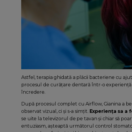
Astfel, terapia ghidată a plăcii bacteriene cu a
procesul de curățare dentară într-o experiență re
încredere.
După procesul complet cu Airflow, Gianina a benef
observat vizual, ci și s-a simțit.
Experiența sa a f
se uite la televizorul de pe tavan și chiar să p
entuziasm, așteaptă următorul control stomatolo