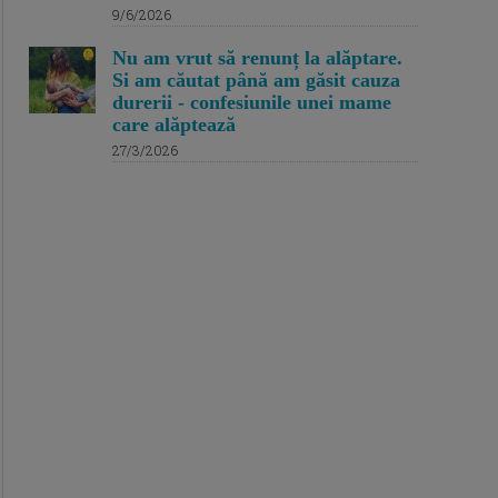
9/6/2026
Nu am vrut să renunț la alăptare.
Si am căutat până am găsit cauza
durerii - confesiunile unei mame
care alăptează
27/3/2026