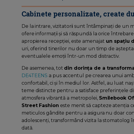
Cabinete personalizate, create d
De la intrare, vizitatorii sunt întâmpinați de un
ofere informații și să răspundă la orice întrebare
apropierea recepției, este amenajat
un spațiu d
uri, oferind tinerilor nu doar un timp de așteptare
eventualele emoții într-un mod distractiv.
De asemenea, tot
din dorința de a transforma
DE4TEENS
a pus accentul pe crearea unui ambie
confortabil, ci și în mediul lor. Astfel, au luat n
teme distincte pentru a satisface preferințele 
atmosfera vibrantă a metropolei,
Smilebook Of
Street Fashion
este menit să capteze atenția ce
meticulos gândite pentru a asigura nu doar confo
adolescenți, transformând vizita la stomatolog 
dată.