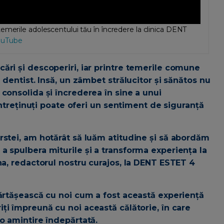
emerile adolescentului tău în încredere la clinica DENT
ouTube
ări și descoperiri, iar printre temerile comune
 dentist. Insă, un zâmbet strălucitor și sănătos nu
consolida și încrederea în sine a unui
 întreținuți poate oferi un sentiment de siguranță
rstei, am hotărât să luăm atitudine și să abordăm
a spulbera miturile și a transforma experiența la
na, redactorul nostru curajos, la DENT ESTET 4
părtășească cu noi cum a fost această experiență
iți împreună cu noi această călătorie, în care
o amintire îndepărtată.