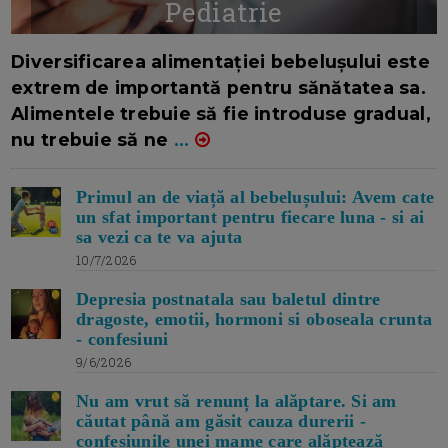
Pediatrie
16/7/2026
AUTOR: EDITOR DC.
Diversificarea alimentației bebelușului este
extrem de importantă pentru sănătatea sa.
Alimentele trebuie să fie introduse gradual,
nu trebuie să ne
...
Primul an de viață al bebelușului: Avem cate
un sfat important pentru fiecare luna - si ai
sa vezi ca te va ajuta
10/7/2026
Depresia postnatala sau baletul dintre
dragoste, emotii, hormoni si oboseala crunta
- confesiuni
9/6/2026
Nu am vrut să renunț la alăptare. Si am
căutat până am găsit cauza durerii -
confesiunile unei mame care alăptează