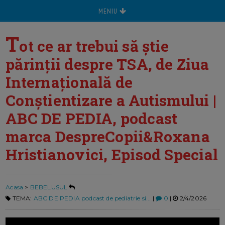
MENIU
T
ot ce ar trebui să știe
părinții despre TSA, de Ziua
Internațională de
Conștientizare a Autismului |
ABC DE PEDIA, podcast
marca DespreCopii&Roxana
Hristianovici, Episod Special
Acasa
>
BEBELUSUL
TEMA:
ABC DE PEDIA podcast de pediatrie si...
|
0
|
2/4/2026