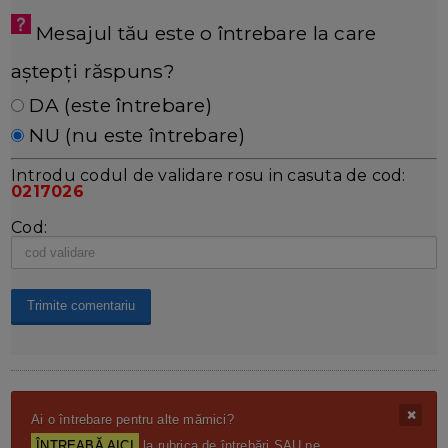
Mesajul tău este o întrebare la care
aștepți răspuns?
DA (este întrebare)
NU (nu este întrebare)
Introdu codul de validare rosu in casuta de cod:
0217026
Cod:
Ai o întrebare pentru alte mămici?
ÎNTREABĂ AICI
la rubrica de întrebări SAU pe