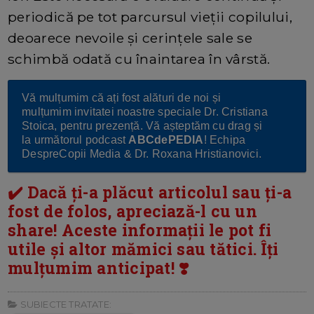
periodică pe tot parcursul vieții copilului,
deoarece nevoile și cerințele sale se
schimbă odată cu înaintarea în vârstă.
Vă mulțumim că ați fost alături de noi și
mulțumim invitatei noastre speciale Dr. Cristiana
Stoica, pentru prezență. Vă așteptăm cu drag și
la următorul podcast
ABCdePEDIA
! Echipa
DespreCopii Media & Dr. Roxana Hristianovici.
✔️ Dacă ți-a plăcut articolul sau ți-a
fost de folos, apreciază-l cu un
share! Aceste informații le pot fi
utile și altor mămici sau tătici. Îți
mulțumim anticipat! ❣️
SUBIECTE TRATATE: