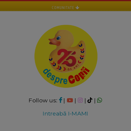
COMUNITATE
Follow us:
|
|
|
|
Intreabă I-MAMI