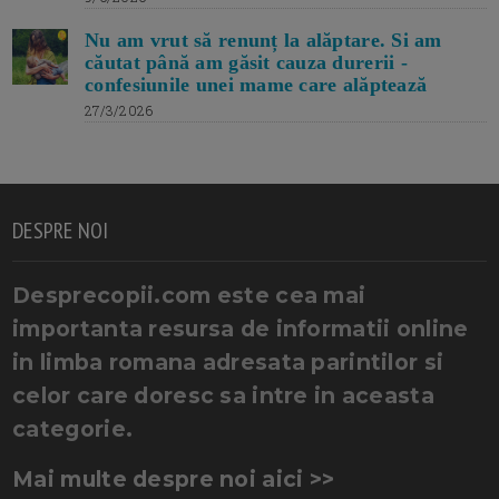
Nu am vrut să renunț la alăptare. Si am
căutat până am găsit cauza durerii -
confesiunile unei mame care alăptează
27/3/2026
DESPRE NOI
Desprecopii.com este cea mai
importanta resursa de informatii online
in limba romana adresata parintilor si
celor care doresc sa intre in aceasta
categorie.
Mai multe despre noi aici >>