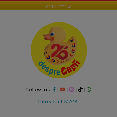
COMUNITATE
Follow us:
|
|
|
|
Intreabă I-MAMI