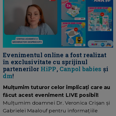
Evenimentul online a fost realizat
în exclusivitate cu sprijinul
partenerilor
HiPP
,
Canpol babies
și
dm
!
Mulțumim tuturor celor implicați care au
făcut acest eveniment LIVE posibil!
Mulțumim doamnei Dr. Veronica Crișan și
Gabrielei Maalouf pentru informațiile