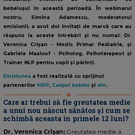
bebelușul în această perioadă. În webinarul
nostru, Simina Adamescu, moderatorul
emisiunii, a avut doi invitați de marcă care au
răspuns la aceste întrebări și nu numai: Dr.
Veronica Crișan - Medic Primar Pediatrie, și
Gabriela Maalouf - Psiholog, Psihoterapeut și
Trainer NLP pentru copii și părinți.
Emisiunea
a fost realizată cu sprijinul
partenerilor
HiPP
,
Canpol babies
și
dm
.
Care ar trebui să fie greutatea medie
a unui nou născut sănătos și cum se
schimbă aceasta în primele 12 luni?
Dr. Veronica Crișan:
Greutatea medie a