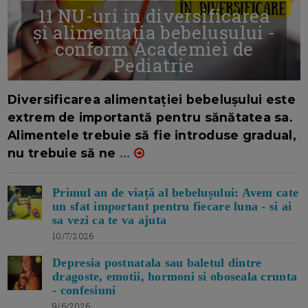
11 NU-uri in diversificarea
și alimentația bebelușului -
conform Academiei de
Pediatrie
16/7/2026
AUTOR: EDITOR DC.
Diversificarea alimentației bebelușului este
extrem de importantă pentru sănătatea sa.
Alimentele trebuie să fie introduse gradual,
nu trebuie să ne
...
Primul an de viață al bebelușului: Avem cate
un sfat important pentru fiecare luna - si ai
sa vezi ca te va ajuta
10/7/2026
Depresia postnatala sau baletul dintre
dragoste, emotii, hormoni si oboseala crunta
- confesiuni
9/6/2026