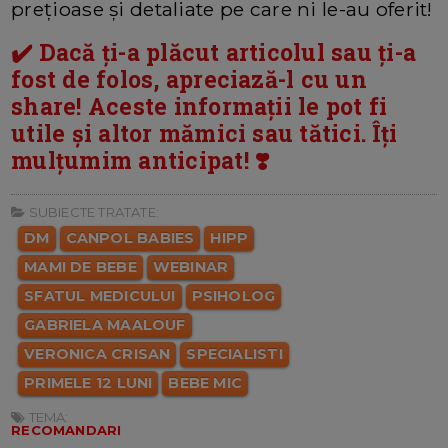
prețioase și detaliate pe care ni le-au oferit!
✔️ Dacă ți-a plăcut articolul sau ți-a
fost de folos, apreciază-l cu un
share! Aceste informații le pot fi
utile și altor mămici sau tătici. Îți
mulțumim anticipat! ❣️
SUBIECTE TRATATE:
DM
CANPOL BABIES
HIPP
MAMI DE BEBE
WEBINAR
SFATUL MEDICULUI
PSIHOLOG
GABRIELA MAALOUF
VERONICA CRISAN
SPECIALISTI
PRIMELE 12 LUNI
BEBE MIC
TEMA:
RECOMANDARI