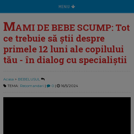
MENIU
M
AMI DE BEBE SCUMP: Tot
ce trebuie să știi despre
primele 12 luni ale copilului
tău - în dialog cu specialiștii
Acasa
>
BEBELUSUL
TEMA:
Recomandari
|
0
|
16/5/2024