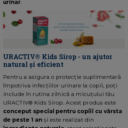
urinar
.
URACTIV® Kids Sirop - un ajutor
natural și eficient
Pentru a asigura o protecție suplimentară
împotriva infecțiilor urinare la copii, poți
include în rutina zilnică a micuțului tău
URACTIV® Kids Sirop. Acest produs este
conceput special pentru copiii cu vârsta
de peste 1 an
și este realizat din