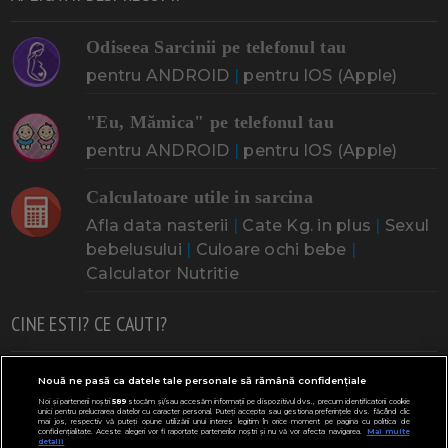
Odiseea Sarcinii pe telefonul tau
pentru ANDROID
|
pentru IOS (Apple)
"Eu, Mămica" pe telefonul tau
pentru ANDROID
|
pentru IOS (Apple)
Calculatoare utile in sarcina
Afla data nasterii
|
Cate Kg. in plus
|
Sexul
bebelusului
|
Culoare ochi bebe
|
Calculator Nutritie
CINE ESTI? CE CAUTI?
Doresc un copil
Adoptia
Probleme cu sarcina
Nouă ne pasă ca datele tale personale să rămână confidențiale
Noi și partenerii noștri
589
stocăm și/sau accesăm informații pe dispozitivul dvs., precum identificatorii cookie
Urmeaza sa nasc
Probleme alaptare
Bebe plange
unici pentru prelucrarea datelor cu caracter personal. Puteți accepta sau gestiona preferințele dvs. făcând clic
mai jos, respectiv vă puteți opune utilizării unui interes legitim în orice moment pe pagina cu politica de
confidențialitate. Aceste alegeri vor fi raportate partenerilor noștri și nu vă vor afecta navigarea.
Mai multe
Bebe febra
Caut bona
Cresa, Gradinta
detalii