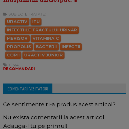
SUBIECTE TRATATE:
URACTIV
ITU
INFECTIILE TRACTULUI URINAR
MERISOR
VITAMINA C
PROPOLIS
BACTERII
INFECTII
COPII
URACTIV JUNIOR
TEMA:
RECOMANDARI
COMENTARII VIZITATORI
Ce sentimente ti-a produs acest articol?
Nu exista comentarii la acest articol.
Adauga-l tu pe primul!