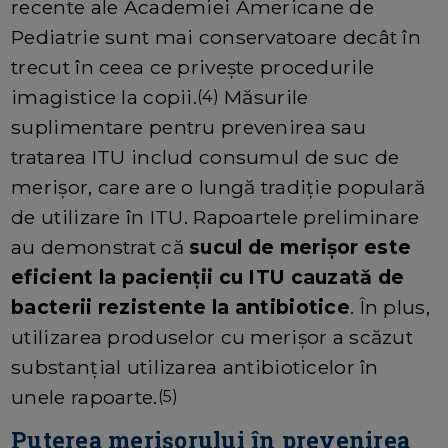
recente ale Academiei Americane de
Pediatrie sunt mai conservatoare decât în
trecut în ceea ce privește procedurile
imagistice la copii.
Măsurile
(4)
suplimentare pentru prevenirea sau
tratarea ITU includ consumul de suc de
merișor, care are o lungă tradiție populară
de utilizare în ITU. Rapoartele preliminare
au demonstrat că
sucul de merișor este
eficient la pacienții cu ITU cauzată de
bacterii rezistente la antibiotice
. În plus,
utilizarea produselor cu merișor a scăzut
substanțial utilizarea antibioticelor în
unele rapoarte.
(5)
Puterea merișorului în prevenirea