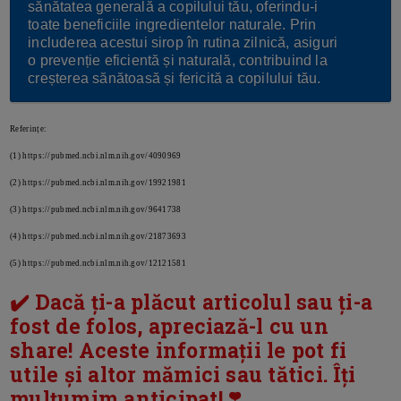
sănătatea generală a copilului tău, oferindu-i
toate beneficiile ingredientelor naturale. Prin
includerea acestui sirop în rutina zilnică, asiguri
o prevenție eficientă și naturală, contribuind la
creșterea sănătoasă și fericită a copilului tău.
Referințe:
(1) https://pubmed.ncbi.nlm.nih.gov/4090969
(2) https://pubmed.ncbi.nlm.nih.gov/19921981
(3) https://pubmed.ncbi.nlm.nih.gov/9641738
(4) https://pubmed.ncbi.nlm.nih.gov/21873693
(5) https://pubmed.ncbi.nlm.nih.gov/12121581
✔️ Dacă ți-a plăcut articolul sau ți-a
fost de folos, apreciază-l cu un
share! Aceste informații le pot fi
utile și altor mămici sau tătici. Îți
mulțumim anticipat! ❣️