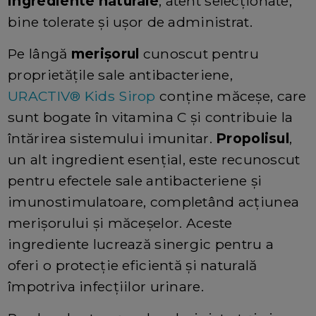
ingrediente naturale
, atent selecționate,
bine tolerate și ușor de administrat.
Pe lângă
merișorul
cunoscut pentru
proprietățile sale antibacteriene,
URACTIV® Kids Sirop
conține măceșe, care
sunt bogate în vitamina C și contribuie la
întărirea sistemului imunitar.
Propolisul
,
un alt ingredient esențial, este recunoscut
pentru efectele sale antibacteriene și
imunostimulatoare, completând acțiunea
merișorului și măceșelor. Aceste
ingrediente lucrează sinergic pentru a
oferi o protecție eficientă și naturală
împotriva infecțiilor urinare.