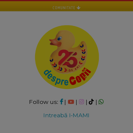
COMUNITATE
Follow us:
|
|
|
|
Intreabă I-MAMI