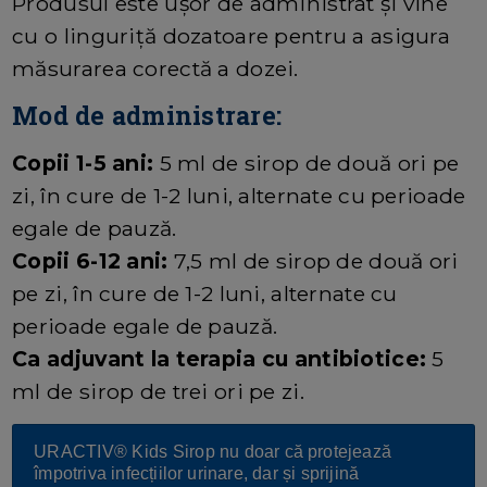
Produsul este ușor de administrat și vine
cu o linguriță dozatoare pentru a asigura
măsurarea corectă a dozei.
Mod de administrare:
Copii 1-5 ani:
5 ml de sirop de două ori pe
zi, în cure de 1-2 luni, alternate cu perioade
egale de pauză.
Copii 6-12 ani:
7,5 ml de sirop de două ori
pe zi, în cure de 1-2 luni, alternate cu
perioade egale de pauză.
Ca adjuvant la terapia cu antibiotice:
5
ml de sirop de trei ori pe zi.
URACTIV® Kids Sirop
nu doar că protejează
împotriva infecțiilor urinare, dar și sprijină