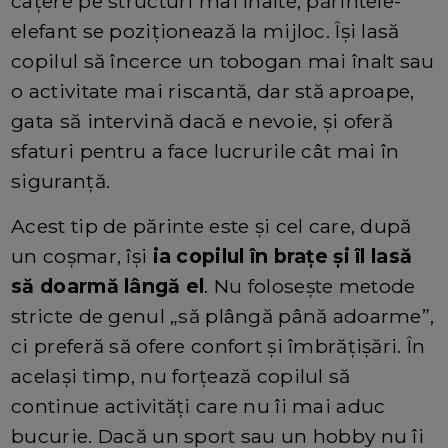
cațere pe structuri mai înalte, părintele-
elefant se poziționează la mijloc. Își lasă
copilul să încerce un tobogan mai înalt sau
o activitate mai riscantă, dar stă aproape,
gata să intervină dacă e nevoie, și oferă
sfaturi pentru a face lucrurile cât mai în
siguranță.
Acest tip de părinte este și cel care, după
un coșmar, își
ia copilul în brațe și îl lasă
să doarmă lângă el
. Nu folosește metode
stricte de genul „să plângă până adoarme”,
ci preferă să ofere confort și îmbrățișări. În
același timp, nu forțează copilul să
continue activități care nu îi mai aduc
bucurie. Dacă un sport sau un hobby nu îi