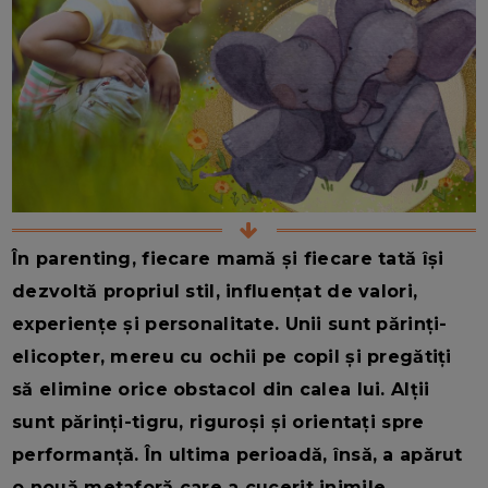
În parenting, fiecare mamă și fiecare tată își
dezvoltă propriul stil, influențat de valori,
experiențe și personalitate. Unii sunt părinți-
elicopter, mereu cu ochii pe copil și pregătiți
să elimine orice obstacol din calea lui. Alții
sunt părinți-tigru, riguroși și orientați spre
performanță. În ultima perioadă, însă, a apărut
o nouă metaforă care a cucerit inimile