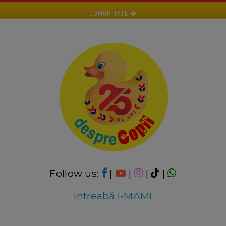
COMUNITATE
Follow us:
|
|
|
|
Intreabă I-MAMI