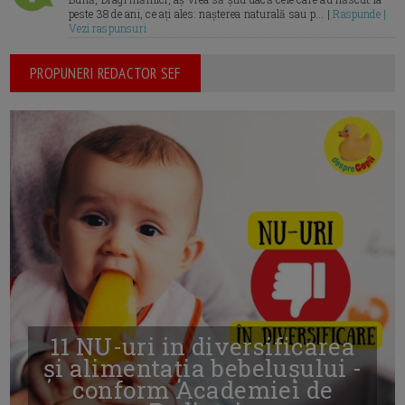
peste 38 de ani, ce ați ales: nașterea naturală sau p... |
Raspunde |
Vezi raspunsuri
PROPUNERI REDACTOR SEF
11 NU-uri in diversificarea
și alimentația bebelușului -
conform Academiei de