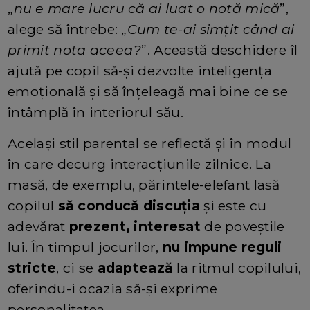
„
nu e mare lucru că ai luat o notă mică
”,
alege să întrebe: „
Cum te-ai simțit când ai
primit nota aceea?
”. Această deschidere îl
ajută pe copil să-și dezvolte inteligența
emoțională și să înțeleagă mai bine ce se
întâmplă în interiorul său.
Același stil parental se reflectă și în modul
în care decurg interacțiunile zilnice. La
masă, de exemplu, părintele-elefant lasă
copilul
să conducă discuția
și este cu
adevărat
prezent, interesat
de poveștile
lui. În timpul jocurilor,
nu impune reguli
stricte
, ci se
adaptează
la ritmul copilului,
oferindu-i ocazia să-și exprime
personalitatea.