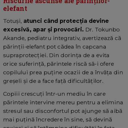
Riscurile ascunse ale părinților-
elefant
Totuși,
atunci când protecția devine
excesivă, apar și provocări.
Dr. Tokunbo
Akande, pediatru integrativ, avertizează că
părinții-elefant pot cădea în capcana
supraprotecției. Din dorința de a evita
orice suferință, părintele riscă să-i ofere
copilului prea puține ocazii de a învăța din
greșeli și de a face față dificultăților.
Copiii crescuți într-un mediu în care
părintele intervine mereu pentru a elimina
stresul sau disconfortul pot ajunge să aibă
mai puțină încredere în sine, să devină