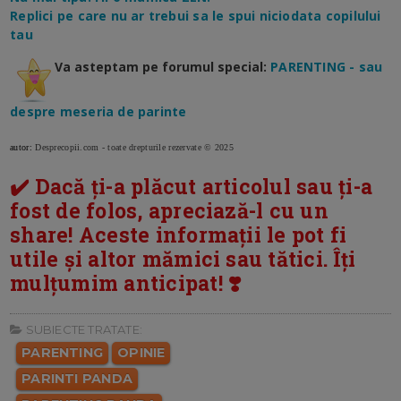
Replici pe care nu ar trebui sa le spui niciodata copilului
tau
Va asteptam pe forumul special:
PARENTING - sau
despre meseria de parinte
autor:
Desprecopii.com - toate drepturile rezervate © 2025
✔️ Dacă ți-a plăcut articolul sau ți-a
fost de folos, apreciază-l cu un
share! Aceste informații le pot fi
utile și altor mămici sau tătici. Îți
mulțumim anticipat! ❣️
SUBIECTE TRATATE:
PARENTING
OPINIE
PARINTI PANDA