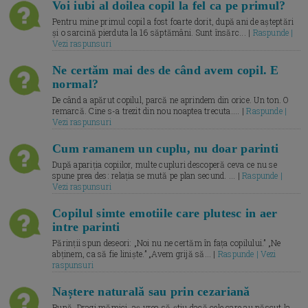
Voi iubi al doilea copil la fel ca pe primul?
Pentru mine primul copil a fost foarte dorit, după ani de așteptări
și o sarcină pierduta la 16 săptămâni. Sunt însărc... |
Raspunde |
Vezi raspunsuri
Ne certăm mai des de când avem copil. E
normal?
De când a apărut copilul, parcă ne aprindem din orice. Un ton. O
remarcă. Cine s-a trezit din nou noaptea trecuta.... |
Raspunde |
Vezi raspunsuri
Cum ramanem un cuplu, nu doar parinti
După apariția copiilor, multe cupluri descoperă ceva ce nu se
spune prea des: relația se mută pe plan secund. ... |
Raspunde |
Vezi raspunsuri
Copilul simte emotiile care plutesc in aer
intre parinti
Părinții spun deseori: „Noi nu ne certăm în fața copilului.” „Ne
abținem, ca să fie liniște.” „Avem grijă să... |
Raspunde | Vezi
raspunsuri
Naștere naturală sau prin cezariană
Bună, Dragi mămici, aș vrea să știu dacă cele care au născut la