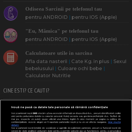
Odiseea Sarcinii pe telefonul tau
pentru ANDROID
|
pentru IOS (Apple)
"Eu, Mămica" pe telefonul tau
pentru ANDROID
|
pentru IOS (Apple)
Calculatoare utile in sarcina
Afla data nasterii
|
Cate Kg. in plus
|
Sexul
bebelusului
|
Culoare ochi bebe
|
Calculator Nutritie
CINE ESTI? CE CAUTI?
Doresc un copil
Adoptia
Probleme cu sarcina
Nouă ne pasă ca datele tale personale să rămână confidențiale
Noi și partenerii noștri
589
stocăm și/sau accesăm informații pe dispozitivul dvs., precum identificatorii cookie
Urmeaza sa nasc
Probleme alaptare
Bebe plange
unici pentru prelucrarea datelor cu caracter personal. Puteți accepta sau gestiona preferințele dvs. făcând clic
mai jos, respectiv vă puteți opune utilizării unui interes legitim în orice moment pe pagina cu politica de
confidențialitate. Aceste alegeri vor fi raportate partenerilor noștri și nu vă vor afecta navigarea.
Mai multe
Bebe febra
Caut bona
Cresa, Gradinta
detalii
Noi si partenerii nostri (retelele de socializare si agentiile de publicitate partenere, precum si furnizorii nostri de
servicii de date analitice) prelucram date pentru a permite website-ului sa functioneze, pentru a personaliza