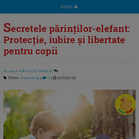
MENIU
S
ecretele părinților-elefant:
Protecție, iubire și libertate
pentru copii
Acasa
>
VIATA DE FAMILIE
TEMA:
Parenting
|
0
|
23/9/2025