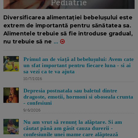
Pediatrie
16/7/2026
AUTOR: EDITOR DC.
Diversificarea alimentației bebelușului este
extrem de importantă pentru sănătatea sa.
Alimentele trebuie să fie introduse gradual,
nu trebuie să ne
...
Primul an de viață al bebelușului: Avem cate
un sfat important pentru fiecare luna - si ai
sa vezi ca te va ajuta
10/7/2026
Depresia postnatala sau baletul dintre
dragoste, emotii, hormoni si oboseala crunta
- confesiuni
9/6/2026
Nu am vrut să renunț la alăptare. Si am
căutat până am găsit cauza durerii -
confesiunile unei mame care alăptează