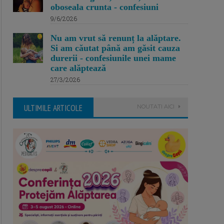
oboseala crunta - confesiuni
9/6/2026
Nu am vrut să renunț la alăptare.
Si am căutat până am găsit cauza
durerii - confesiunile unei mame
care alăptează
27/3/2026
ULTIMILE ARTICOLE
NOUTATI AICI