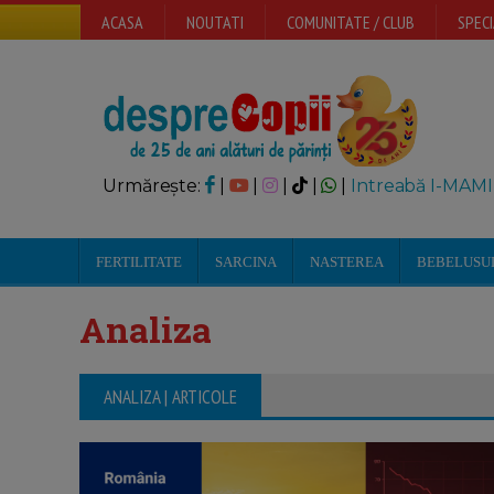
ACASA
NOUTATI
COMUNITATE / CLUB
SPECI
Urmărește:
|
|
|
|
|
Intreabă I-MAMI
FERTILITATE
SARCINA
NASTEREA
BEBELUSU
Analiza
ANALIZA | ARTICOLE