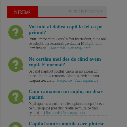
ÎNTREBARI
PUNE O ÎNTREBARE
Voi iubi al doilea copil la fel ca pe
primul?
Pentru mine primul copil a fost foarte dorit, după ani
de așteptări și o sarcină pierduta la 16 săptămâni.
Sunt însărc... |
Raspunde | Vezi raspunsuri
Ne certăm mai des de când avem
copil. E normal?
De când a apărut copilul, parcă ne aprindem din
orice. Un ton. O remarcă. Cine s-a trezit din nou
noaptea trecuta.... |
Raspunde | Vezi raspunsuri
Cum ramanem un cuplu, nu doar
parinti
După apariția copiilor, multe cupluri descoperă ceva
ce nu se spune prea des: relația se mută pe plan
secund. ... |
Raspunde | Vezi raspunsuri
Copilul simte emotiile care plutesc