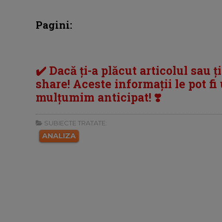
Pagini:
✔️ Dacă ți-a plăcut articolul sau ț
share! Aceste informații le pot fi u
mulțumim anticipat! ❣️
SUBIECTE TRATATE:
ANALIZA