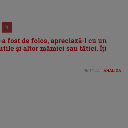
1
i-a fost de folos, apreciază-l cu un
tile și altor mămici sau tătici. Îți
TEMA:
ANALIZA