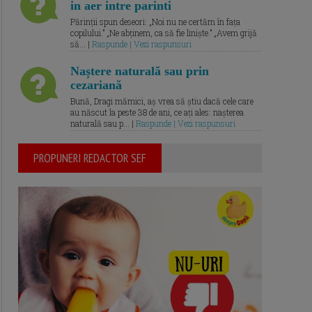
in aer intre parinti
Părinții spun deseori: „Noi nu ne certăm în fața
copilului.” „Ne abținem, ca să fie liniște.” „Avem grijă
să... |
Raspunde | Vezi raspunsuri
Naștere naturală sau prin
cezariană
Bună, Dragi mămici, aș vrea să știu dacă cele care
au născut la peste 38 de ani, ce ați ales: nașterea
naturală sau p... |
Raspunde | Vezi raspunsuri
PROPUNERI REDACTOR SEF