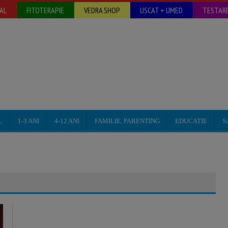
AL
FITOTERAPIE
VEDRA SHOP
USCAT + UMED
TESTARE
L
1-3 ANI
4-12 ANI
FAMILIE, PARENTING
EDUCATIE
S