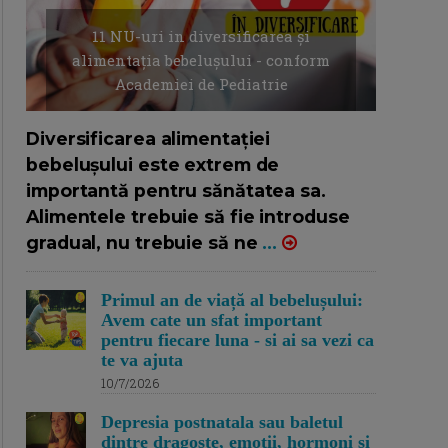
11 NU-uri in diversificarea și
alimentația bebelușului - conform
Academiei de Pediatrie
16/7/2026
AUTOR: EDITOR DC.
Diversificarea alimentației
bebelușului este extrem de
importantă pentru sănătatea sa.
Alimentele trebuie să fie introduse
gradual, nu trebuie să ne
...
Primul an de viață al bebelușului:
Avem cate un sfat important
pentru fiecare luna - si ai sa vezi ca
te va ajuta
10/7/2026
Depresia postnatala sau baletul
dintre dragoste, emotii, hormoni si