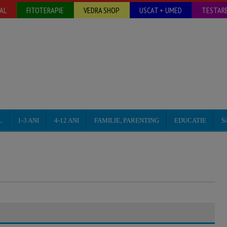
AL
FITOTERAPIE
VEDRA SHOP
USCAT + UMED
TESTARE
L
1-3 ANI
4-12 ANI
FAMILIE, PARENTING
EDUCATIE
S