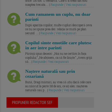
orice. Un ton. O remarcă. Cine s-a trezit din nou
noaptea trecuta.... |
Raspunde | Vezi raspunsuri
Cum ramanem un cuplu, nu doar
parinti
După apariția copiilor, multe cupluri descoperă ceva
ce nu se spune prea des: relația se mută pe plan
secund. ... |
Raspunde | Vezi raspunsuri
Copilul simte emotiile care plutesc
in aer intre parinti
Părinții spun deseori: „Noi nu ne certăm în fața
copilului.” „Ne abținem, ca să fie liniște.” „Avem grijă
să... |
Raspunde | Vezi raspunsuri
Naștere naturală sau prin
cezariană
Bună, Dragi mămici, aș vrea să știu dacă cele care
au născut la peste 38 de ani, ce ați ales: nașterea
naturală sau p... |
Raspunde | Vezi raspunsuri
PROPUNERI REDACTOR SEF