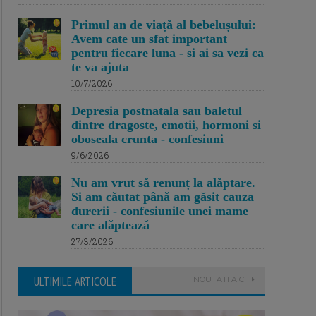
Primul an de viață al bebelușului:
Avem cate un sfat important
pentru fiecare luna - si ai sa vezi ca
te va ajuta
10/7/2026
Depresia postnatala sau baletul
dintre dragoste, emotii, hormoni si
oboseala crunta - confesiuni
9/6/2026
Nu am vrut să renunț la alăptare.
Si am căutat până am găsit cauza
durerii - confesiunile unei mame
care alăptează
27/3/2026
ULTIMILE ARTICOLE
NOUTATI AICI