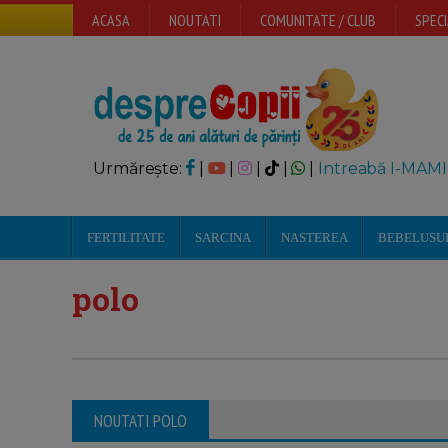
ACASA
NOUTATI
COMUNITATE / CLUB
SPECI
Urmărește:
|
|
|
|
|
Intreabă I-MAMI
FERTILITATE
SARCINA
NASTEREA
BEBELUSU
polo
NOUTATI POLO