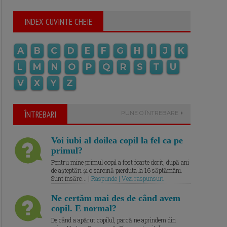
INDEX CUVINTE CHEIE
A
B
C
D
E
F
G
H
I
J
K
L
M
N
O
P
Q
R
S
T
U
V
X
Y
Z
ÎNTREBARI
PUNE O ÎNTREBARE
Voi iubi al doilea copil la fel ca pe
primul?
Pentru mine primul copil a fost foarte dorit, după ani
de așteptări și o sarcină pierduta la 16 săptămâni.
Sunt însărc... |
Raspunde | Vezi raspunsuri
Ne certăm mai des de când avem
copil. E normal?
De când a apărut copilul, parcă ne aprindem din