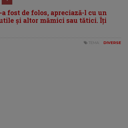
i-a fost de folos, apreciază-l cu un
tile și altor mămici sau tătici. Îți
TEMA:
DIVERSE