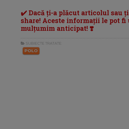
✔️ Dacă ți-a plăcut articolul sau ț
share! Aceste informații le pot fi u
mulțumim anticipat! ❣️
SUBIECTE TRATATE:
POLO