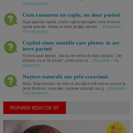
Vezi raspunsuri
Cum ramanem un cuplu, nu doar parinti
După apariția copiilor, multe cupluri descoperă ceva ce nu se
spune prea des: relația se mută pe plan secund. ... |
Raspunde |
Vezi raspunsuri
Copilul simte emotiile care plutesc in aer
intre parinti
Părinții spun deseori: „Noi nu ne certăm în fața copilului.” „Ne
abținem, ca să fie liniște.” „Avem grijă să... |
Raspunde | Vezi
raspunsuri
Naștere naturală sau prin cezariană
Bună, Dragi mămici, aș vrea să știu dacă cele care au născut la
peste 38 de ani, ce ați ales: nașterea naturală sau p... |
Raspunde |
Vezi raspunsuri
PROPUNERI REDACTOR SEF