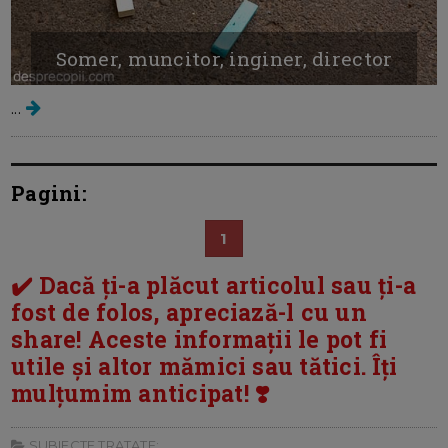
Somer, muncitor, inginer, director
...
Pagini:
1
✔️ Dacă ți-a plăcut articolul sau ți-a
fost de folos, apreciază-l cu un
share! Aceste informații le pot fi
utile și altor mămici sau tătici. Îți
mulțumim anticipat! ❣️
SUBIECTE TRATATE: