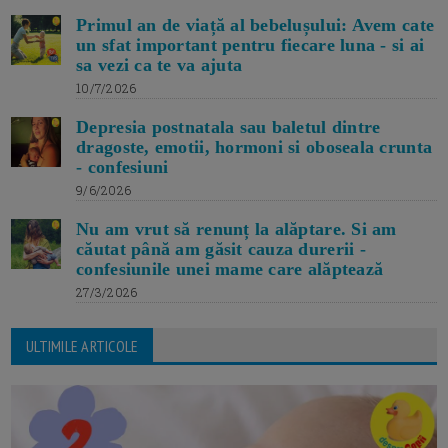
Primul an de viață al bebelușului: Avem cate
un sfat important pentru fiecare luna - si ai
sa vezi ca te va ajuta
10/7/2026
Depresia postnatala sau baletul dintre
dragoste, emotii, hormoni si oboseala crunta
- confesiuni
9/6/2026
Nu am vrut să renunț la alăptare. Si am
căutat până am găsit cauza durerii -
confesiunile unei mame care alăptează
27/3/2026
ULTIMILE ARTICOLE