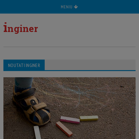
MENIU
i
nginer
NOUTATI INGINER