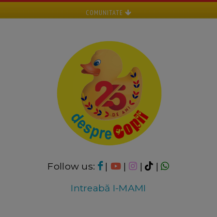
COMUNITATE
Follow us:
|
|
|
|
Intreabă I-MAMI