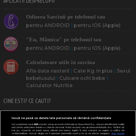
APLICATII DESPRECOPII
Odiseea Sarcinii pe telefonul tau
pentru ANDROID
|
pentru IOS (Apple)
"Eu, Mămica" pe telefonul tau
pentru ANDROID
|
pentru IOS (Apple)
Calculatoare utile in sarcina
Afla data nasterii
|
Cate Kg. in plus
|
Sexul
bebelusului
|
Culoare ochi bebe
|
Calculator Nutritie
CINE ESTI? CE CAUTI?
Doresc un copil
Adoptia
Probleme cu sarcina
Nouă ne pasă ca datele tale personale să rămână confidențiale
Noi și partenerii noștri
589
stocăm și/sau accesăm informații pe dispozitivul dvs., precum identificatorii cookie
Urmeaza sa nasc
Probleme alaptare
Bebe plange
unici pentru prelucrarea datelor cu caracter personal. Puteți accepta sau gestiona preferințele dvs. făcând clic
mai jos, respectiv vă puteți opune utilizării unui interes legitim în orice moment pe pagina cu politica de
confidențialitate. Aceste alegeri vor fi raportate partenerilor noștri și nu vă vor afecta navigarea.
Mai multe
Bebe febra
Caut bona
Cresa, Gradinta