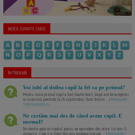
INDEX CUVINTE CHEIE
A
B
C
D
E
F
G
H
I
J
K
L
M
N
O
P
Q
R
S
T
U
V
X
Y
Z
ÎNTREBARI
Voi iubi al doilea copil la fel ca pe primul?
Pentru mine primul copil a fost foarte dorit, după ani de așteptări
și o sarcină pierduta la 16 săptămâni. Sunt însărc... |
Raspunde |
Vezi raspunsuri
Ne certăm mai des de când avem copil. E
normal?
De când a apărut copilul, parcă ne aprindem din orice. Un ton. O
remarcă. Cine s-a trezit din nou noaptea trecuta.... |
Raspunde |