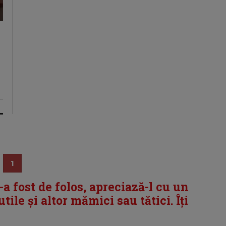
1
i-a fost de folos, apreciază-l cu un
tile și altor mămici sau tătici. Îți