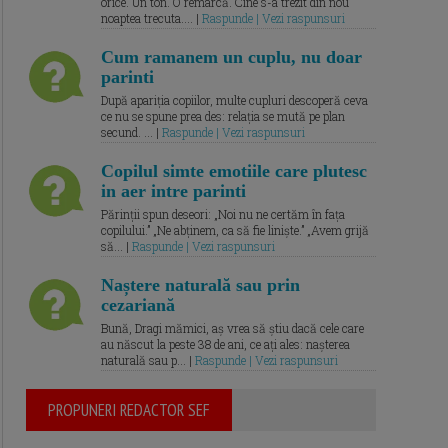
orice. Un ton. O remarcă. Cine s-a trezit din nou
noaptea trecuta.... |
Raspunde | Vezi raspunsuri
Cum ramanem un cuplu, nu doar
parinti
După apariția copiilor, multe cupluri descoperă ceva
ce nu se spune prea des: relația se mută pe plan
secund. ... |
Raspunde | Vezi raspunsuri
Copilul simte emotiile care plutesc
in aer intre parinti
Părinții spun deseori: „Noi nu ne certăm în fața
copilului.” „Ne abținem, ca să fie liniște.” „Avem grijă
să... |
Raspunde | Vezi raspunsuri
Naștere naturală sau prin
cezariană
Bună, Dragi mămici, aș vrea să știu dacă cele care
au născut la peste 38 de ani, ce ați ales: nașterea
naturală sau p... |
Raspunde | Vezi raspunsuri
PROPUNERI REDACTOR SEF