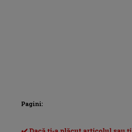
Pagini:
✔️ Dacă ți-a plăcut articolul sau ț