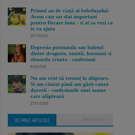
Primul an de viață al bebelușului:
Avem cate un sfat important
pentru fiecare luna - si ai sa vezi ca
te va ajuta
10/7/2026
Depresia postnatala sau baletul
dintre dragoste, emotii, hormoni si
oboseala crunta - confesiuni
9/6/2026
Nu am vrut să renunț la alăptare.
Si am căutat până am găsit cauza
durerii - confesiunile unei mame
care alăptează
27/3/2026
ULTIMILE ARTICOLE
NOUTATI AICI