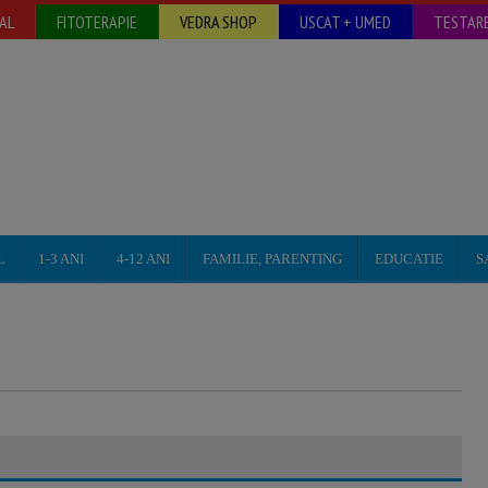
AL
FITOTERAPIE
VEDRA SHOP
USCAT + UMED
TESTARE
L
1-3 ANI
4-12 ANI
FAMILIE, PARENTING
EDUCATIE
S