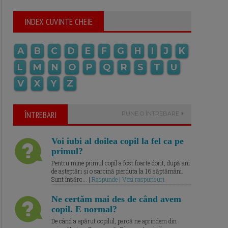
INDEX CUVINTE CHEIE
A
B
C
D
E
F
G
H
I
J
K
L
M
N
O
P
Q
R
S
T
U
V
X
Y
Z
ÎNTREBARI
PUNE O ÎNTREBARE
Voi iubi al doilea copil la fel ca pe
primul?
Pentru mine primul copil a fost foarte dorit, după ani
de așteptări și o sarcină pierduta la 16 săptămâni.
Sunt însărc... |
Raspunde | Vezi raspunsuri
Ne certăm mai des de când avem
copil. E normal?
De când a apărut copilul, parcă ne aprindem din