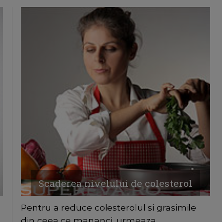
Scaderea nivelului de colesterol
Pentru a reduce colesterolul si grasimile
din ceea ce mananci, urmeaza