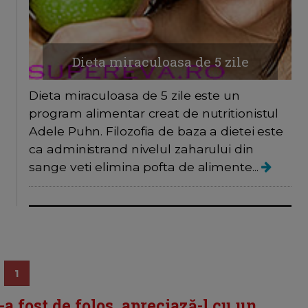
Dieta miraculoasa de 5 zile
Dieta miraculoasa de 5 zile este un
program alimentar creat de nutritionistul
Adele Puhn. Filozofia de baza a dietei este
ca administrand nivelul zaharului din
sange veti elimina pofta de alimente...
1
i-a fost de folos, apreciază-l cu un