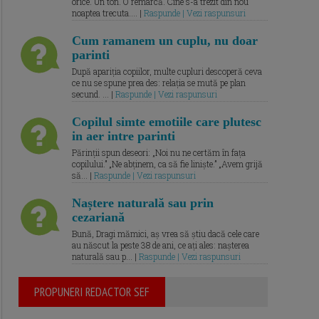
orice. Un ton. O remarcă. Cine s-a trezit din nou
noaptea trecuta.... |
Raspunde | Vezi raspunsuri
Cum ramanem un cuplu, nu doar
parinti
După apariția copiilor, multe cupluri descoperă ceva
ce nu se spune prea des: relația se mută pe plan
secund. ... |
Raspunde | Vezi raspunsuri
Copilul simte emotiile care plutesc
in aer intre parinti
Părinții spun deseori: „Noi nu ne certăm în fața
copilului.” „Ne abținem, ca să fie liniște.” „Avem grijă
să... |
Raspunde | Vezi raspunsuri
Naștere naturală sau prin
cezariană
Bună, Dragi mămici, aș vrea să știu dacă cele care
au născut la peste 38 de ani, ce ați ales: nașterea
naturală sau p... |
Raspunde | Vezi raspunsuri
PROPUNERI REDACTOR SEF