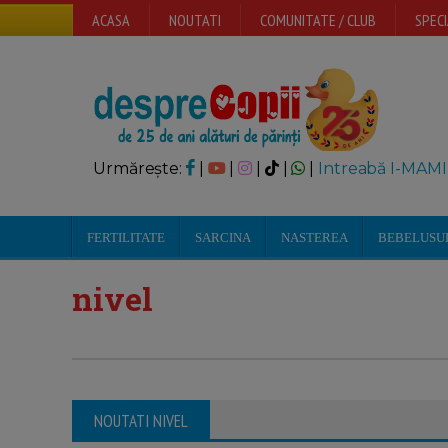
ACASA
NOUTATI
COMUNITATE / CLUB
SPECI
Urmărește:
|
|
|
|
|
Intreabă I-MAMI
FERTILITATE
SARCINA
NASTEREA
BEBELUSU
nivel
NOUTATI NIVEL