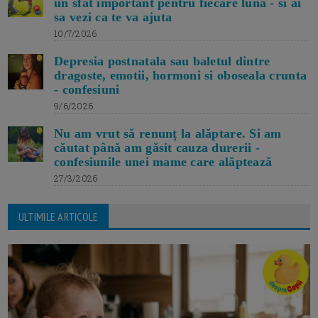
un sfat important pentru fiecare luna - si ai
sa vezi ca te va ajuta
10/7/2026
Depresia postnatala sau baletul dintre
dragoste, emotii, hormoni si oboseala crunta
- confesiuni
9/6/2026
Nu am vrut să renunț la alăptare. Si am
căutat până am găsit cauza durerii -
confesiunile unei mame care alăptează
27/3/2026
ULTIMILE ARTICOLE