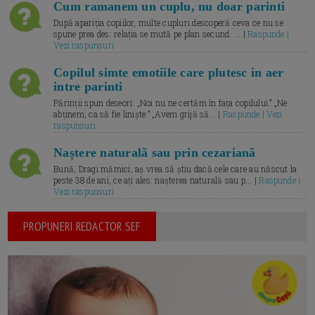
Cum ramanem un cuplu, nu doar parinti
După apariția copiilor, multe cupluri descoperă ceva ce nu se
spune prea des: relația se mută pe plan secund. ... |
Raspunde |
Vezi raspunsuri
Copilul simte emotiile care plutesc in aer
intre parinti
Părinții spun deseori: „Noi nu ne certăm în fața copilului.” „Ne
abținem, ca să fie liniște.” „Avem grijă să... |
Raspunde | Vezi
raspunsuri
Naștere naturală sau prin cezariană
Bună, Dragi mămici, aș vrea să știu dacă cele care au născut la
peste 38 de ani, ce ați ales: nașterea naturală sau p... |
Raspunde |
Vezi raspunsuri
PROPUNERI REDACTOR SEF