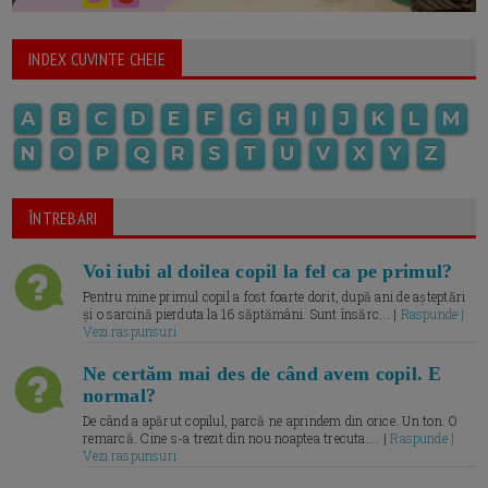
INDEX CUVINTE CHEIE
A
B
C
D
E
F
G
H
I
J
K
L
M
N
O
P
Q
R
S
T
U
V
X
Y
Z
ÎNTREBARI
Voi iubi al doilea copil la fel ca pe primul?
Pentru mine primul copil a fost foarte dorit, după ani de așteptări
și o sarcină pierduta la 16 săptămâni. Sunt însărc... |
Raspunde |
Vezi raspunsuri
Ne certăm mai des de când avem copil. E
normal?
De când a apărut copilul, parcă ne aprindem din orice. Un ton. O
remarcă. Cine s-a trezit din nou noaptea trecuta.... |
Raspunde |
Vezi raspunsuri