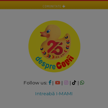
COMUNITATE
Follow us:
|
|
|
|
Intreabă I-MAMI