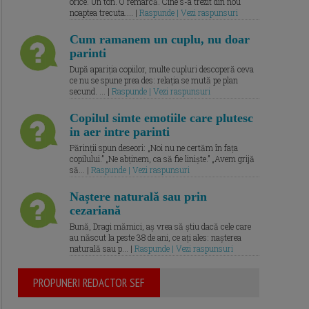
orice. Un ton. O remarcă. Cine s-a trezit din nou
noaptea trecuta.... |
Raspunde | Vezi raspunsuri
Cum ramanem un cuplu, nu doar
parinti
După apariția copiilor, multe cupluri descoperă ceva
ce nu se spune prea des: relația se mută pe plan
secund. ... |
Raspunde | Vezi raspunsuri
Copilul simte emotiile care plutesc
in aer intre parinti
Părinții spun deseori: „Noi nu ne certăm în fața
copilului.” „Ne abținem, ca să fie liniște.” „Avem grijă
să... |
Raspunde | Vezi raspunsuri
Naștere naturală sau prin
cezariană
Bună, Dragi mămici, aș vrea să știu dacă cele care
au născut la peste 38 de ani, ce ați ales: nașterea
naturală sau p... |
Raspunde | Vezi raspunsuri
PROPUNERI REDACTOR SEF