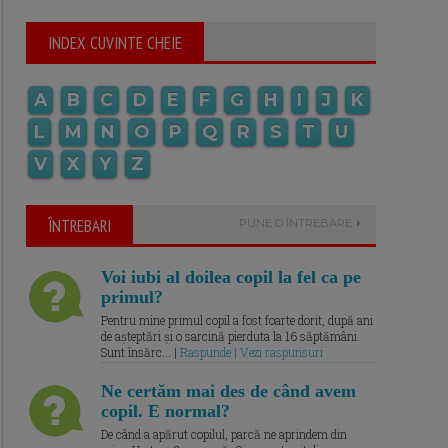
INDEX CUVINTE CHEIE
A
B
C
D
E
F
G
H
I
J
K
L
M
N
O
P
Q
R
S
T
U
V
X
Y
Z
ÎNTREBARI
PUNE O ÎNTREBARE
Voi iubi al doilea copil la fel ca pe
primul?
Pentru mine primul copil a fost foarte dorit, după ani
de așteptări și o sarcină pierduta la 16 săptămâni.
Sunt însărc... |
Raspunde | Vezi raspunsuri
Ne certăm mai des de când avem
copil. E normal?
De când a apărut copilul, parcă ne aprindem din