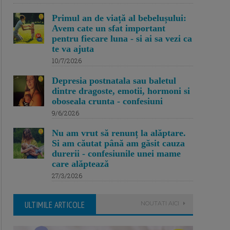
Primul an de viață al bebelușului:
Avem cate un sfat important
pentru fiecare luna - si ai sa vezi ca
te va ajuta
10/7/2026
Depresia postnatala sau baletul
dintre dragoste, emotii, hormoni si
oboseala crunta - confesiuni
9/6/2026
Nu am vrut să renunț la alăptare.
Si am căutat până am găsit cauza
durerii - confesiunile unei mame
care alăptează
27/3/2026
ULTIMILE ARTICOLE
NOUTATI AICI