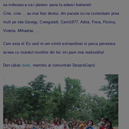
sa trebuiasca sa-i platesc pana la adanci batraneti
Cine, cine.... au mai fost destui, din pacate nu ne cunosteam prea
mult pe site:Georgy, Crengutalil, Cami1977, Adita, Freia, Florina,
Violeta, Mihaelas....
Cam asta e! Eu unul m-am simtit extraordinar si parca povestea
aceea cu mutatul muntilor din loc imi pare mai realizabila!
Dan (alias
dede
, membru al comunitatii DespreCopii)