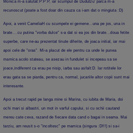
Monica m-a salutat:P:P:P, iar scumpul de Dudutzu' parca m-a
recunoscut (poate a fost doar din cauza ca i-am dat o mingiuta :D)
Apoi, a venit CameliaH cu scumpele ei gemene...una pe jos, una in
brate....cu putina "vorba dulce" s-a dat si ea jos din brate...doua fetite
superbe, care ne-au prezentat tinute diferite, de joaca initial, iar mai
apoi cele de "oras". Mi-a placut de ele pentru ca unde le punea
mamica acolo stateau, se asezau in fundulet si incepeau sa se
joace,indiferent ca erau pe nisip, iarba sau asfalt:D. Iar rotitele lor
erau gata sa se piarda, pentru ca, normal, jucariile altor copii sunt mai
interesante.
Apoi a trecut rapid pe langa mine si Marina, cu iubita de Maria, doi
ochi mari si albastri, un mot in varful capului, si cu ochii cautand
mereu cate ceva, razand de fiecare data cand o bagai in seama. Mai
tarziu, am reusit s-o "incoltesc" pe mamica (singura :D!!!) si sa-i