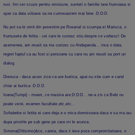
ruxi. Imi cer scuze pentru omisiune, sunteti o familie tare frumoasa si
sper ca data viitoare sa ne cumnoastem mai bine :D:D:D.
Nu pot sa le omit din povestire pe Roxanal si scumpa ei Mariuca, o
frumusete de fetita - cei care le cunosc stiu despre ce vorbesc! De
asemenea, am reusit sa ma cunosc cu Andapanda... inca o data,
regret faptul ca au fost si persoane cu care nu am reusit sa port un
dialog.
Dienuca - daca acum zice ca are burtica, apai nu stie cum e cand
chiar ai burtica :D:D:D.
Ioana(Tumpi) - moam, ce masina are:D:D:D....ne-a zis ca Bebi nu
poate venii, examen facultate,etc,etc...
Sofiabebe si fetita ei care deja e o mica domnisoara daca e sa ma iau
dupa privirile pe sub gene pe care mi le arunca.
Simona(Ottisimo)&co, careia, daca ii iese poza compromitatoare, o