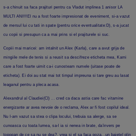
s-a chinuit sa faca prajituri pentru ca Vladut implinea 1 anisor LA
MULTI ANI!!!El nu a fost foarte impresionat de eveniment, si-a vazut
de mersul lui cu tati in spate (pentru orice eventualitate:D), s-a jucat
cu copii si presupun ca a mai prins si el prajiturele si suc.
Copiii mai maricei: am intalnit un Alex (Karla), care a avut grija de
mingiile mele de tenis si a reusit sa descifreze eticheta mea, Kami
care a fost foarte uimit ca-i cunosteam numele (uitase poate de
eticheta). Ei doi au stat mai tot timpul impreuna si tare greu au lasat
leaganul pentru a pleca acasa.
Alexandrul al Claudiei(Cl) ... cred ca daca astia care fac vitamine
energizante ar avea nevoie de o reclama, Alex ar fi fost copilul ideal.
Nu l-am vazut sa stea o clipa locului, trebuia sa alerge, sa se
cunoasca cu toata lumea, sa-l ia si nenea in brate, da'invers pe
topogan de ce sa nu se dea?, vrea si el sa faca poza...un baietel plin