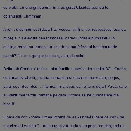
de viata, cu energia caruia, m-a asigurat Claudia, poti sa te
obisnuiesti...hmmmm.
Ariel, cu domnul sot (daca l-ati vedea, ati fi si voi respectuosi asa ca
mine) si cu Alexuta cea frumoasa, care-si indesa pumnuletu' in
gurita,a reusit sa traga si un pui de somn (efect al berii baute de
parinti???) si a gangurit oleaca, asa, de salut.
Delia, bb Codrin si taticu - alta familie superba din famila DC - Codrin,
ochi mari si atenti, jucaria in manuta si daca ne inerveaza, pe jos,
parul des, des, des... mamica mi-a spus ca l-a tuns deja ! Pacat ca ei
au venit mai tarziu, ramane pe data viitoare sa ne cunoastem mai
bine !!!
Floare de colt - toata lumea intreba de ea - unde-i Floare de colt? pe
floricica ati vazut-o? - ne-a organizat putin si la poze, ca,deh, trebuie