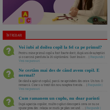
ÎNTREBARI
Voi iubi al doilea copil la fel ca pe primul?
Pentru mine primul copil a fost foarte dorit, după ani de așteptări
și o sarcină pierduta la 16 săptămâni. Sunt însărc... |
Raspunde |
Vezi raspunsuri
Ne certăm mai des de când avem copil. E
normal?
De când a apărut copilul, parcă ne aprindem din orice. Un ton. O
remarcă. Cine s-a trezit din nou noaptea trecuta.... |
Raspunde |
Vezi raspunsuri
Cum ramanem un cuplu, nu doar parinti
După apariția copiilor, multe cupluri descoperă ceva ce nu se
spune prea des: relația se mută pe plan secund. ... |
Raspunde |