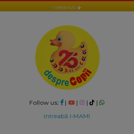
COMUNITATE
Follow us:
|
|
|
|
Intreabă I-MAMI