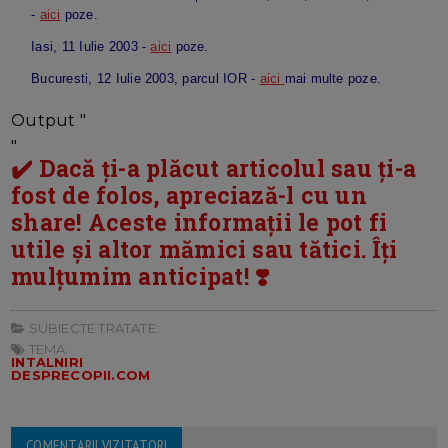
-
aici
poze.
Iasi, 11 Iulie 2003 -
aici
poze.
Bucuresti, 12 Iulie 2003, parcul IOR -
aici
mai multe poze.
Output "
"
✔️ Dacă ți-a plăcut articolul sau ți-a
fost de folos, apreciază-l cu un
share! Aceste informații le pot fi
utile și altor mămici sau tătici. Îți
mulțumim anticipat! ❣️
SUBIECTE TRATATE:
TEMA:
INTALNIRI
DESPRECOPII.COM
COMENTARII VIZITATORI