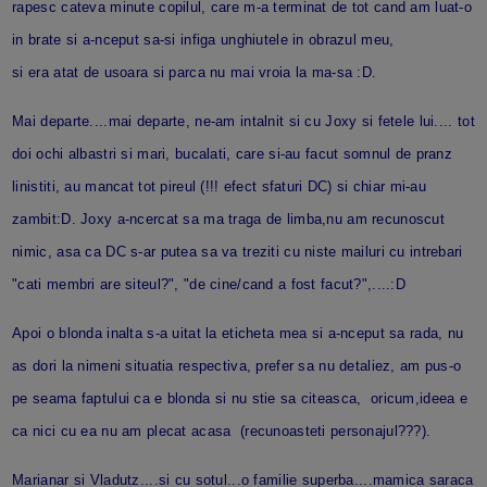
rapesc cateva minute copilul, care m-a terminat de tot cand am luat-o
in brate si a-nceput sa-si infiga unghiutele in obrazul meu,
si era atat de usoara si parca nu mai vroia la ma-sa :D.
Mai departe....mai departe, ne-am intalnit si cu Joxy si fetele lui.... tot
doi ochi albastri si mari, bucalati, care si-au facut somnul de pranz
linistiti, au mancat tot pireul (!!! efect sfaturi DC) si chiar mi-au
zambit:D. Joxy a-ncercat sa ma traga de limba,nu am recunoscut
nimic, asa ca DC s-ar putea sa va treziti cu niste mailuri cu intrebari
"cati membri are siteul?", "de cine/cand a fost facut?",....:D
Apoi o blonda inalta s-a uitat la eticheta mea si a-nceput sa rada, nu
as dori la nimeni situatia respectiva, prefer sa nu detaliez, am pus-o
pe seama faptului ca e blonda si nu stie sa citeasca, oricum,ideea e
ca nici cu ea nu am plecat acasa (recunoasteti personajul???).
Marianar si Vladutz....si cu sotul...o familie superba....mamica saraca