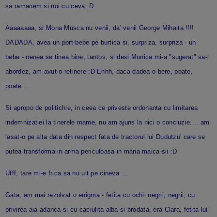
sa ramanem si noi cu ceva :D
Aaaaaaaa, si Mona Musca nu venii, da' venii George Mihaita !!!!
DADADA, avea un port-bebe pe burtica si, surpriza, surpriza - un
bebe - nenea se tinea bine, tantos, si desi Monica mi-a "sugerat" sa-l
abordez, am avut o retinere :D Ehhh, daca dadea o bere, poate,
poate....
Si apropo de politichie, in ceea ce priveste ordonanta cu limitarea
indemnizatiei la tinerele mame, nu am ajuns la nici o concluzie.... am
lasat-o pe alta data din respect fata de tractorul lui Dudutzu' care se
putea transforma in arma periculoasa in mana maica-sii :D
Ufff, tare mi-e frica sa nu uit pe cineva ...
Gata, am mai rezolvat o enigma - fetita cu ochii negrii, negrii, cu
privirea aia adanca si cu caciulita alba si brodata, era Clara, fetita lui