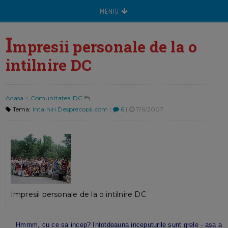
MENIU
I
mpresii personale de la o
intilnire DC
Acasa
>
Comunitatea DC
Tema:
Intalniri Desprecopii.com
|
6
|
7/6/2007
Impresii personale de la o intilnire DC
Hmmm, cu ce sa incep? Intotdeauna inceputurile sunt grele - asa a