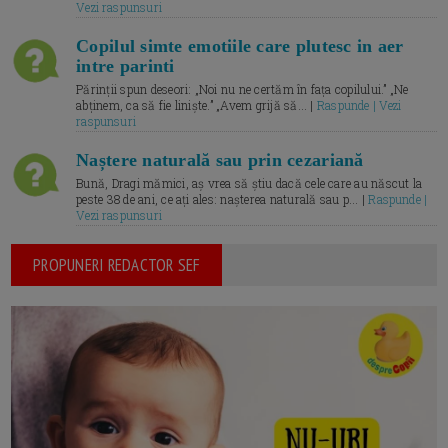
Vezi raspunsuri
Copilul simte emotiile care plutesc in aer
intre parinti
Părinții spun deseori: „Noi nu ne certăm în fața copilului.” „Ne
abținem, ca să fie liniște.” „Avem grijă să... |
Raspunde | Vezi
raspunsuri
Naștere naturală sau prin cezariană
Bună, Dragi mămici, aș vrea să știu dacă cele care au născut la
peste 38 de ani, ce ați ales: nașterea naturală sau p... |
Raspunde |
Vezi raspunsuri
PROPUNERI REDACTOR SEF