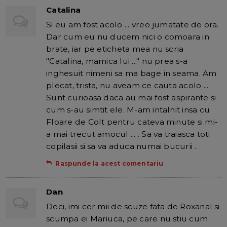
Catalina
Si eu am fost acolo ... vreo jumatate de ora.
Dar cum eu nu ducem nici o comoara in
brate, iar pe eticheta mea nu scria
"Catalina, mamica lui ..." nu prea s-a
inghesuit nimeni sa ma bage in seama. Am
plecat, trista, nu aveam ce cauta acolo ... .
Sunt curioasa daca au mai fost aspirante si
cum s-au simtit ele. M-am intalnit insa cu
Floare de Colt pentru cateva minute si mi-
a mai trecut amocul ... . Sa va traiasca toti
copilasii si sa va aduca numai bucurii .
Raspunde la acest comentariu
Dan
Deci, imi cer mii de scuze fata de Roxanal si
scumpa ei Mariuca, pe care nu stiu cum