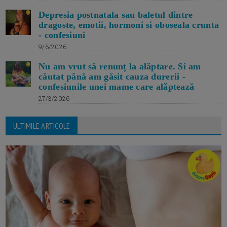
Depresia postnatala sau baletul dintre
dragoste, emotii, hormoni si oboseala crunta
- confesiuni
9/6/2026
Nu am vrut să renunț la alăptare. Si am
căutat până am găsit cauza durerii -
confesiunile unei mame care alăptează
27/3/2026
ULTIMILE ARTICOLE