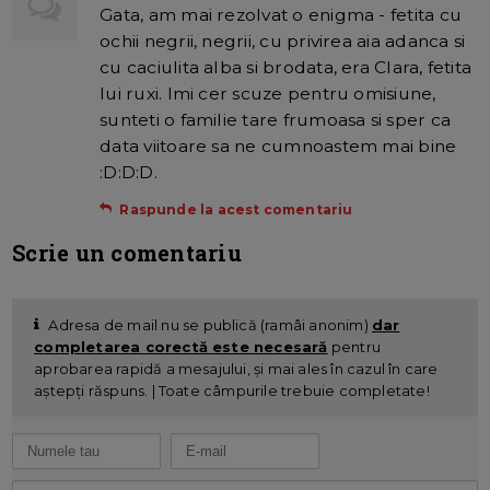
Gata, am mai rezolvat o enigma - fetita cu
ochii negrii, negrii, cu privirea aia adanca si
cu caciulita alba si brodata, era Clara, fetita
lui ruxi. Imi cer scuze pentru omisiune,
sunteti o familie tare frumoasa si sper ca
data viitoare sa ne cumnoastem mai bine
:D:D:D.
Raspunde la acest comentariu
Scrie un comentariu
Adresa de mail nu se publică (ramâi anonim)
dar
completarea corectă este necesară
pentru
aprobarea rapidă a mesajului, și mai ales în cazul în care
aștepți răspuns. | Toate câmpurile trebuie completate!