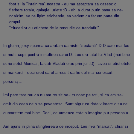
fost si la "intalnirea" noastra - eu ma asteptam sa gasesc o
fierbere totala, galagie, urlete :D - eh, a durat putin pana sa ne-
ncalzim, sa ne lipim etichetele, sa vedem ca facem parte din
grupul
"ciudatilor cu etichete de la rondurile de trandafiri"...
In gluma, joxy spunea ca aratam ca niste "sectanti":D:D care mai fac
si multi copii pentru inmultirea rasei:D. Leo era tatal lui Vlad (mai bine
scrie sotul Monicai, la cati Vladuti erau prin jur :D) - avea si etichetele
si markerul - deci cred ca el a reusit sa fie cel mai cunoscut
personaj...
Imi pare tare rau ca nu am reusit sa-i cunosc pe toti, si ca am sa-i
omit din ceea ce o sa povestesc. Sunt sigur ca data viitoare o sa ne
cunoastem mai bine. Deci, ce urmeaza este o imagine pur personala.
Am ajuns in plina stinghereala de inceput. Leo m-a "marcat", chiar si