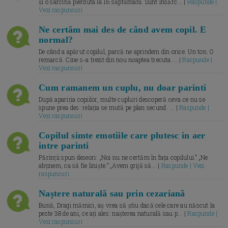
și o sarcină pierduta la 16 săptămâni. Sunt însărc... |
Raspunde |
Vezi raspunsuri
Ne certăm mai des de când avem copil. E
normal?
De când a apărut copilul, parcă ne aprindem din orice. Un ton. O
remarcă. Cine s-a trezit din nou noaptea trecuta.... |
Raspunde |
Vezi raspunsuri
Cum ramanem un cuplu, nu doar parinti
După apariția copiilor, multe cupluri descoperă ceva ce nu se
spune prea des: relația se mută pe plan secund. ... |
Raspunde |
Vezi raspunsuri
Copilul simte emotiile care plutesc in aer
intre parinti
Părinții spun deseori: „Noi nu ne certăm în fața copilului.” „Ne
abținem, ca să fie liniște.” „Avem grijă să... |
Raspunde | Vezi
raspunsuri
Naștere naturală sau prin cezariană
Bună, Dragi mămici, aș vrea să știu dacă cele care au născut la
peste 38 de ani, ce ați ales: nașterea naturală sau p... |
Raspunde |
Vezi raspunsuri