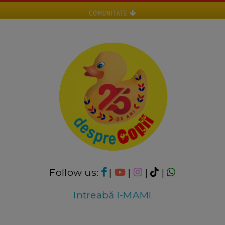
COMUNITATE
Follow us:
|
|
|
|
Intreabă I-MAMI