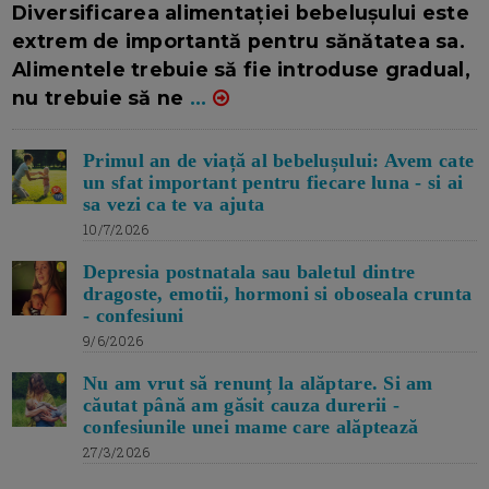
Diversificarea alimentației bebelușului este
extrem de importantă pentru sănătatea sa.
Alimentele trebuie să fie introduse gradual,
nu trebuie să ne
...
Primul an de viață al bebelușului: Avem cate
un sfat important pentru fiecare luna - si ai
sa vezi ca te va ajuta
10/7/2026
Depresia postnatala sau baletul dintre
dragoste, emotii, hormoni si oboseala crunta
- confesiuni
9/6/2026
Nu am vrut să renunț la alăptare. Si am
căutat până am găsit cauza durerii -
confesiunile unei mame care alăptează
27/3/2026