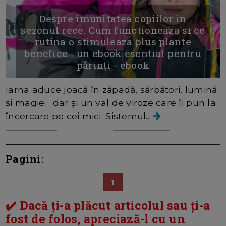
Despre imunitatea copiilor in
sezonul rece. Cum functioneaza si ce
rutina o stimuleaza plus plante
benefice - un ebook esential pentru
părinți - ebook
Iarna aduce joacă în zăpadă, sărbători, lumină
și magie… dar și un val de viroze care îi pun la
încercare pe cei mici. Sistemul...
Pagini:
1
✔️ Dacă ți-a plăcut articolul sau ți-a
fost de folos, apreciază-l cu un