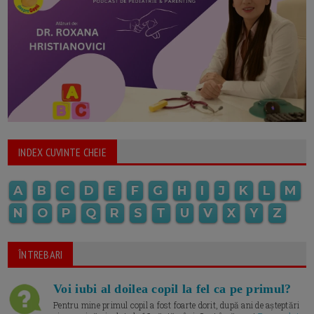
INDEX CUVINTE CHEIE
A
B
C
D
E
F
G
H
I
J
K
L
M
N
O
P
Q
R
S
T
U
V
X
Y
Z
ÎNTREBARI
Voi iubi al doilea copil la fel ca pe primul?
Pentru mine primul copil a fost foarte dorit, după ani de așteptări