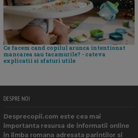
Ce facem cand copilul arunca intentionat
mancarea sau tacamurile? - cateva
explicatii si sfaturi utile
DESPRE NOI
Desprecopii.com este cea mai
importanta resursa de informatii online
in limba romana adresata parintilor si