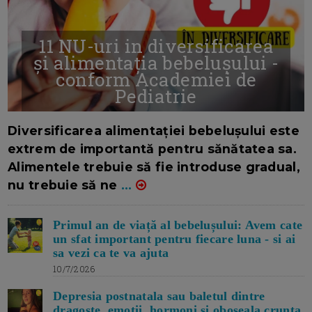
11 NU-uri in diversificarea
și alimentația bebelușului -
conform Academiei de
Pediatrie
16/7/2026
AUTOR: EDITOR DC.
Diversificarea alimentației bebelușului este
extrem de importantă pentru sănătatea sa.
Alimentele trebuie să fie introduse gradual,
nu trebuie să ne
...
Primul an de viață al bebelușului: Avem cate
un sfat important pentru fiecare luna - si ai
sa vezi ca te va ajuta
10/7/2026
Depresia postnatala sau baletul dintre
dragoste, emotii, hormoni si oboseala crunta