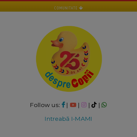
COMUNITATE
Follow us:
|
|
|
|
Intreabă I-MAMI