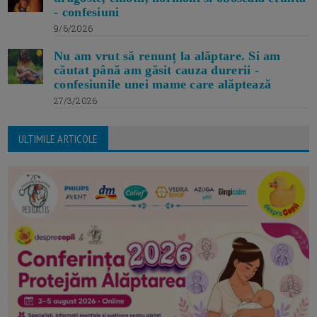
- confesiuni
9/6/2026
Nu am vrut să renunț la alăptare. Si am
căutat până am găsit cauza durerii -
confesiunile unei mame care alăptează
27/3/2026
ULTIMILE ARTICOLE