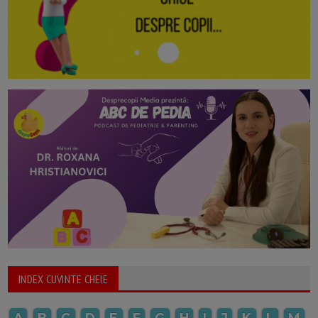
INDEX CUVINTE CHEIE
A
B
C
D
E
F
G
H
I
J
K
L
M