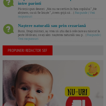
intre parinti
Părinții spun deseori: „Noi nu ne certăm în fața copilului.” „Ne
abținem, ca să fie liniște.” „Avem grijă să... |
Raspunde | Vezi
raspunsuri
Naștere naturală sau prin cezariană
Bună, Dragi mămici, aș vrea să știu dacă cele care au născut la
peste 38 de ani, ce ați ales: nașterea naturală sau p... |
Raspunde |
Vezi raspunsuri
PROPUNERI REDACTOR SEF