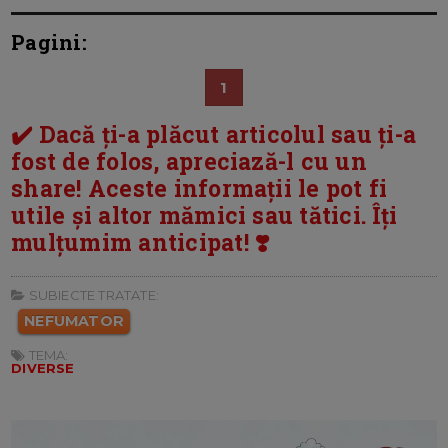
Pagini:
1
✔️ Dacă ți-a plăcut articolul sau ți-a
fost de folos, apreciază-l cu un
share! Aceste informații le pot fi
utile și altor mămici sau tătici. Îți
mulțumim anticipat! ❣️
SUBIECTE TRATATE:
NEFUMATOR
TEMA:
DIVERSE