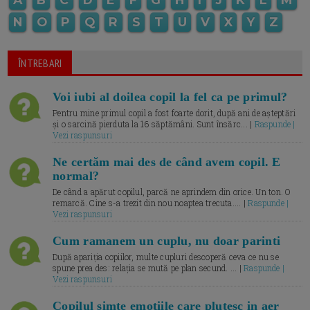
N
O
P
Q
R
S
T
U
V
X
Y
Z
ÎNTREBARI
Voi iubi al doilea copil la fel ca pe primul?
Pentru mine primul copil a fost foarte dorit, după ani de așteptări
și o sarcină pierduta la 16 săptămâni. Sunt însărc... |
Raspunde |
Vezi raspunsuri
Ne certăm mai des de când avem copil. E
normal?
De când a apărut copilul, parcă ne aprindem din orice. Un ton. O
remarcă. Cine s-a trezit din nou noaptea trecuta.... |
Raspunde |
Vezi raspunsuri
Cum ramanem un cuplu, nu doar parinti
După apariția copiilor, multe cupluri descoperă ceva ce nu se
spune prea des: relația se mută pe plan secund. ... |
Raspunde |
Vezi raspunsuri
Copilul simte emotiile care plutesc in aer