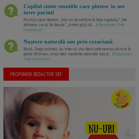
Copilul simte emotiile care plutesc in aer
intre parinti
Părinții spun deseori: „Noi nu ne certăm în fața copilului.” „Ne
abținem, ca să fie liniște.” „Avem grijă să... |
Raspunde | Vezi
raspunsuri
Naștere naturală sau prin cezariană
Bună, Dragi mămici, aș vrea să știu dacă cele care au născut la
peste 38 de ani, ce ați ales: nașterea naturală sau p... |
Raspunde |
Vezi raspunsuri
PROPUNERI REDACTOR SEF