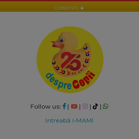
COMUNITATE
Follow us:
|
|
|
|
Intreabă I-MAMI