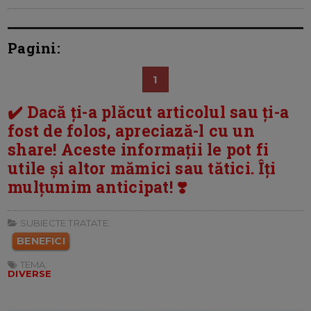
Pagini:
1
✔️ Dacă ți-a plăcut articolul sau ți-a
fost de folos, apreciază-l cu un
share! Aceste informații le pot fi
utile și altor mămici sau tătici. Îți
mulțumim anticipat! ❣️
SUBIECTE TRATATE:
BENEFICI
TEMA:
DIVERSE