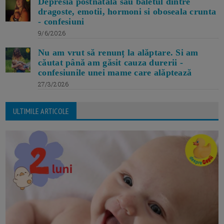
Depresia postnatala sau baletul dintre
dragoste, emotii, hormoni si oboseala crunta
- confesiuni
9/6/2026
Nu am vrut să renunț la alăptare. Si am
căutat până am găsit cauza durerii -
confesiunile unei mame care alăptează
27/3/2026
ULTIMILE ARTICOLE