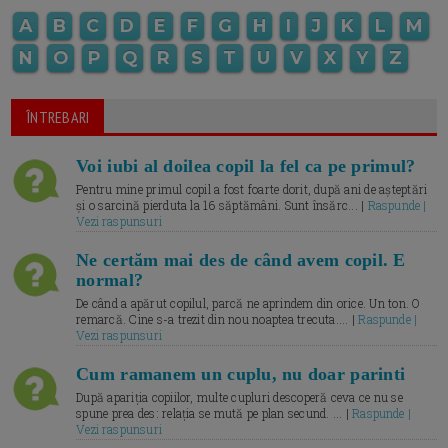
A
B
C
D
E
F
G
H
I
J
K
L
M
N
O
P
Q
R
S
T
U
V
X
Y
Z
ÎNTREBARI
Voi iubi al doilea copil la fel ca pe primul?
Pentru mine primul copil a fost foarte dorit, după ani de așteptări
și o sarcină pierduta la 16 săptămâni. Sunt însărc... |
Raspunde |
Vezi raspunsuri
Ne certăm mai des de când avem copil. E
normal?
De când a apărut copilul, parcă ne aprindem din orice. Un ton. O
remarcă. Cine s-a trezit din nou noaptea trecuta.... |
Raspunde |
Vezi raspunsuri
Cum ramanem un cuplu, nu doar parinti
După apariția copiilor, multe cupluri descoperă ceva ce nu se
spune prea des: relația se mută pe plan secund. ... |
Raspunde |
Vezi raspunsuri