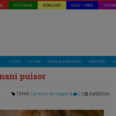
AL
FITOTERAPIE
VEDRA SHOP
USCAT + UMED
TESTARE
L
1-3 ANI
4-12 ANI
FAMILIE, PARENTING
EDUCATIE
S
 nani puisor
TEMA:
Cantece de leagan
|
0
|
24/6/2024