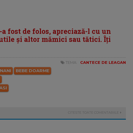
i-a fost de folos, apreciază-l cu un
tile și altor mămici sau tătici. Îți
TEMA:
CANTECE DE LEAGAN
NANI
BEBE DOARME
ASI
CITESTE TOATE COMENTARIILE