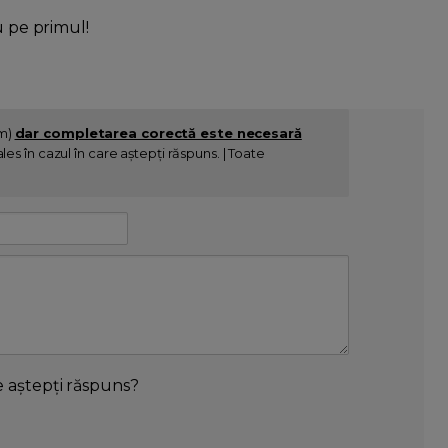
u pe primul!
im)
dar completarea corectă este necesară
es în cazul în care aștepți răspuns. | Toate
e aștepți răspuns?