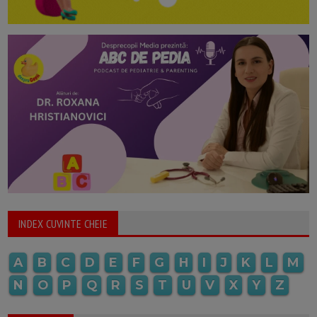
INDEX CUVINTE CHEIE
A
B
C
D
E
F
G
H
I
J
K
L
M
N
O
P
Q
R
S
T
U
V
X
Y
Z