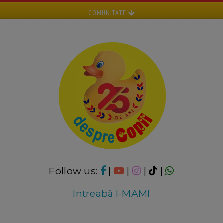
COMUNITATE
Follow us:
|
|
|
|
Intreabă I-MAMI