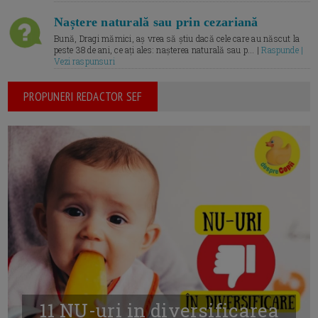
Naștere naturală sau prin cezariană
Bună, Dragi mămici, aș vrea să știu dacă cele care au născut la
peste 38 de ani, ce ați ales: nașterea naturală sau p... |
Raspunde |
Vezi raspunsuri
PROPUNERI REDACTOR SEF
11 NU-uri in diversificarea