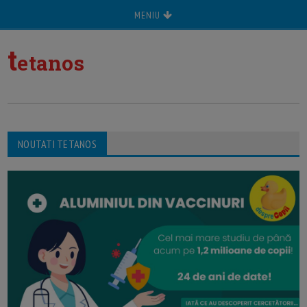
MENIU
t
etanos
NOUTATI TETANOS