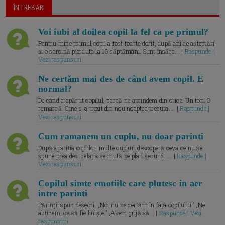
ÎNTREBARI
Voi iubi al doilea copil la fel ca pe primul?
Pentru mine primul copil a fost foarte dorit, după ani de așteptări
și o sarcină pierduta la 16 săptămâni. Sunt însărc... |
Raspunde |
Vezi raspunsuri
Ne certăm mai des de când avem copil. E
normal?
De când a apărut copilul, parcă ne aprindem din orice. Un ton. O
remarcă. Cine s-a trezit din nou noaptea trecuta.... |
Raspunde |
Vezi raspunsuri
Cum ramanem un cuplu, nu doar parinti
După apariția copiilor, multe cupluri descoperă ceva ce nu se
spune prea des: relația se mută pe plan secund. ... |
Raspunde |
Vezi raspunsuri
Copilul simte emotiile care plutesc in aer
intre parinti
Părinții spun deseori: „Noi nu ne certăm în fața copilului.” „Ne
abținem, ca să fie liniște.” „Avem grijă să... |
Raspunde | Vezi
raspunsuri