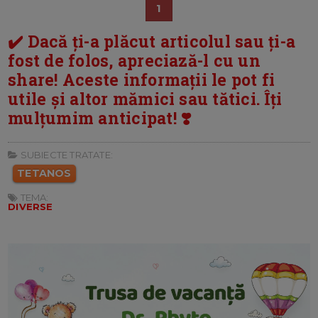
1
✔️ Dacă ți-a plăcut articolul sau ți-a
fost de folos, apreciază-l cu un
share! Aceste informații le pot fi
utile și altor mămici sau tătici. Îți
mulțumim anticipat! ❣️
SUBIECTE TRATATE:
TETANOS
TEMA:
DIVERSE