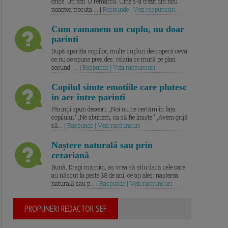
orice. Un ton. O remarcă. Cine s-a trezit din nou
noaptea trecuta.... |
Raspunde | Vezi raspunsuri
Cum ramanem un cuplu, nu doar
parinti
După apariția copiilor, multe cupluri descoperă ceva
ce nu se spune prea des: relația se mută pe plan
secund. ... |
Raspunde | Vezi raspunsuri
Copilul simte emotiile care plutesc
in aer intre parinti
Părinții spun deseori: „Noi nu ne certăm în fața
copilului.” „Ne abținem, ca să fie liniște.” „Avem grijă
să... |
Raspunde | Vezi raspunsuri
Naștere naturală sau prin
cezariană
Bună, Dragi mămici, aș vrea să știu dacă cele care
au născut la peste 38 de ani, ce ați ales: nașterea
naturală sau p... |
Raspunde | Vezi raspunsuri
PROPUNERI REDACTOR SEF