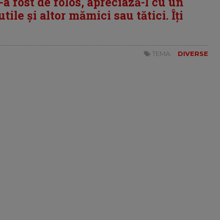
i-a fost de folos, apreciază-l cu un
tile și altor mămici sau tătici. Îți
TEMA:
DIVERSE