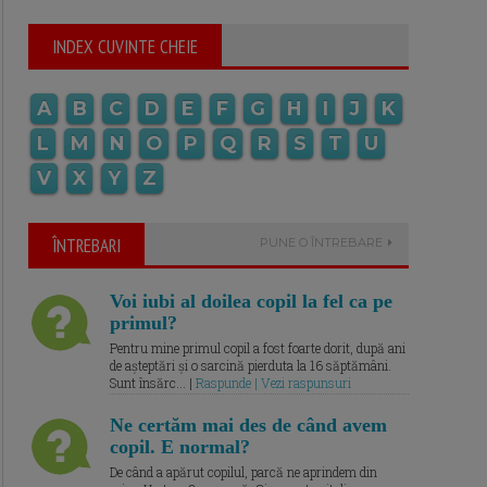
INDEX CUVINTE CHEIE
A
B
C
D
E
F
G
H
I
J
K
L
M
N
O
P
Q
R
S
T
U
V
X
Y
Z
ÎNTREBARI
PUNE O ÎNTREBARE
Voi iubi al doilea copil la fel ca pe
primul?
Pentru mine primul copil a fost foarte dorit, după ani
de așteptări și o sarcină pierduta la 16 săptămâni.
Sunt însărc... |
Raspunde | Vezi raspunsuri
Ne certăm mai des de când avem
copil. E normal?
De când a apărut copilul, parcă ne aprindem din