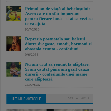
Primul an de viață al bebelușului:
Avem cate un sfat important
pentru fiecare luna - si ai sa vezi ca
te va ajuta
10/7/2026
Depresia postnatala sau baletul
dintre dragoste, emotii, hormoni si
oboseala crunta - confesiuni
9/6/2026
Nu am vrut să renunț la alăptare.
Si am căutat până am găsit cauza
durerii - confesiunile unei mame
care alăptează
27/3/2026
ULTIMILE ARTICOLE
NOUTATI AICI