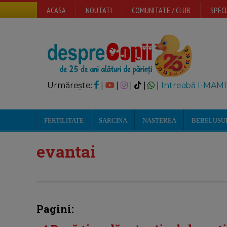
ACASA
NOUTATI
COMUNITATE / CLUB
SPECI
Urmărește:
|
|
|
|
|
Intreabă I-MAMI
FERTILITATE
SARCINA
NASTEREA
BEBELUSU
evantai
Pagini: