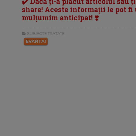
✔️ Dacă ți-a plăcut articolul sau ț
share! Aceste informații le pot fi u
mulțumim anticipat! ❣️
SUBIECTE TRATATE:
EVANTAI