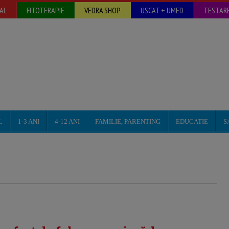
AL
FITOTERAPIE
VEDRA SHOP
USCAT + UMED
TESTARE
L
1-3 ANI
4-12 ANI
FAMILIE, PARENTING
EDUCATIE
S