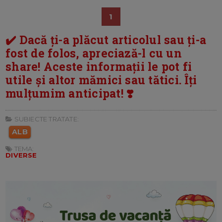
1
✔️ Dacă ți-a plăcut articolul sau ți-a
fost de folos, apreciază-l cu un
share! Aceste informații le pot fi
utile și altor mămici sau tătici. Îți
mulțumim anticipat! ❣️
SUBIECTE TRATATE:
ALB
TEMA:
DIVERSE