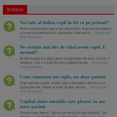
ÎNTREBARI
Voi iubi al doilea copil la fel ca pe primul?
Pentru mine primul copil a fost foarte dorit, după ani de așteptări
și o sarcină pierduta la 16 săptămâni. Sunt însărc... |
Raspunde |
Vezi raspunsuri
Ne certăm mai des de când avem copil. E
normal?
De când a apărut copilul, parcă ne aprindem din orice. Un ton. O
remarcă. Cine s-a trezit din nou noaptea trecuta.... |
Raspunde |
Vezi raspunsuri
Cum ramanem un cuplu, nu doar parinti
După apariția copiilor, multe cupluri descoperă ceva ce nu se
spune prea des: relația se mută pe plan secund. ... |
Raspunde |
Vezi raspunsuri
Copilul simte emotiile care plutesc in aer
intre parinti
Părinții spun deseori: „Noi nu ne certăm în fața copilului.” „Ne
abținem, ca să fie liniște.” „Avem grijă să... |
Raspunde | Vezi