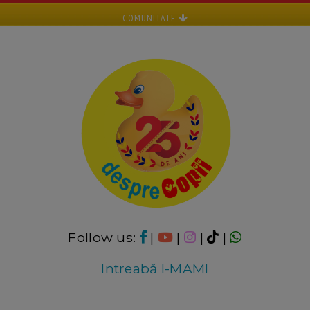
COMUNITATE
Follow us:
|
|
|
|
Intreabă I-MAMI