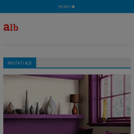
MENIU
a
lb
NOUTATI ALB