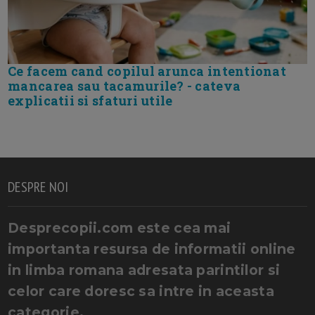
Ce facem cand copilul arunca intentionat
mancarea sau tacamurile? - cateva
explicatii si sfaturi utile
DESPRE NOI
Desprecopii.com este cea mai
importanta resursa de informatii online
in limba romana adresata parintilor si
celor care doresc sa intre in aceasta
categorie.