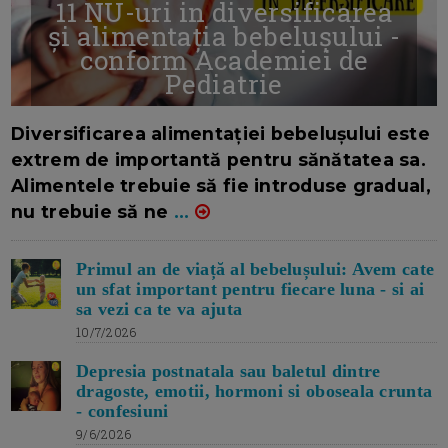
11 NU-uri in diversificarea
și alimentația bebelușului -
conform Academiei de
Pediatrie
16/7/2026
AUTOR: EDITOR DC.
Diversificarea alimentației bebelușului este
extrem de importantă pentru sănătatea sa.
Alimentele trebuie să fie introduse gradual,
nu trebuie să ne
...
Primul an de viață al bebelușului: Avem cate
un sfat important pentru fiecare luna - si ai
sa vezi ca te va ajuta
10/7/2026
Depresia postnatala sau baletul dintre
dragoste, emotii, hormoni si oboseala crunta
- confesiuni
9/6/2026