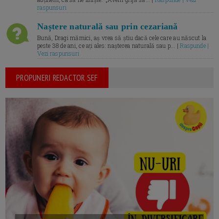
raspunsuri
Naștere naturală sau prin cezariană
Bună, Dragi mămici, aș vrea să știu dacă cele care au născut la
peste 38 de ani, ce ați ales: nașterea naturală sau p... |
Raspunde |
Vezi raspunsuri
PROPUNERI REDACTOR SEF