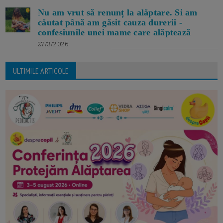
Nu am vrut să renunț la alăptare. Si am
căutat până am găsit cauza durerii -
confesiunile unei mame care alăptează
27/3/2026
ULTIMILE ARTICOLE