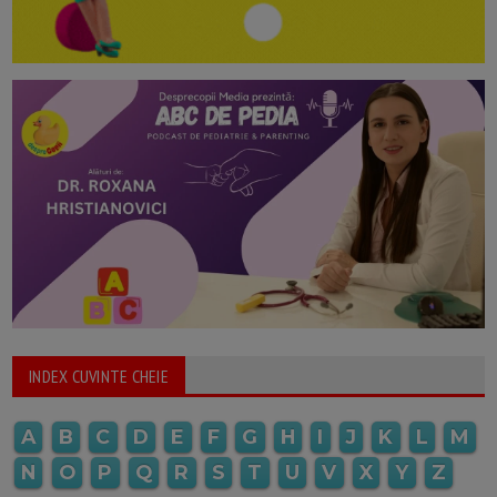
INDEX CUVINTE CHEIE
A
B
C
D
E
F
G
H
I
J
K
L
M
N
O
P
Q
R
S
T
U
V
X
Y
Z