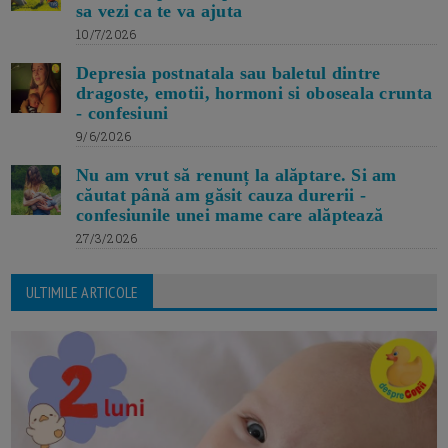
sa vezi ca te va ajuta
10/7/2026
Depresia postnatala sau baletul dintre
dragoste, emotii, hormoni si oboseala crunta
- confesiuni
9/6/2026
Nu am vrut să renunț la alăptare. Si am
căutat până am găsit cauza durerii -
confesiunile unei mame care alăptează
27/3/2026
ULTIMILE ARTICOLE