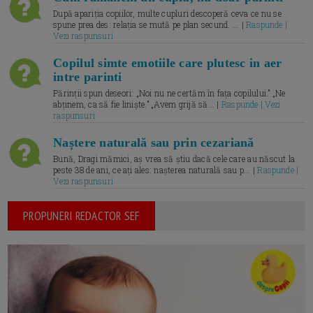
După apariția copiilor, multe cupluri descoperă ceva ce nu se
spune prea des: relația se mută pe plan secund. ... |
Raspunde |
Vezi raspunsuri
Copilul simte emotiile care plutesc in aer
intre parinti
Părinții spun deseori: „Noi nu ne certăm în fața copilului.” „Ne
abținem, ca să fie liniște.” „Avem grijă să... |
Raspunde | Vezi
raspunsuri
Naștere naturală sau prin cezariană
Bună, Dragi mămici, aș vrea să știu dacă cele care au născut la
peste 38 de ani, ce ați ales: nașterea naturală sau p... |
Raspunde |
Vezi raspunsuri
PROPUNERI REDACTOR SEF