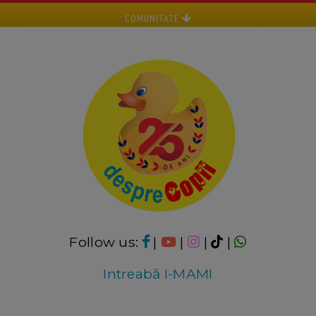
COMUNITATE
Follow us:
|
|
|
|
Intreabă I-MAMI