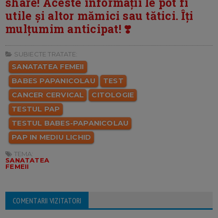
share! Aceste informații le pot fi
utile și altor mămici sau tătici. Îți
mulțumim anticipat! ❣️
SUBIECTE TRATATE:
SANATATEA FEMEII
BABES PAPANICOLAU
TEST
CANCER CERVICAL
CITOLOGIE
TESTUL PAP
TESTUL BABES-PAPANICOLAU
PAP IN MEDIU LICHID
TEMA:
SANATATEA
FEMEII
COMENTARII VIZITATORI