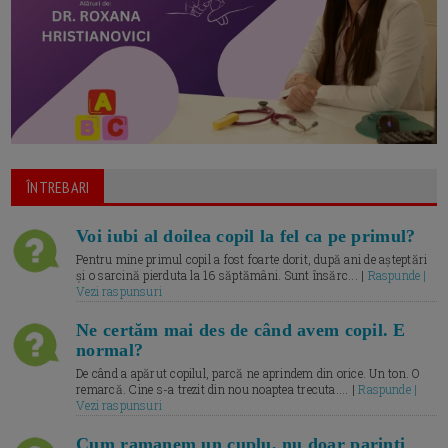
ÎNTREBARI
Voi iubi al doilea copil la fel ca pe primul?
Pentru mine primul copil a fost foarte dorit, după ani de așteptări
și o sarcină pierduta la 16 săptămâni. Sunt însărc... |
Raspunde |
Vezi raspunsuri
Ne certăm mai des de când avem copil. E
normal?
De când a apărut copilul, parcă ne aprindem din orice. Un ton. O
remarcă. Cine s-a trezit din nou noaptea trecuta.... |
Raspunde |
Vezi raspunsuri
Cum ramanem un cuplu, nu doar parinti