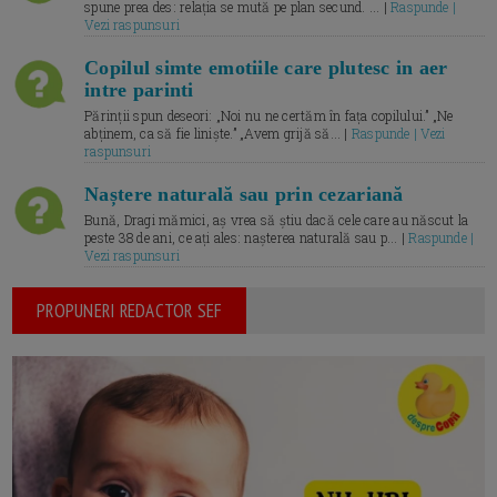
spune prea des: relația se mută pe plan secund. ... |
Raspunde |
Vezi raspunsuri
Copilul simte emotiile care plutesc in aer
intre parinti
Părinții spun deseori: „Noi nu ne certăm în fața copilului.” „Ne
abținem, ca să fie liniște.” „Avem grijă să... |
Raspunde | Vezi
raspunsuri
Naștere naturală sau prin cezariană
Bună, Dragi mămici, aș vrea să știu dacă cele care au născut la
peste 38 de ani, ce ați ales: nașterea naturală sau p... |
Raspunde |
Vezi raspunsuri
PROPUNERI REDACTOR SEF