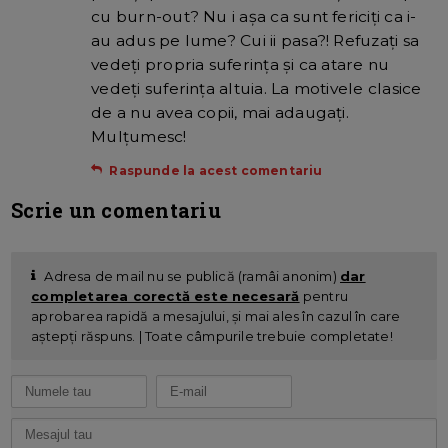
cu burn-out? Nu i aşa ca sunt fericiţi ca i-
au adus pe lume? Cui ii pasa?! Refuzaţi sa
vedeţi propria suferinţa şi ca atare nu
vedeţi suferinţa altuia. La motivele clasice
de a nu avea copii, mai adaugaţi.
Mulţumesc!
Raspunde la acest comentariu
Scrie un comentariu
Adresa de mail nu se publică (ramâi anonim)
dar
completarea corectă este necesară
pentru
aprobarea rapidă a mesajului, și mai ales în cazul în care
aștepți răspuns. | Toate câmpurile trebuie completate!