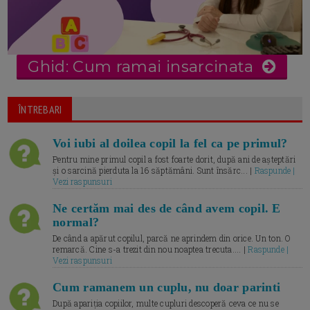
Ghid: Cum ramai insarcinata
ÎNTREBARI
Voi iubi al doilea copil la fel ca pe primul?
Pentru mine primul copil a fost foarte dorit, după ani de așteptări
și o sarcină pierduta la 16 săptămâni. Sunt însărc... |
Raspunde |
Vezi raspunsuri
Ne certăm mai des de când avem copil. E
normal?
De când a apărut copilul, parcă ne aprindem din orice. Un ton. O
remarcă. Cine s-a trezit din nou noaptea trecuta.... |
Raspunde |
Vezi raspunsuri
Cum ramanem un cuplu, nu doar parinti
După apariția copiilor, multe cupluri descoperă ceva ce nu se