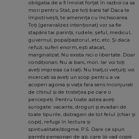
obligatia de a fi înrolat forţat în razboi ca sa
mori pentru Stat, pe toţi banii tai! Daca te
împotriveşti, te ameninţa cu închisoarea.
Toţi (generalizez intenţionat) vor sa fie
stapânii tai: parinţii, rudele, şeful, medicul,
guvernul, popa/pastorul, etc, etc. Și daca
refuzi, suferi enorm, eşti atacat,
marginalizat. Nu exista nici o libertate. Doar
condiţionari. Nu ai bani, mori. Iar voi toţi
aveţi impresia ca traiţi. Nu traiţi,ci vieţuiţi; voi
incercati sa aveţi un scop pentru a va
acoperi agonia şi viaţa fara sens înconjurati
de chinul şi de tristeţea pe care o
percepeţi. Pentru toate astea aveţi
surogate: vacante, droguri şi evadari de
toate tipurile, distrageri de tot felul (chiar şi
copii), refugii în lectura şi
spiritualitate/dogme. P.S. Oare ce spun
parinţii pensionari de azi, care îşi vad copiii