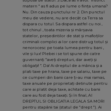
supusa de statul. 3.Daca as fi avut "instinct
matern " as fi adus pe lume o fiinţa umana?
Nu. Din cauza punctului nr 2. Din punctul
meu de vedere, nu are decât ca Terra sa
dispara cu totul. Sa dispara astfel cu noi ,
tot chinul , toata mizeria şi mârşavia
statelor, preşedintilor de stat şi mafioţilor
criminali complici ai lor care distrug totul şi
nenorocesc pe toata lumea pentru bani ,
vile şi lux! Plebei i se tot spune de catre
guvernanţi "aveţi drepturi, dar aveţi şi
obligaţii! ". Da! Ai dreptul de a mânca şi a
plati taxe pe hrana, taxe pe salariu, taxe pe
ce cumperi din banii care ţi-au mai ramas,
taxe anuale pe proprietaţi detinute pentru
care ai platit deja taxe, achitate cu banii
care au fost deja taxaţi. Și în final, AI
DREPTUL SI OBLIGATIA LEGALA SA MORI
pentru stapânii tai (statul de "drept "). Ai