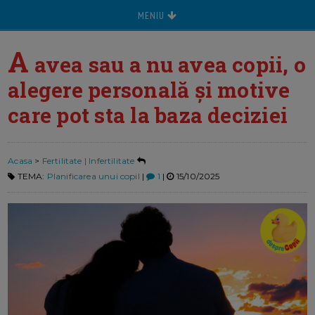
MENIU
A
avea sau a nu avea copii, o
alegere personală și motive
care pot sta la baza deciziei
Acasa
>
Fertilitate | Infertilitate
TEMA:
Planificarea unui copil
|
1
|
15/10/2025