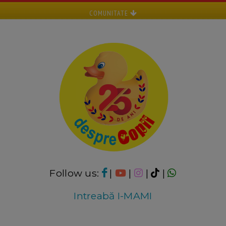
COMUNITATE
Follow us:
|
|
|
|
Intreabă I-MAMI