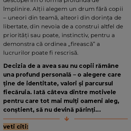
descoperim o formă profundă de
împlinire. Alții alegem un drum fără copii
– uneori din teamă, alteori din dorința de
libertate, din nevoia de a construi altfel de
priorități sau poate, instinctiv, pentru a
demonstra că ordinea „firească” a
lucrurilor poate fi rescrisă.
Decizia de a avea sau nu copii rămâne
una profund personală – o alegere care
ține de identitate, valori și parcursul
fiecăruia. Iată câteva dintre motivele
pentru care tot mai mulți oameni aleg,
conștient, să nu devină părinți...
veti citi: