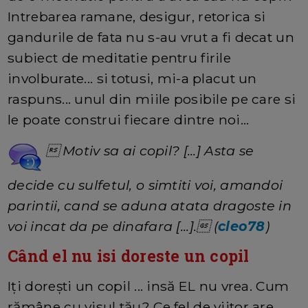
Intrebarea ramane, desigur, retorica si
gandurile de fata nu s-au vrut a fi decat un
subiect de meditatie pentru firile
involburate... si totusi, mi-a placut un
raspuns... unul din miile posibile pe care si
le poate construi fiecare dintre noi...
 Motiv sa ai copil? [...] Asta se
decide cu sulfetul, o simtiti voi, amandoi
parintii, cand se aduna atata dragoste in
voi incat da pe dinafara [...]. (
cleo78
)
Când el nu isi doreste un copil
Iți dorești un copil ... insă EL nu vrea. Cum
rămâne cu visul tău? Ce fel de viitor are