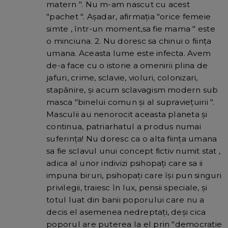
matern ". Nu m-am nascut cu acest
"pachet ". Aşadar, afirmaţia "orice femeie
simte , într-un moment,sa fie mama " este
o minciuna. 2. Nu doresc sa chinui o fiinţa
umana. Aceasta lume este infecta. Avem
de-a face cu o istorie a omenirii plina de
jafuri, crime, sclavie, violuri, colonizari,
stapânire, şi acum sclavagism modern sub
masca "binelui comun şi al supravieţuirii ".
Masculii au nenorocit aceasta planeta şi
continua, patriarhatul a produs numai
suferinţa! Nu doresc ca o alta fiinţa umana
sa fie sclavul unui concept fictiv numit stat ,
adica al unor indivizi psihopaţi care sa ii
impuna biruri, psihopaţi care îşi pun singuri
privilegii, traiesc în lux, pensii speciale, şi
totul luat din banii poporului care nu a
decis el asemenea nedreptaţi, deşi cica
poporul are puterea la el prin "democraţie