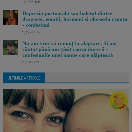
10/7/2026
Depresia postnatala sau baletul dintre
dragoste, emotii, hormoni si oboseala crunta
- confesiuni
9/6/2026
Nu am vrut să renunț la alăptare. Si am
căutat până am găsit cauza durerii -
confesiunile unei mame care alăptează
27/3/2026
ULTIMILE ARTICOLE