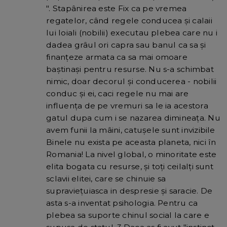
". Stapânirea este Fix ca pe vremea
regatelor, când regele conducea şi calaii
lui loiali (nobilii) executau plebea care nu i
dadea grâul ori capra sau banul ca sa şi
finanţeze armata ca sa mai omoare
baştinaşi pentru resurse. Nu s-a schimbat
nimic, doar decorul şi conducerea - nobilii
conduc şi ei, caci regele nu mai are
influenţa de pe vremuri sa le ia acestora
gatul dupa cum i se nazarea dimineaţa. Nu
avem funii la mâini, catuşele sunt invizibile
Binele nu exista pe aceasta planeta, nici în
Romania! La nivel global, o minoritate este
elita bogata cu resurse, şi toţi ceilalţi sunt
sclavii elitei, care se chinuie sa
supravieţuiasca in despresie şi saracie. De
asta s-a inventat psihologia. Pentru ca
plebea sa suporte chinul social la care e