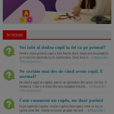
ÎNTREBARI
Voi iubi al doilea copil la fel ca pe primul?
Pentru mine primul copil a fost foarte dorit, după ani de așteptări
și o sarcină pierduta la 16 săptămâni. Sunt însărc... |
Raspunde |
Vezi raspunsuri
Ne certăm mai des de când avem copil. E
normal?
De când a apărut copilul, parcă ne aprindem din orice. Un ton. O
remarcă. Cine s-a trezit din nou noaptea trecuta.... |
Raspunde |
Vezi raspunsuri
Cum ramanem un cuplu, nu doar parinti
După apariția copiilor, multe cupluri descoperă ceva ce nu se
spune prea des: relația se mută pe plan secund. ... |
Raspunde |