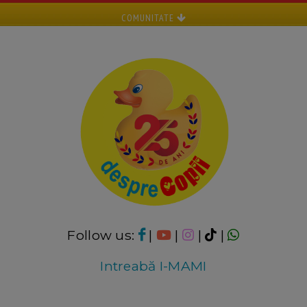
COMUNITATE
Follow us:
|
|
|
|
Intreabă I-MAMI