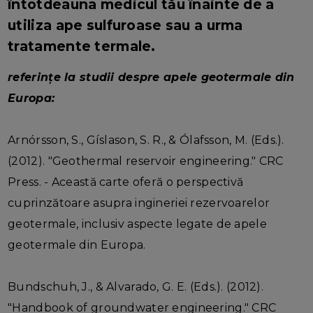
întotdeauna medicul tău înainte de a
utiliza ape sulfuroase sau a urma
tratamente termale.
referințe la studii despre apele geotermale din
Europa:
Arnórsson, S., Gíslason, S. R., & Ólafsson, M. (Eds.).
(2012). "Geothermal reservoir engineering." CRC
Press. - Această carte oferă o perspectivă
cuprinzătoare asupra ingineriei rezervoarelor
geotermale, inclusiv aspecte legate de apele
geotermale din Europa.
Bundschuh, J., & Alvarado, G. E. (Eds.). (2012).
"Handbook of groundwater engineering." CRC