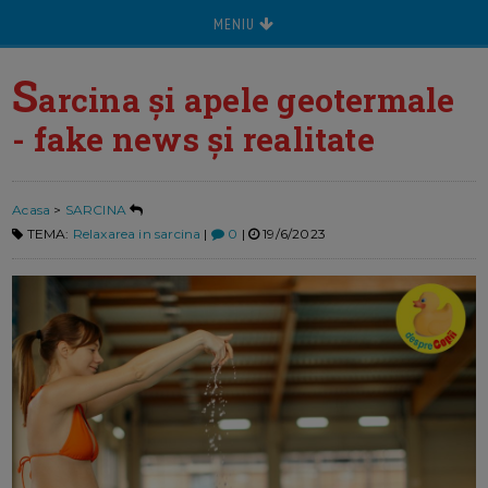
MENIU
S
arcina și apele geotermale
- fake news și realitate
Acasa
>
SARCINA
TEMA:
Relaxarea in sarcina
|
0
|
19/6/2023