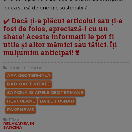
lor ca sursă de energie sustenabilă.
✔️ Dacă ți-a plăcut articolul sau ți-a
fost de folos, apreciază-l cu un
share! Aceste informații le pot fi
utile și altor mămici sau tătici. Îți
mulțumim anticipat! ❣️
SUBIECTE TRATATE:
APA GEOTERMALA
RADIOACTIVITATE
SARCINA SI APELE GEOTERMANE
HERCULANE
BAILE TUSNAD
FAKE NEWS
TEMA:
RELAXAREA IN
SARCINA