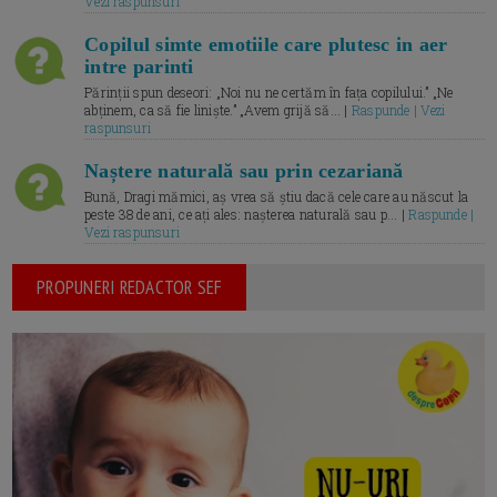
Vezi raspunsuri
Copilul simte emotiile care plutesc in aer
intre parinti
Părinții spun deseori: „Noi nu ne certăm în fața copilului.” „Ne
abținem, ca să fie liniște.” „Avem grijă să... |
Raspunde | Vezi
raspunsuri
Naștere naturală sau prin cezariană
Bună, Dragi mămici, aș vrea să știu dacă cele care au născut la
peste 38 de ani, ce ați ales: nașterea naturală sau p... |
Raspunde |
Vezi raspunsuri
PROPUNERI REDACTOR SEF