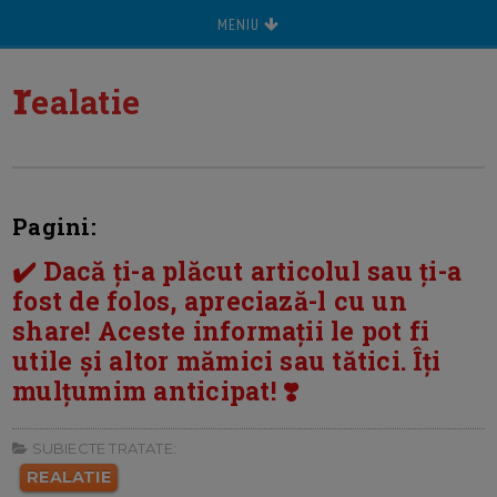
MENIU
r
ealatie
Pagini:
✔️ Dacă ți-a plăcut articolul sau ți-a
fost de folos, apreciază-l cu un
share! Aceste informații le pot fi
utile și altor mămici sau tătici. Îți
mulțumim anticipat! ❣️
SUBIECTE TRATATE:
REALATIE