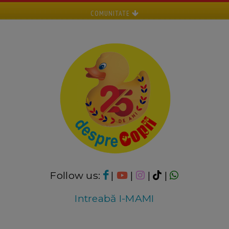
COMUNITATE
Follow us:
|
|
|
|
Intreabă I-MAMI