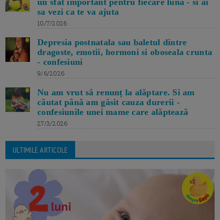
un sfat important pentru fiecare luna - si ai
sa vezi ca te va ajuta
10/7/2026
Depresia postnatala sau baletul dintre
dragoste, emotii, hormoni si oboseala crunta
- confesiuni
9/6/2026
Nu am vrut să renunț la alăptare. Si am
căutat până am găsit cauza durerii -
confesiunile unei mame care alăptează
27/3/2026
ULTIMILE ARTICOLE