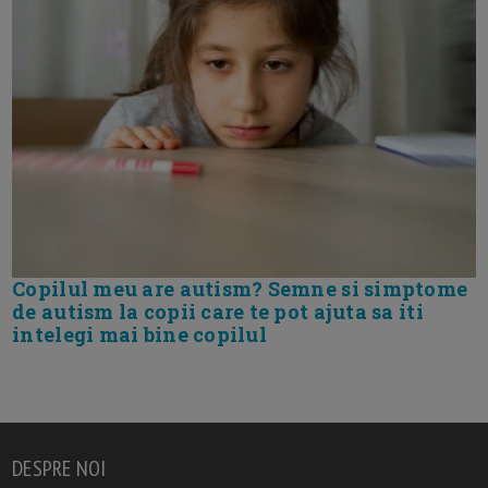
Copilul meu are autism? Semne si simptome
de autism la copii care te pot ajuta sa iti
intelegi mai bine copilul
DESPRE NOI