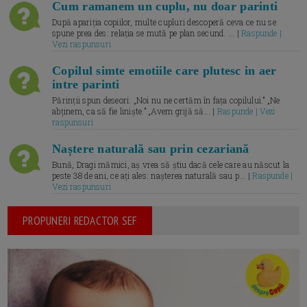
Cum ramanem un cuplu, nu doar parinti
După apariția copiilor, multe cupluri descoperă ceva ce nu se
spune prea des: relația se mută pe plan secund. ... |
Raspunde |
Vezi raspunsuri
Copilul simte emotiile care plutesc in aer
intre parinti
Părinții spun deseori: „Noi nu ne certăm în fața copilului.” „Ne
abținem, ca să fie liniște.” „Avem grijă să... |
Raspunde | Vezi
raspunsuri
Naștere naturală sau prin cezariană
Bună, Dragi mămici, aș vrea să știu dacă cele care au născut la
peste 38 de ani, ce ați ales: nașterea naturală sau p... |
Raspunde |
Vezi raspunsuri
PROPUNERI REDACTOR SEF