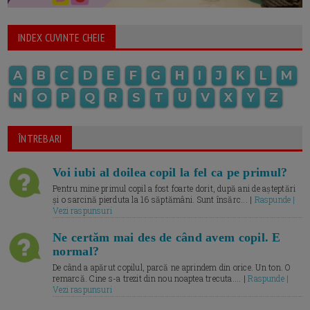
INDEX CUVINTE CHEIE
A
B
C
D
E
F
G
H
I
J
K
L
M
N
O
P
Q
R
S
T
U
V
X
Y
Z
ÎNTREBARI
Voi iubi al doilea copil la fel ca pe primul?
Pentru mine primul copil a fost foarte dorit, după ani de așteptări
și o sarcină pierduta la 16 săptămâni. Sunt însărc... |
Raspunde |
Vezi raspunsuri
Ne certăm mai des de când avem copil. E
normal?
De când a apărut copilul, parcă ne aprindem din orice. Un ton. O
remarcă. Cine s-a trezit din nou noaptea trecuta.... |
Raspunde |
Vezi raspunsuri