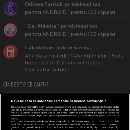
Odiseea Sarcinii pe telefonul tau
pentru ANDROID
|
pentru IOS (Apple)
"Eu, Mămica" pe telefonul tau
pentru ANDROID
|
pentru IOS (Apple)
Calculatoare utile in sarcina
Afla data nasterii
|
Cate Kg. in plus
|
Sexul
bebelusului
|
Culoare ochi bebe
|
Calculator Nutritie
CINE ESTI? CE CAUTI?
Doresc un copil
Adoptia
Probleme cu sarcina
Nouă ne pasă ca datele tale personale să rămână confidențiale
Noi și partenerii noștri
589
stocăm și/sau accesăm informații pe dispozitivul dvs., precum identificatorii cookie
Urmeaza sa nasc
Probleme alaptare
Bebe plange
unici pentru prelucrarea datelor cu caracter personal. Puteți accepta sau gestiona preferințele dvs. făcând clic
mai jos, respectiv vă puteți opune utilizării unui interes legitim în orice moment pe pagina cu politica de
confidențialitate. Aceste alegeri vor fi raportate partenerilor noștri și nu vă vor afecta navigarea.
Mai multe
Bebe febra
Caut bona
Cresa, Gradinta
detalii
Noi si partenerii nostri (retelele de socializare si agentiile de publicitate partenere, precum si furnizorii nostri de
servicii de date analitice) prelucram date pentru a permite website-ului sa functioneze, pentru a personaliza
Mergem la scoala
Copil bolnav
Copii cu nevoi speciale
continutul si anunturile publicitare afisate in functie de interesele si/sau profilul dvs., pentru a va oferi