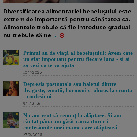
16/7/2026
AUTOR: EDITOR DC.
Diversificarea alimentației bebelușului este
extrem de importantă pentru sănătatea sa.
Alimentele trebuie să fie introduse gradual,
nu trebuie să ne
...
Primul an de viață al bebelușului: Avem cate
un sfat important pentru fiecare luna - si ai
sa vezi ca te va ajuta
10/7/2026
Depresia postnatala sau baletul dintre
dragoste, emotii, hormoni si oboseala crunta
- confesiuni
9/6/2026
Nu am vrut să renunț la alăptare. Si am
căutat până am găsit cauza durerii -
confesiunile unei mame care alăptează
27/3/2026