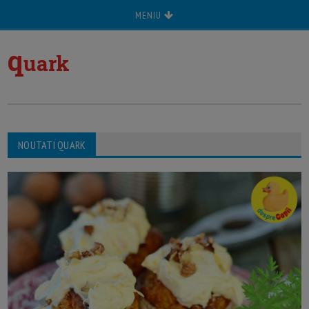
MENIU
q
uark
NOUTATI QUARK