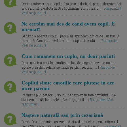
Pentru mine primul copil a fost foarte dorit, după ani de așteptări
și o sarcină pierduta la 16 săptămâni. Sunt însărc... |
Raspunde |
Vezi raspunsuri
Ne certăm mai des de când avem copil. E
normal?
De când a apărut copilul, parcă ne aprindem din orice. Un ton. O
remarcă. Cine s-a trezit din nou noaptea trecuta.... |
Raspunde |
Vezi raspunsuri
Cum ramanem un cuplu, nu doar parinti
După apariția copiilor, multe cupluri descoperă ceva ce nu se
spune prea des: relația se mută pe plan secund. ... |
Raspunde |
Vezi raspunsuri
Copilul simte emotiile care plutesc in aer
intre parinti
Părinții spun deseori: „Noi nu ne certăm în fața copilului.” „Ne
abținem, ca să fie liniște.” „Avem grijă să... |
Raspunde | Vezi
raspunsuri
Naștere naturală sau prin cezariană
Bună, Dragi mămici, aș vrea să știu dacă cele care au născut la
peste 38 de ani, ce ați ales: nașterea naturală sau p... |
Raspunde |