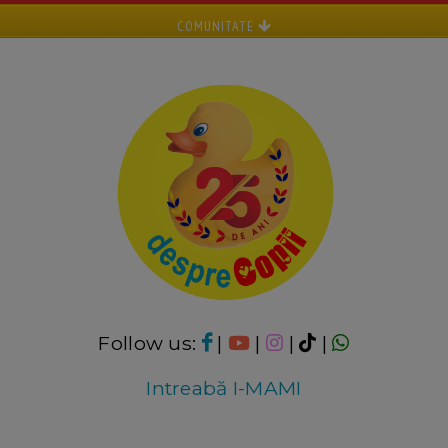
COMUNITATE
Follow us:
|
|
|
|
Intreabă I-MAMI