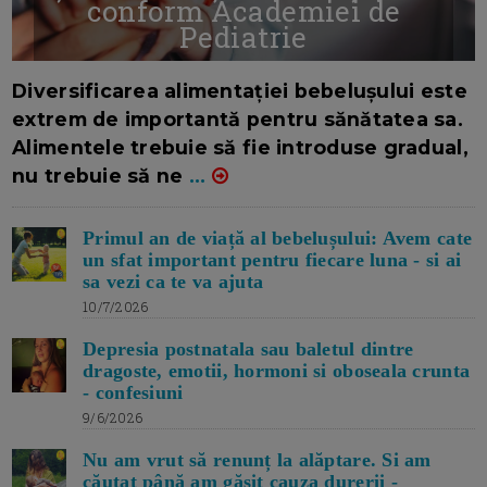
conform Academiei de
Pediatrie
16/7/2026
AUTOR: EDITOR DC.
Diversificarea alimentației bebelușului este
extrem de importantă pentru sănătatea sa.
Alimentele trebuie să fie introduse gradual,
nu trebuie să ne
...
Primul an de viață al bebelușului: Avem cate
un sfat important pentru fiecare luna - si ai
sa vezi ca te va ajuta
10/7/2026
Depresia postnatala sau baletul dintre
dragoste, emotii, hormoni si oboseala crunta
- confesiuni
9/6/2026
Nu am vrut să renunț la alăptare. Si am
căutat până am găsit cauza durerii -