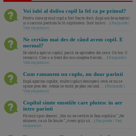
Voi iubi al doilea copil la fel ca pe primul?
Pentru mine primul copil a fost foarte dorit, după ani de așteptări
și o sarcină pierduta la 16 săptămâni. Sunt însărc... |
Raspunde |
Vezi raspunsuri
Ne certăm mai des de când avem copil. E
normal?
De când a apărut copilul, parcă ne aprindem din orice. Un ton. O
remarcă. Cine s-a trezit din nou noaptea trecuta.... |
Raspunde |
Vezi raspunsuri
Cum ramanem un cuplu, nu doar parinti
După apariția copiilor, multe cupluri descoperă ceva ce nu se
spune prea des: relația se mută pe plan secund. ... |
Raspunde |
Vezi raspunsuri
Copilul simte emotiile care plutesc in aer
intre parinti
Părinții spun deseori: „Noi nu ne certăm în fața copilului.” „Ne
abținem, ca să fie liniște.” „Avem grijă să... |
Raspunde | Vezi
raspunsuri