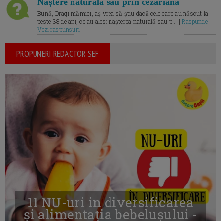
Naștere naturală sau prin cezariană
Bună, Dragi mămici, aș vrea să știu dacă cele care au născut la
peste 38 de ani, ce ați ales: nașterea naturală sau p... |
Raspunde |
Vezi raspunsuri
PROPUNERI REDACTOR SEF
11 NU-uri in diversificarea
și alimentația bebelușului -