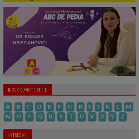
INDEX CUVINTE CHEIE
A
B
C
D
E
F
G
H
I
J
K
L
M
N
O
P
Q
R
S
T
U
V
X
Y
Z
ÎNTREBARI