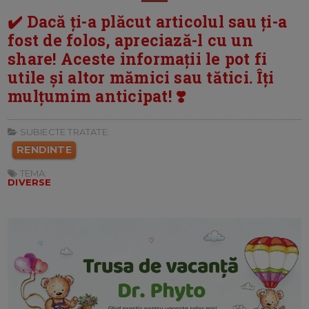
✔️ Dacă ți-a plăcut articolul sau ți-a
fost de folos, apreciază-l cu un
share! Aceste informații le pot fi
utile și altor mămici sau tătici. Îți
mulțumim anticipat! ❣️
SUBIECTE TRATATE:
RENDINTE
TEMA:
DIVERSE