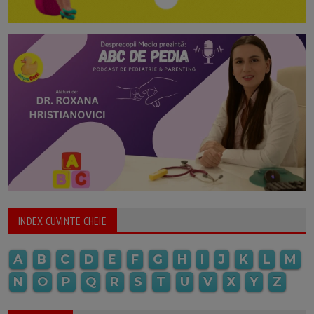
INDEX CUVINTE CHEIE
A
B
C
D
E
F
G
H
I
J
K
L
M
N
O
P
Q
R
S
T
U
V
X
Y
Z