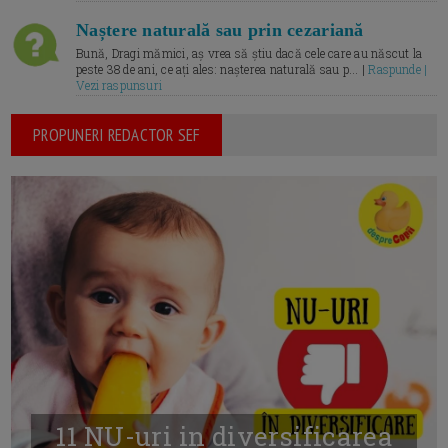
Naștere naturală sau prin cezariană
Bună, Dragi mămici, aș vrea să știu dacă cele care au născut la
peste 38 de ani, ce ați ales: nașterea naturală sau p... |
Raspunde |
Vezi raspunsuri
PROPUNERI REDACTOR SEF
11 NU-uri in diversificarea