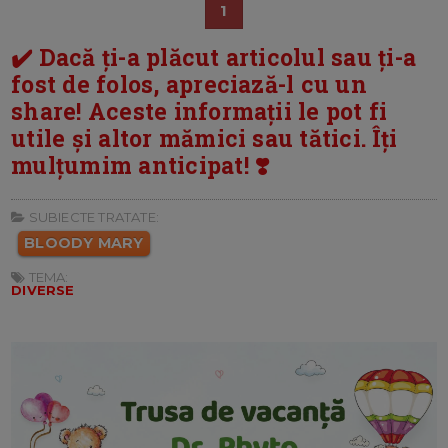
1
✔️ Dacă ți-a plăcut articolul sau ți-a
fost de folos, apreciază-l cu un
share! Aceste informații le pot fi
utile și altor mămici sau tătici. Îți
mulțumim anticipat! ❣️
SUBIECTE TRATATE:
BLOODY MARY
TEMA:
DIVERSE