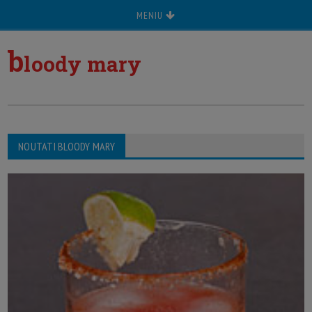
MENIU
b
loody mary
NOUTATI BLOODY MARY