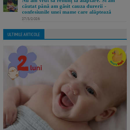
Nu am vrut să renunț la alăptare. Si am
căutat până am găsit cauza durerii -
confesiunile unei mame care alăptează
27/3/2026
ULTIMILE ARTICOLE