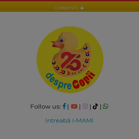
COMUNITATE
Follow us:
|
|
|
|
Intreabă I-MAMI