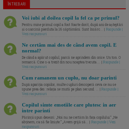
ÎNTREBARI
Voi iubi al doilea copil la fel ca pe primul?
Pentru mine primul copil a fost foarte dorit, după ani de așteptări
și o sarcină pierduta la 16 săptămâni. Sunt însărc... |
Raspunde |
Vezi raspunsuri
Ne certăm mai des de când avem copil. E
normal?
De când a apărut copilul, parcă ne aprindem din orice. Un ton. O
remarcă. Cine s-a trezit din nou noaptea trecuta.... |
Raspunde |
Vezi raspunsuri
Cum ramanem un cuplu, nu doar parinti
După apariția copiilor, multe cupluri descoperă ceva ce nu se
spune prea des: relația se mută pe plan secund. ... |
Raspunde |
Vezi raspunsuri
Copilul simte emotiile care plutesc in aer
intre parinti
Părinții spun deseori: „Noi nu ne certăm în fața copilului.” „Ne
abținem, ca să fie liniște.” „Avem grijă să... |
Raspunde | Vezi
raspunsuri