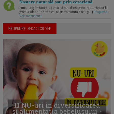
Naștere naturală sau prin cezariană
Bună, Dragi mămici, aș vrea să știu dacă cele care au născut la
peste 38 de ani, ce ați ales: nașterea naturală sau p... |
Raspunde |
Vezi raspunsuri
PROPUNERI REDACTOR SEF
11 NU-uri in diversificarea
și alimentația bebelușului -