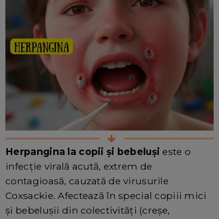
Herpangina la copii și bebeluși
este o
infecție virală acută, extrem de
contagioasă, cauzată de virusurile
Coxsackie. Afectează în special copiii mici
și bebelușii din colectivități (creșe,