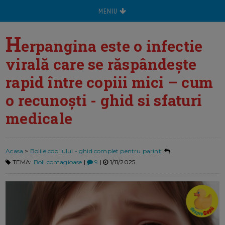
MENIU
H
erpangina este o infectie
virală care se răspândește
rapid între copiii mici – cum
o recunoști - ghid si sfaturi
medicale
Acasa
>
Bolile copilului - ghid complet pentru parinti
TEMA:
Boli contagioase
|
9
|
1/11/2025