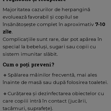
Majoritatea cazurilor de herpangină
evoluează favorabil şi copilul se
însănătoşeşte complet în aproximativ
7-10
zile
.
Complicaţiile sunt rare, dar pot apărea în
special la bebeluşi, sugari sau copii cu
sistem imunitar slăbit.
Cum o poţi preveni?
🔹
Spălarea mâinilor frecventă, mai ales
înainte de masă sau după folosirea toaletei.
🔹
Curăţarea şi dezinfectarea obiectelor cu
care copiii intră în contact (jucării,
tacâmuri, suprafeţe).