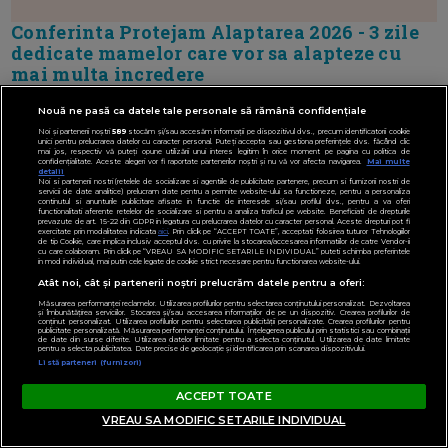
Conferinta Protejam Alaptarea 2026 - 3 zile
dedicate mamelor care vor sa alapteze cu
mai multa incredere
Nouă ne pasă ca datele tale personale să rămână confidențiale
Noi și partenerii noștri
589
stocăm și/sau accesăm informații pe dispozitivul dvs., precum identificatorii cookie
unici pentru prelucrarea datelor cu caracter personal. Puteți accepta sau gestiona preferințele dvs. făcând clic
mai jos, respectiv vă puteți opune utilizării unui interes legitim în orice moment pe pagina cu politica de
confidențialitate. Aceste alegeri vor fi raportate partenerilor noștri și nu vă vor afecta navigarea.
Mai multe
detalii
Noi si partenerii nostri (retelele de socializare si agentiile de publicitate partenere, precum si furnizorii nostri de
servicii de date analitice) prelucram date pentru a permite website-ului sa functioneze, pentru a personaliza
continutul si anunturile publicitare afisate in functie de interesele si/sau profilul dvs., pentru a va oferi
functionalitati aferente retelelor de socializare si pentru a analiza traficul pe website. Beneficiati de drepturile
prevazute de art. 15-22 din GDPR in legatura cu prelucrarea datelor cu caracter personal. Aceste drepturi pot fi
exercitate prin modalitatea indicata
aici
. Prin click pe “ACCEPT TOATE”, acceptati folosirea tuturor Tehnologiilor
de tip Cookie, care implica inclusiv acceptul dvs. cu privire la stocarea/accesarea informatiilor de catre Vendor-ii
cu care colaboram. Prin click pe “VREAU SA MODIFIC SETARILE INDIVIDUAL” puteti schimba preferintele
in mod individual, mai putin cele legate de cookie strict necesare pentru functionarea website-ului.
Atât noi, cât și partenerii noștri prelucrăm datele pentru a oferi:
Măsurarea performanței reclamelor. Utilizarea profilurilor pentru selectarea conținutului personalizat. Dezvoltarea
și îmbunătățirea serviciilor. Stocarea și/sau accesarea informațiilor de pe un dispozitiv. Crearea profilurilor de
conținut personalizat. Utilizarea profilurilor pentru selectarea publicității personalizate. Crearea profilurilor pentru
publicitate personalizată. Măsurarea performanței conținutului. Înțelegerea publicului prin statistici sau combinații
de date din surse diferite. Utilizarea datelor limitate pentru a selecta conținutul. Utilizarea de date limitate
pentru a selecta publicitatea. Date precise de geolocație și identificarea prin scanarea dispozitivului.
Listă parteneri (furnizori)
ACCEPT TOATE
VREAU SA MODIFIC SETARILE INDIVIDUAL