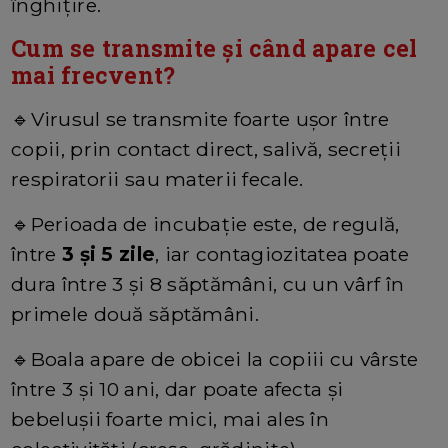
înghiţire.
Cum se transmite şi când apare cel
mai frecvent?
🔹
Virusul se transmite foarte uşor între
copii, prin contact direct, salivă, secreţii
respiratorii sau materii fecale.
🔹
Perioada de incubaţie este, de regulă,
între
3 şi 5 zile
, iar contagiozitatea poate
dura între 3 şi 8 săptămâni, cu un vârf în
primele două săptămâni.
🔹
Boala apare de obicei la copiii cu vârste
între 3 şi 10 ani, dar poate afecta şi
bebeluşii foarte mici, mai ales în