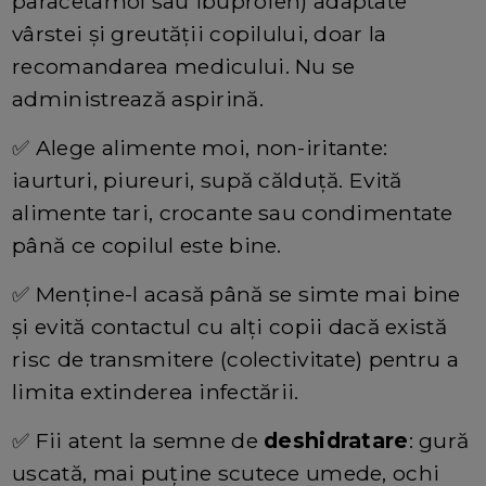
paracetamol sau ibuprofen) adaptate
vârstei şi greutăţii copilului, doar la
recomandarea medicului. Nu se
administrează aspirină.
✅
Alege alimente moi, non-iritante:
iaurturi, piureuri, supă călduţă. Evită
alimente tari, crocante sau condimentate
până ce copilul este bine.
✅
Menţine-l acasă până se simte mai bine
şi evită contactul cu alţi copii dacă există
risc de transmitere (colectivitate) pentru a
limita extinderea infectării.
✅
Fii atent la semne de
deshidratare
: gură
uscată, mai puţine scutece umede, ochi