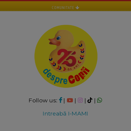
COMUNITATE
Follow us:
|
|
|
|
Intreabă I-MAMI