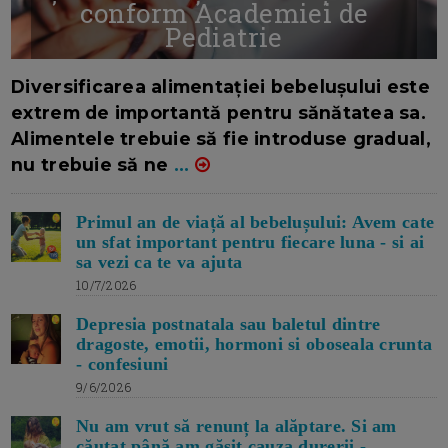
conform Academiei de
Pediatrie
16/7/2026
AUTOR: EDITOR DC.
Diversificarea alimentației bebelușului este
extrem de importantă pentru sănătatea sa.
Alimentele trebuie să fie introduse gradual,
nu trebuie să ne
...
Primul an de viață al bebelușului: Avem cate
un sfat important pentru fiecare luna - si ai
sa vezi ca te va ajuta
10/7/2026
Depresia postnatala sau baletul dintre
dragoste, emotii, hormoni si oboseala crunta
- confesiuni
9/6/2026
Nu am vrut să renunț la alăptare. Si am
căutat până am găsit cauza durerii -