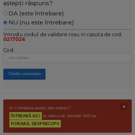
aștepți răspuns?
DA (este întrebare)
NU (nu este întrebare)
Introdu codul de validare rosu in casuta de cod:
0217026
Cod:
Ai o întrebare pentru alte mămici?
ÎNTREABĂ AICI
la rubrica de întrebări SAU pe
FORUMUL DESPRECOPII