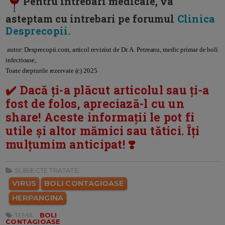
Pentru intrebari medicale, va
asteptam cu intrebari pe forumul
Clinica
Desprecopii.
autor: Desprecopii.com, articol reviziut de Dr. A. Petreanu, medic primar de boli
infectioase,
Toate drepturile rezervate (c) 2025
✔️ Dacă ți-a plăcut articolul sau ți-a
fost de folos, apreciază-l cu un
share! Aceste informații le pot fi
utile și altor mămici sau tătici. Îți
mulțumim anticipat! ❣️
SUBIECTE TRATATE:
VIRUS
BOLI CONTAGIOASE
HERPANGINA
TEMA:
BOLI
CONTAGIOASE