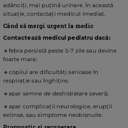
adânciţi, mai puţină urinare. În această
situaţie, contactaţi medicul imediat.
Când să mergi urgent la medic
Contactează medicul pediatru dacă:
🔹
febra persistă peste 5-7 zile sau devine
foarte mare;
🔹
copilul are dificultăţi serioase în
respiraţie sau înghițire;
🔹
apar semne de deshidratare severă;
🔹
apar complicaţii neurologice, erupţii
extinse, sau simptome neobișnuite.
Prognostic şi recuperare