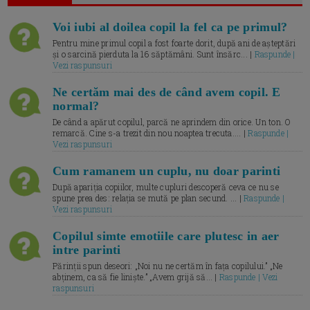
Voi iubi al doilea copil la fel ca pe primul?
Pentru mine primul copil a fost foarte dorit, după ani de așteptări
și o sarcină pierduta la 16 săptămâni. Sunt însărc... |
Raspunde |
Vezi raspunsuri
Ne certăm mai des de când avem copil. E
normal?
De când a apărut copilul, parcă ne aprindem din orice. Un ton. O
remarcă. Cine s-a trezit din nou noaptea trecuta.... |
Raspunde |
Vezi raspunsuri
Cum ramanem un cuplu, nu doar parinti
După apariția copiilor, multe cupluri descoperă ceva ce nu se
spune prea des: relația se mută pe plan secund. ... |
Raspunde |
Vezi raspunsuri
Copilul simte emotiile care plutesc in aer
intre parinti
Părinții spun deseori: „Noi nu ne certăm în fața copilului.” „Ne
abținem, ca să fie liniște.” „Avem grijă să... |
Raspunde | Vezi
raspunsuri