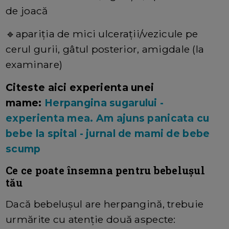
de joacă
🔹
apariţia de mici ulceraţii/vezicule pe
cerul gurii, gâtul posterior, amigdale (la
examinare)
Citeste aici experienta unei
mame:
Herpangina sugarului -
experienta mea. Am ajuns panicata cu
bebe la spital - jurnal de mami de bebe
scump
Ce ce poate însemna pentru bebeluşul
tău
Dacă bebeluşul are herpangină, trebuie
urmărite cu atenţie două aspecte: