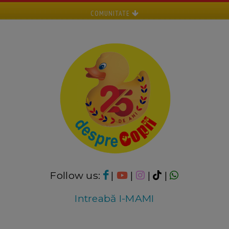
COMUNITATE
Follow us:
|
|
|
|
Intreabă I-MAMI