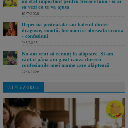
un sfat important pentru fiecare luna - si ai
sa vezi ca te va ajuta
10/7/2026
Depresia postnatala sau baletul dintre
dragoste, emotii, hormoni si oboseala crunta
- confesiuni
9/6/2026
Nu am vrut să renunț la alăptare. Si am
căutat până am găsit cauza durerii -
confesiunile unei mame care alăptează
27/3/2026
ULTIMILE ARTICOLE