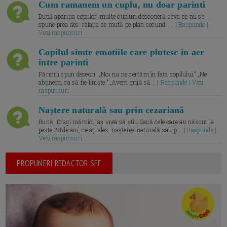
Cum ramanem un cuplu, nu doar parinti
După apariția copiilor, multe cupluri descoperă ceva ce nu se
spune prea des: relația se mută pe plan secund. ... |
Raspunde |
Vezi raspunsuri
Copilul simte emotiile care plutesc in aer
intre parinti
Părinții spun deseori: „Noi nu ne certăm în fața copilului.” „Ne
abținem, ca să fie liniște.” „Avem grijă să... |
Raspunde | Vezi
raspunsuri
Naștere naturală sau prin cezariană
Bună, Dragi mămici, aș vrea să știu dacă cele care au născut la
peste 38 de ani, ce ați ales: nașterea naturală sau p... |
Raspunde |
Vezi raspunsuri
PROPUNERI REDACTOR SEF