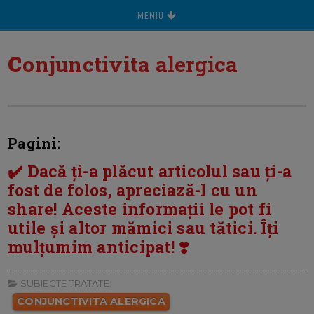
MENIU
c
onjunctivita alergica
Pagini:
✔️ Dacă ți-a plăcut articolul sau ți-a
fost de folos, apreciază-l cu un
share! Aceste informații le pot fi
utile și altor mămici sau tătici. Îți
mulțumim anticipat! ❣️
SUBIECTE TRATATE:
CONJUNCTIVITA ALERGICA