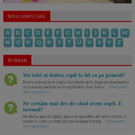
INDEX CUVINTE CHEIE
A
B
C
D
E
F
G
H
I
J
K
L
M
N
O
P
Q
R
S
T
U
V
X
Y
Z
ÎNTREBARI
Voi iubi al doilea copil la fel ca pe primul?
Pentru mine primul copil a fost foarte dorit, după ani de așteptări
și o sarcină pierduta la 16 săptămâni. Sunt însărc... |
Raspunde |
Vezi raspunsuri
Ne certăm mai des de când avem copil. E
normal?
De când a apărut copilul, parcă ne aprindem din orice. Un ton. O
remarcă. Cine s-a trezit din nou noaptea trecuta.... |
Raspunde |
Vezi raspunsuri