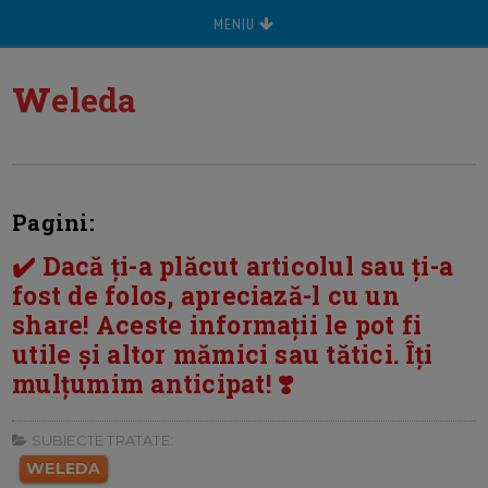
MENIU
w
eleda
Pagini:
✔️ Dacă ți-a plăcut articolul sau ți-a
fost de folos, apreciază-l cu un
share! Aceste informații le pot fi
utile și altor mămici sau tătici. Îți
mulțumim anticipat! ❣️
SUBIECTE TRATATE:
WELEDA