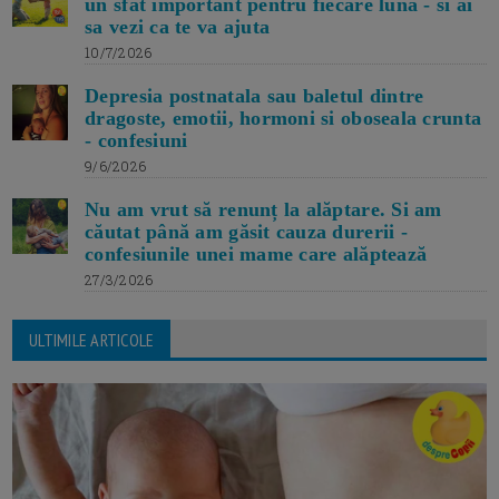
un sfat important pentru fiecare luna - si ai
sa vezi ca te va ajuta
10/7/2026
Depresia postnatala sau baletul dintre
dragoste, emotii, hormoni si oboseala crunta
- confesiuni
9/6/2026
Nu am vrut să renunț la alăptare. Si am
căutat până am găsit cauza durerii -
confesiunile unei mame care alăptează
27/3/2026
ULTIMILE ARTICOLE