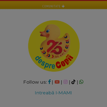
COMUNITATE
Follow us:
|
|
|
|
Intreabă I-MAMI