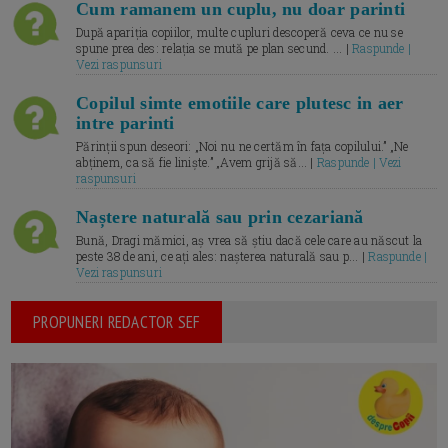
Cum ramanem un cuplu, nu doar parinti
După apariția copiilor, multe cupluri descoperă ceva ce nu se
spune prea des: relația se mută pe plan secund. ... |
Raspunde |
Vezi raspunsuri
Copilul simte emotiile care plutesc in aer
intre parinti
Părinții spun deseori: „Noi nu ne certăm în fața copilului.” „Ne
abținem, ca să fie liniște.” „Avem grijă să... |
Raspunde | Vezi
raspunsuri
Naștere naturală sau prin cezariană
Bună, Dragi mămici, aș vrea să știu dacă cele care au născut la
peste 38 de ani, ce ați ales: nașterea naturală sau p... |
Raspunde |
Vezi raspunsuri
PROPUNERI REDACTOR SEF