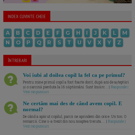
INDEX CUVINTE CHEIE
A
B
C
D
E
F
G
H
I
J
K
L
M
N
O
P
Q
R
S
T
U
V
X
Y
Z
ÎNTREBARI
Voi iubi al doilea copil la fel ca pe primul?
Pentru mine primul copil a fost foarte dorit, după ani de așteptări
și o sarcină pierduta la 16 săptămâni. Sunt însărc... |
Raspunde |
Vezi raspunsuri
Ne certăm mai des de când avem copil. E
normal?
De când a apărut copilul, parcă ne aprindem din orice. Un ton. O
remarcă. Cine s-a trezit din nou noaptea trecuta.... |
Raspunde |
Vezi raspunsuri