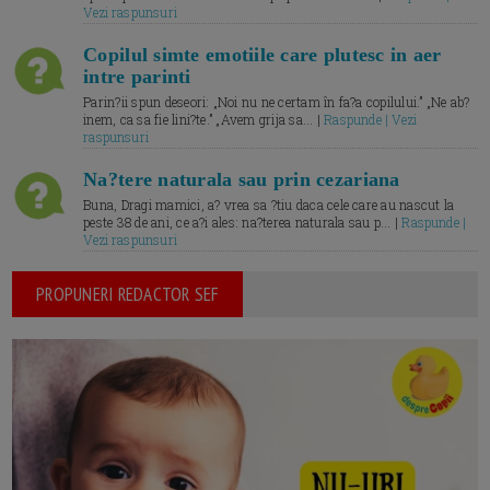
Vezi raspunsuri
Copilul simte emotiile care plutesc in aer
intre parinti
Parin?ii spun deseori: „Noi nu ne certam în fa?a copilului.” „Ne ab?
inem, ca sa fie lini?te.” „Avem grija sa... |
Raspunde | Vezi
raspunsuri
Na?tere naturala sau prin cezariana
Buna, Dragi mamici, a? vrea sa ?tiu daca cele care au nascut la
peste 38 de ani, ce a?i ales: na?terea naturala sau p... |
Raspunde |
Vezi raspunsuri
PROPUNERI REDACTOR SEF