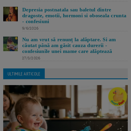
Depresia postnatala sau baletul dintre
dragoste, emotii, hormoni si oboseala crunta
- confesiuni
9/6/2026
Nu am vrut să renunț la alăptare. Si am
căutat până am găsit cauza durerii -
confesiunile unei mame care alăptează
27/3/2026
ULTIMILE ARTICOLE