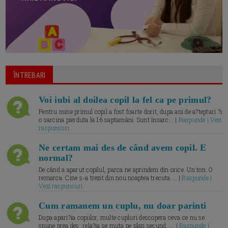
ÎNTREBARI
Voi iubi al doilea copil la fel ca pe primul?
Pentru mine primul copil a fost foarte dorit, dupa ani de a?teptari ?i
o sarcina pierduta la 16 saptamâni. Sunt însarc... |
Raspunde | Vezi
raspunsuri
Ne certam mai des de când avem copil. E
normal?
De când a aparut copilul, parca ne aprindem din orice. Un ton. O
remarca. Cine s-a trezit din nou noaptea trecuta.... |
Raspunde |
Vezi raspunsuri
Cum ramanem un cuplu, nu doar parinti
Dupa apari?ia copiilor, multe cupluri descopera ceva ce nu se
spune prea des: rela?ia se muta pe plan secund. ... |
Raspunde |