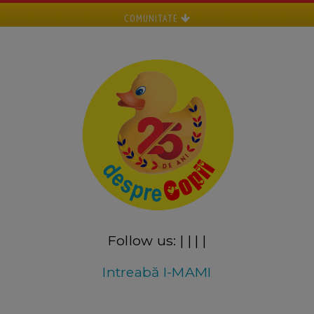
COMUNITATE
Follow us:
|
|
|
|
Intreabă I-MAMI