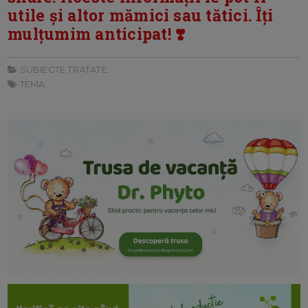
utile și altor mămici sau tătici. Îți
mulțumim anticipat! ❣️
SUBIECTE TRATATE:
TEMA: