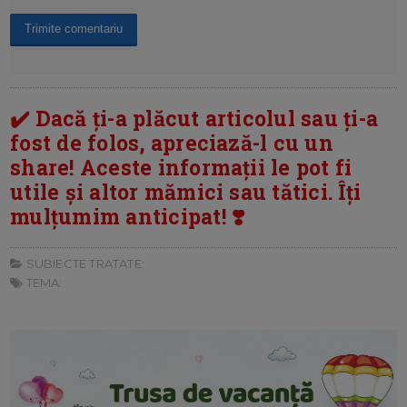
✔️ Dacă ți-a plăcut articolul sau ți-a
fost de folos, apreciază-l cu un
share! Aceste informații le pot fi
utile și altor mămici sau tătici. Îți
mulțumim anticipat! ❣️
SUBIECTE TRATATE:
TEMA: