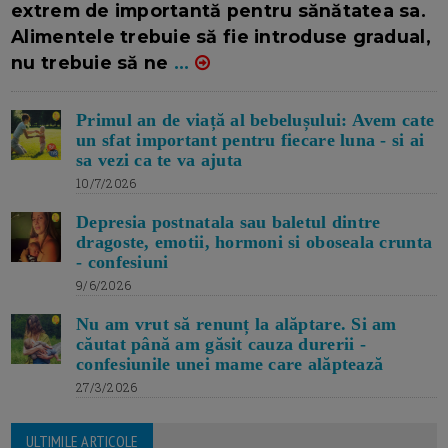
extrem de importantă pentru sănătatea sa.
Alimentele trebuie să fie introduse gradual,
nu trebuie să ne
...
Primul an de viață al bebelușului: Avem cate
un sfat important pentru fiecare luna - si ai
sa vezi ca te va ajuta
10/7/2026
Depresia postnatala sau baletul dintre
dragoste, emotii, hormoni si oboseala crunta
- confesiuni
9/6/2026
Nu am vrut să renunț la alăptare. Si am
căutat până am găsit cauza durerii -
confesiunile unei mame care alăptează
27/3/2026
ULTIMILE ARTICOLE