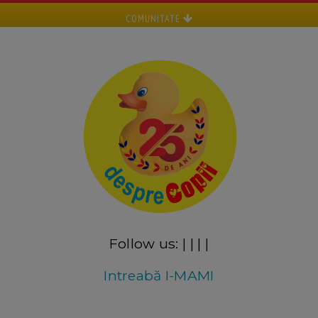
COMUNITATE
Follow us:
|
|
|
|
Intreabă I-MAMI