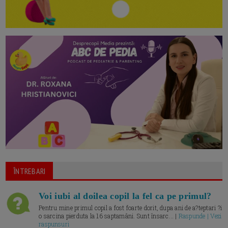
ÎNTREBARI
Voi iubi al doilea copil la fel ca pe primul?
Pentru mine primul copil a fost foarte dorit, dupa ani de a?teptari ?i
o sarcina pierduta la 16 saptamâni. Sunt însarc... |
Raspunde | Vezi
raspunsuri