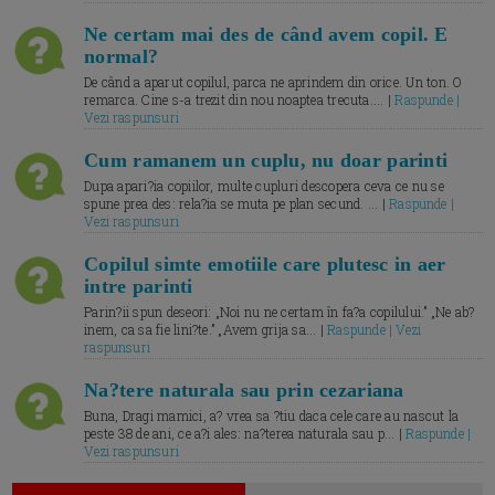
Ne certam mai des de când avem copil. E
normal?
De când a aparut copilul, parca ne aprindem din orice. Un ton. O
remarca. Cine s-a trezit din nou noaptea trecuta.... |
Raspunde |
Vezi raspunsuri
Cum ramanem un cuplu, nu doar parinti
Dupa apari?ia copiilor, multe cupluri descopera ceva ce nu se
spune prea des: rela?ia se muta pe plan secund. ... |
Raspunde |
Vezi raspunsuri
Copilul simte emotiile care plutesc in aer
intre parinti
Parin?ii spun deseori: „Noi nu ne certam în fa?a copilului.” „Ne ab?
inem, ca sa fie lini?te.” „Avem grija sa... |
Raspunde | Vezi
raspunsuri
Na?tere naturala sau prin cezariana
Buna, Dragi mamici, a? vrea sa ?tiu daca cele care au nascut la
peste 38 de ani, ce a?i ales: na?terea naturala sau p... |
Raspunde |
Vezi raspunsuri