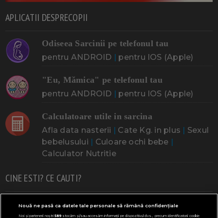
APLICATII DESPRECOPII
Odiseea Sarcinii pe telefonul tau
pentru ANDROID
|
pentru IOS (Apple)
"Eu, Mămica" pe telefonul tau
pentru ANDROID
|
pentru IOS (Apple)
Calculatoare utile in sarcina
Afla data nasterii
|
Cate Kg. in plus
|
Sexul
bebelusului
|
Culoare ochi bebe
|
Calculator Nutritie
CINE ESTI? CE CAUTI?
Doresc un copil
Adoptia
Probleme cu sarcina
Nouă ne pasă ca datele tale personale să rămână confidențiale
Noi și partenerii noștri
589
stocăm și/sau accesăm informații pe dispozitivul dvs., precum identificatorii cookie