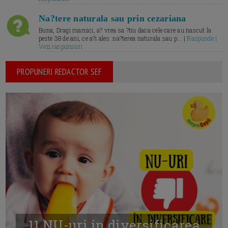
Na?tere naturala sau prin cezariana
Buna, Dragi mamici, a? vrea sa ?tiu daca cele care au nascut la
peste 38 de ani, ce a?i ales: na?terea naturala sau p... |
Raspunde |
Vezi raspunsuri
PROPUNERI REDACTOR SEF
11 NU-uri in diversificarea