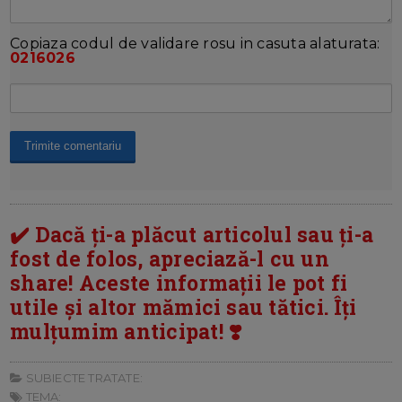
Copiaza codul de validare rosu in casuta alaturata:
0216026
✔️ Dacă ți-a plăcut articolul sau ți-a
fost de folos, apreciază-l cu un
share! Aceste informații le pot fi
utile și altor mămici sau tătici. Îți
mulțumim anticipat! ❣️
SUBIECTE TRATATE:
TEMA: