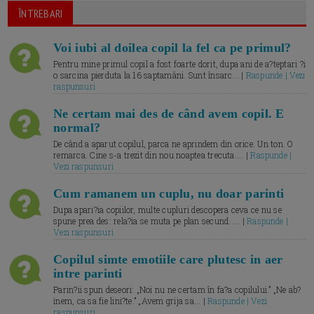
ÎNTREBARI
Voi iubi al doilea copil la fel ca pe primul?
Pentru mine primul copil a fost foarte dorit, dupa ani de a?teptari ?i
o sarcina pierduta la 16 saptamâni. Sunt însarc... |
Raspunde | Vezi
raspunsuri
Ne certam mai des de când avem copil. E
normal?
De când a aparut copilul, parca ne aprindem din orice. Un ton. O
remarca. Cine s-a trezit din nou noaptea trecuta.... |
Raspunde |
Vezi raspunsuri
Cum ramanem un cuplu, nu doar parinti
Dupa apari?ia copiilor, multe cupluri descopera ceva ce nu se
spune prea des: rela?ia se muta pe plan secund. ... |
Raspunde |
Vezi raspunsuri
Copilul simte emotiile care plutesc in aer
intre parinti
Parin?ii spun deseori: „Noi nu ne certam în fa?a copilului.” „Ne ab?
inem, ca sa fie lini?te.” „Avem grija sa... |
Raspunde | Vezi
raspunsuri