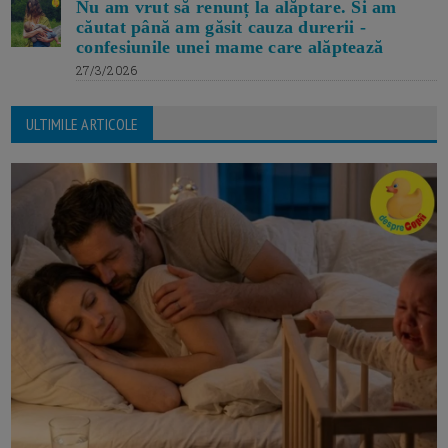
Nu am vrut să renunț la alăptare. Si am
căutat până am găsit cauza durerii -
confesiunile unei mame care alăptează
27/3/2026
ULTIMILE ARTICOLE