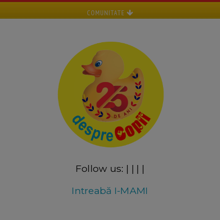
COMUNITATE
Follow us:
|
|
|
|
Intreabă I-MAMI