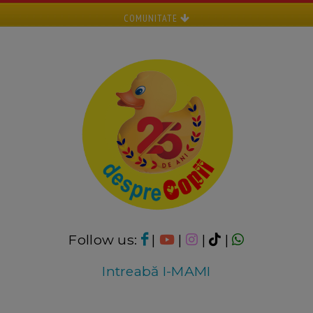
COMUNITATE
Follow us:
|
|
|
|
Intreabă I-MAMI