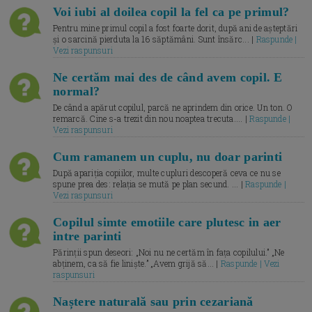
Voi iubi al doilea copil la fel ca pe primul?
Pentru mine primul copil a fost foarte dorit, după ani de așteptări
și o sarcină pierduta la 16 săptămâni. Sunt însărc... |
Raspunde |
Vezi raspunsuri
Ne certăm mai des de când avem copil. E
normal?
De când a apărut copilul, parcă ne aprindem din orice. Un ton. O
remarcă. Cine s-a trezit din nou noaptea trecuta.... |
Raspunde |
Vezi raspunsuri
Cum ramanem un cuplu, nu doar parinti
După apariția copiilor, multe cupluri descoperă ceva ce nu se
spune prea des: relația se mută pe plan secund. ... |
Raspunde |
Vezi raspunsuri
Copilul simte emotiile care plutesc in aer
intre parinti
Părinții spun deseori: „Noi nu ne certăm în fața copilului.” „Ne
abținem, ca să fie liniște.” „Avem grijă să... |
Raspunde | Vezi
raspunsuri
Naștere naturală sau prin cezariană