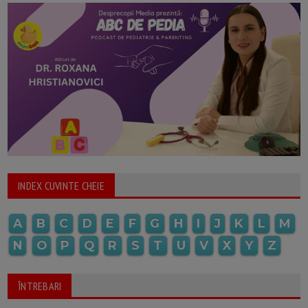
INDEX CUVINTE CHEIE
A
B
C
D
E
F
G
H
I
J
K
L
M
N
O
P
Q
R
S
T
U
V
X
Y
Z
ÎNTREBARI