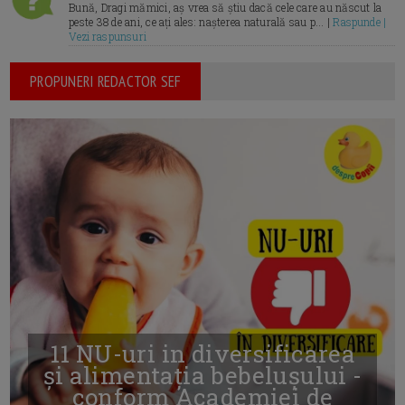
Bună, Dragi mămici, aș vrea să știu dacă cele care au născut la
peste 38 de ani, ce ați ales: nașterea naturală sau p... |
Raspunde |
Vezi raspunsuri
PROPUNERI REDACTOR SEF
11 NU-uri in diversificarea
și alimentația bebelușului -
conform Academiei de