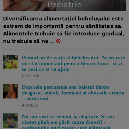
Pediatrie
16/7/2026
AUTOR: EDITOR DC.
Diversificarea alimentației bebelușului este
extrem de importantă pentru sănătatea sa.
Alimentele trebuie să fie introduse gradual,
nu trebuie să ne
...
Primul an de viață al bebelușului: Avem cate
un sfat important pentru fiecare luna - si ai
sa vezi ca te va ajuta
10/7/2026
Depresia postnatala sau baletul dintre
dragoste, emotii, hormoni si oboseala crunta
- confesiuni
9/6/2026
Nu am vrut să renunț la alăptare. Si am
căutat până am găsit cauza durerii -
confesiunile unei mame care alăptează