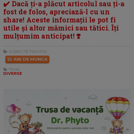
✔️ Dacă ți-a plăcut articolul sau ți-a
fost de folos, apreciază-l cu un
share! Aceste informații le pot fi
utile și altor mămici sau tătici. Îți
mulțumim anticipat! ❣️
SUBIECTE TRATATE:
12 ANI DE MUNCA
TEMA:
DIVERSE