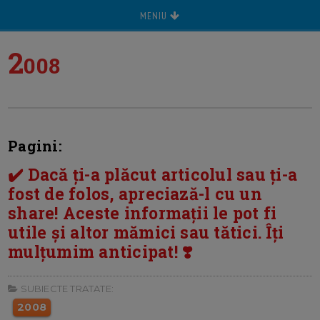
MENIU
2
008
Pagini:
✔️ Dacă ți-a plăcut articolul sau ți-a
fost de folos, apreciază-l cu un
share! Aceste informații le pot fi
utile și altor mămici sau tătici. Îți
mulțumim anticipat! ❣️
SUBIECTE TRATATE:
2008