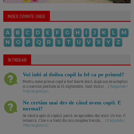
INDEX CUVINTE CHEIE
A
B
C
D
E
F
G
H
I
J
K
L
M
N
O
P
Q
R
S
T
U
V
X
Y
Z
ÎNTREBARI
Voi iubi al doilea copil la fel ca pe primul?
Pentru mine primul copil a fost foarte dorit, după ani de așteptări
și o sarcină pierduta la 16 săptămâni. Sunt însărc... |
Raspunde |
Vezi raspunsuri
Ne certăm mai des de când avem copil. E
normal?
De când a apărut copilul, parcă ne aprindem din orice. Un ton. O
remarcă. Cine s-a trezit din nou noaptea trecuta.... |
Raspunde |
Vezi raspunsuri