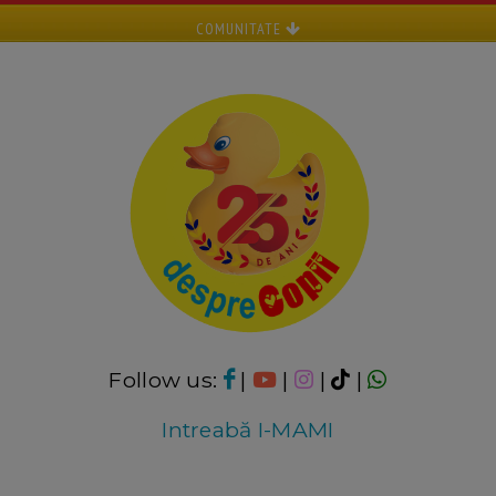
COMUNITATE
Follow us:
|
|
|
|
Intreabă I-MAMI