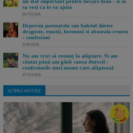
un sfat important pentru fiecare luna - si ai
sa vezi ca te va ajuta
10/7/2026
Depresia postnatala sau baletul dintre
dragoste, emotii, hormoni si oboseala crunta
- confesiuni
9/6/2026
Nu am vrut să renunț la alăptare. Si am
căutat până am găsit cauza durerii -
confesiunile unei mame care alăptează
27/3/2026
ULTIMILE ARTICOLE