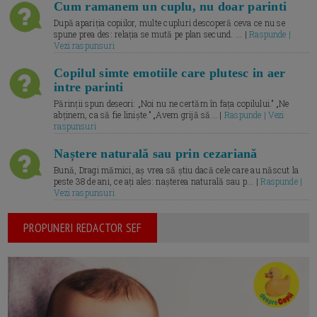
Cum ramanem un cuplu, nu doar parinti
După apariția copiilor, multe cupluri descoperă ceva ce nu se
spune prea des: relația se mută pe plan secund. ... |
Raspunde |
Vezi raspunsuri
Copilul simte emotiile care plutesc in aer
intre parinti
Părinții spun deseori: „Noi nu ne certăm în fața copilului.” „Ne
abținem, ca să fie liniște.” „Avem grijă să... |
Raspunde | Vezi
raspunsuri
Naștere naturală sau prin cezariană
Bună, Dragi mămici, aș vrea să știu dacă cele care au născut la
peste 38 de ani, ce ați ales: nașterea naturală sau p... |
Raspunde |
Vezi raspunsuri
PROPUNERI REDACTOR SEF