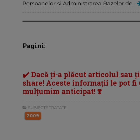
Persoanelor si Administrarea Bazelor de...
Pagini:
✔️ Dacă ți-a plăcut articolul sau ț
share! Aceste informații le pot fi u
mulțumim anticipat! ❣️
SUBIECTE TRATATE:
2009