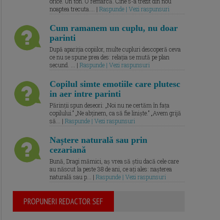
orice. Un ton. O remarcă. Cine s-a trezit din nou
noaptea trecuta.... |
Raspunde | Vezi raspunsuri
Cum ramanem un cuplu, nu doar
parinti
După apariția copiilor, multe cupluri descoperă ceva
ce nu se spune prea des: relația se mută pe plan
secund. ... |
Raspunde | Vezi raspunsuri
Copilul simte emotiile care plutesc
in aer intre parinti
Părinții spun deseori: „Noi nu ne certăm în fața
copilului.” „Ne abținem, ca să fie liniște.” „Avem grijă
să... |
Raspunde | Vezi raspunsuri
Naștere naturală sau prin
cezariană
Bună, Dragi mămici, aș vrea să știu dacă cele care
au născut la peste 38 de ani, ce ați ales: nașterea
naturală sau p... |
Raspunde | Vezi raspunsuri
PROPUNERI REDACTOR SEF