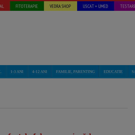
AL
FITOTERAPIE
VEDRA SHOP
USCAT + UMED
TESTARE
L
1-3 ANI
4-12 ANI
FAMILIE, PARENTING
EDUCATIE
S