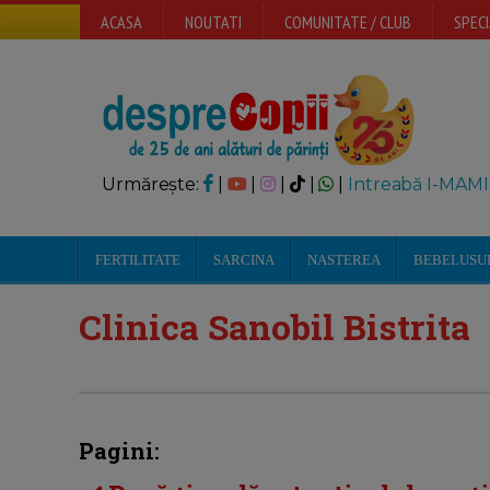
ACASA
NOUTATI
COMUNITATE / CLUB
SPECI
Urmărește:
|
|
|
|
|
Intreabă I-MAMI
FERTILITATE
SARCINA
NASTEREA
BEBELUSU
Clinica Sanobil Bistrita
Pagini: