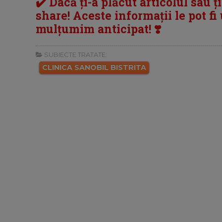
✔️ Dacă ți-a plăcut articolul sau ț
share! Aceste informații le pot fi u
mulțumim anticipat! ❣️
SUBIECTE TRATATE:
CLINICA SANOBIL BISTRITA