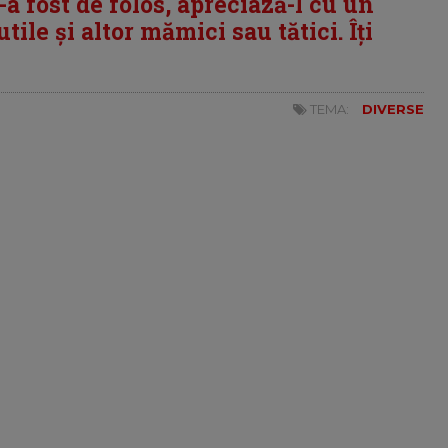
i-a fost de folos, apreciază-l cu un
tile și altor mămici sau tătici. Îți
TEMA:
DIVERSE