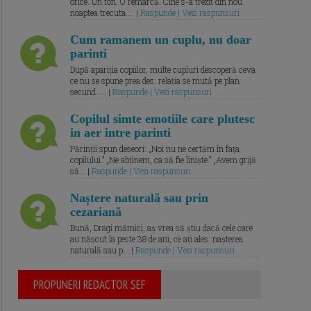
orice. Un ton. O remarcă. Cine s-a trezit din nou
noaptea trecuta.... |
Raspunde | Vezi raspunsuri
Cum ramanem un cuplu, nu doar
parinti
După apariția copiilor, multe cupluri descoperă ceva
ce nu se spune prea des: relația se mută pe plan
secund. ... |
Raspunde | Vezi raspunsuri
Copilul simte emotiile care plutesc
in aer intre parinti
Părinții spun deseori: „Noi nu ne certăm în fața
copilului.” „Ne abținem, ca să fie liniște.” „Avem grijă
să... |
Raspunde | Vezi raspunsuri
Naștere naturală sau prin
cezariană
Bună, Dragi mămici, aș vrea să știu dacă cele care
au născut la peste 38 de ani, ce ați ales: nașterea
naturală sau p... |
Raspunde | Vezi raspunsuri
PROPUNERI REDACTOR SEF