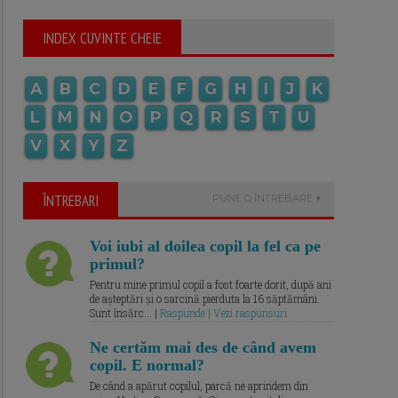
INDEX CUVINTE CHEIE
A
B
C
D
E
F
G
H
I
J
K
L
M
N
O
P
Q
R
S
T
U
V
X
Y
Z
ÎNTREBARI
PUNE O ÎNTREBARE
Voi iubi al doilea copil la fel ca pe
primul?
Pentru mine primul copil a fost foarte dorit, după ani
de așteptări și o sarcină pierduta la 16 săptămâni.
Sunt însărc... |
Raspunde | Vezi raspunsuri
Ne certăm mai des de când avem
copil. E normal?
De când a apărut copilul, parcă ne aprindem din