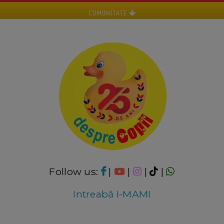
COMUNITATE
Follow us:
|
|
|
|
Intreabă I-MAMI