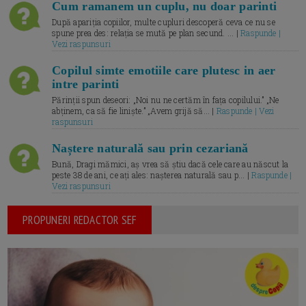
Cum ramanem un cuplu, nu doar parinti
După apariția copiilor, multe cupluri descoperă ceva ce nu se
spune prea des: relația se mută pe plan secund. ... |
Raspunde |
Vezi raspunsuri
Copilul simte emotiile care plutesc in aer
intre parinti
Părinții spun deseori: „Noi nu ne certăm în fața copilului.” „Ne
abținem, ca să fie liniște.” „Avem grijă să... |
Raspunde | Vezi
raspunsuri
Naștere naturală sau prin cezariană
Bună, Dragi mămici, aș vrea să știu dacă cele care au născut la
peste 38 de ani, ce ați ales: nașterea naturală sau p... |
Raspunde |
Vezi raspunsuri
PROPUNERI REDACTOR SEF