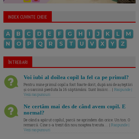
INDEX CUVINTE CHEIE
A
B
C
D
E
F
G
H
I
J
K
L
M
N
O
P
Q
R
S
T
U
V
X
Y
Z
ÎNTREBARI
Voi iubi al doilea copil la fel ca pe primul?
Pentru mine primul copil a fost foarte dorit, după ani de așteptări
și o sarcină pierduta la 16 săptămâni. Sunt însărc... |
Raspunde |
Vezi raspunsuri
Ne certăm mai des de când avem copil. E
normal?
De când a apărut copilul, parcă ne aprindem din orice. Un ton. O
remarcă. Cine s-a trezit din nou noaptea trecuta.... |
Raspunde |
Vezi raspunsuri