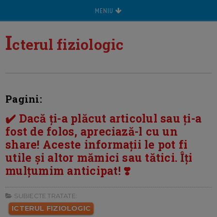
MENIU
I
cterul fiziologic
Pagini:
✔️ Dacă ți-a plăcut articolul sau ți-a
fost de folos, apreciază-l cu un
share! Aceste informații le pot fi
utile și altor mămici sau tătici. Îți
mulțumim anticipat! ❣️
SUBIECTE TRATATE:
ICTERUL FIZIOLOGIC