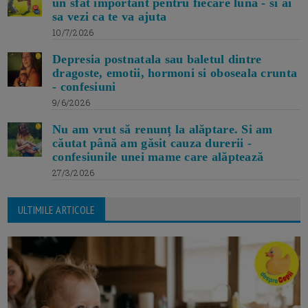
un sfat important pentru fiecare luna - si ai
sa vezi ca te va ajuta
10/7/2026
Depresia postnatala sau baletul dintre
dragoste, emotii, hormoni si oboseala crunta
- confesiuni
9/6/2026
Nu am vrut să renunț la alăptare. Si am
căutat până am găsit cauza durerii -
confesiunile unei mame care alăptează
27/3/2026
ULTIMILE ARTICOLE