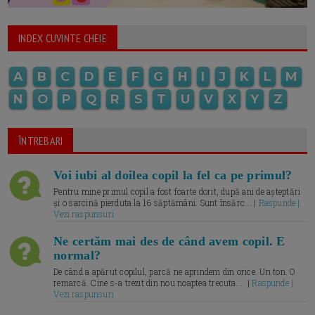
INDEX CUVINTE CHEIE
A
B
C
D
E
F
G
H
I
J
K
L
M
N
O
P
Q
R
S
T
U
V
X
Y
Z
ÎNTREBARI
Voi iubi al doilea copil la fel ca pe primul?
Pentru mine primul copil a fost foarte dorit, după ani de așteptări
și o sarcină pierduta la 16 săptămâni. Sunt însărc... |
Raspunde |
Vezi raspunsuri
Ne certăm mai des de când avem copil. E
normal?
De când a apărut copilul, parcă ne aprindem din orice. Un ton. O
remarcă. Cine s-a trezit din nou noaptea trecuta.... |
Raspunde |
Vezi raspunsuri