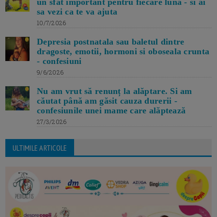
un sfat important pentru fiecare luna - si ai
sa vezi ca te va ajuta
10/7/2026
Depresia postnatala sau baletul dintre
dragoste, emotii, hormoni si oboseala crunta
- confesiuni
9/6/2026
Nu am vrut să renunț la alăptare. Si am
căutat până am găsit cauza durerii -
confesiunile unei mame care alăptează
27/3/2026
ULTIMILE ARTICOLE