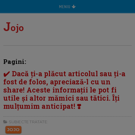
MENIU
J
ojo
Pagini:
✔️ Dacă ți-a plăcut articolul sau ți-a
fost de folos, apreciază-l cu un
share! Aceste informații le pot fi
utile și altor mămici sau tătici. Îți
mulțumim anticipat! ❣️
SUBIECTE TRATATE:
JOJO