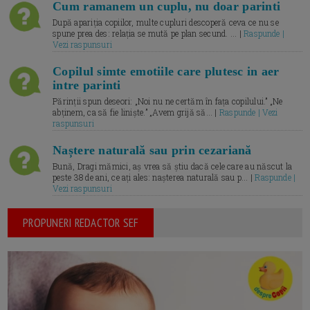
Cum ramanem un cuplu, nu doar parinti
După apariția copiilor, multe cupluri descoperă ceva ce nu se
spune prea des: relația se mută pe plan secund. ... |
Raspunde |
Vezi raspunsuri
Copilul simte emotiile care plutesc in aer
intre parinti
Părinții spun deseori: „Noi nu ne certăm în fața copilului.” „Ne
abținem, ca să fie liniște.” „Avem grijă să... |
Raspunde | Vezi
raspunsuri
Naștere naturală sau prin cezariană
Bună, Dragi mămici, aș vrea să știu dacă cele care au născut la
peste 38 de ani, ce ați ales: nașterea naturală sau p... |
Raspunde |
Vezi raspunsuri
PROPUNERI REDACTOR SEF