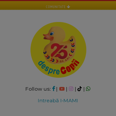
COMUNITATE
Follow us:
|
|
|
|
Intreabă I-MAMI