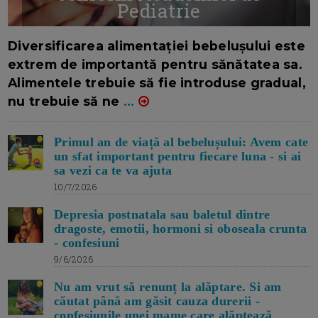
Pediatrie
16/7/2026
AUTOR: EDITOR DC.
Diversificarea alimentației bebelușului este
extrem de importantă pentru sănătatea sa.
Alimentele trebuie să fie introduse gradual,
nu trebuie să ne
...
Primul an de viață al bebelușului: Avem cate
un sfat important pentru fiecare luna - si ai
sa vezi ca te va ajuta
10/7/2026
Depresia postnatala sau baletul dintre
dragoste, emotii, hormoni si oboseala crunta
- confesiuni
9/6/2026
Nu am vrut să renunț la alăptare. Si am
căutat până am găsit cauza durerii -
confesiunile unei mame care alăptează