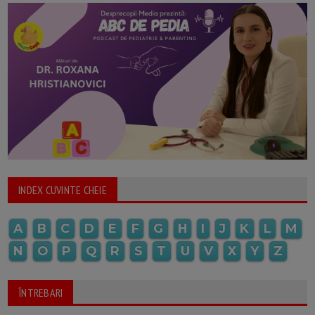
INDEX CUVINTE CHEIE
A
B
C
D
E
F
G
H
I
J
K
L
M
N
O
P
Q
R
S
T
U
V
X
Y
Z
ÎNTREBARI