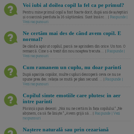
Voi iubi al doilea copil la fel ca pe primul?
Pentru mine primul copil a fost foarte dorit, după ani de așteptări
și o sarcină pierduta la 16 săptămâni. Sunt însărc... |
Raspunde |
Vezi raspunsuri
Ne certăm mai des de când avem copil. E
normal?
De când a apărut copilul, parcă ne aprindem din orice. Un ton. O
remarcă. Cine s-a trezit din nou noaptea trecuta.... |
Raspunde |
Vezi raspunsuri
Cum ramanem un cuplu, nu doar parinti
După apariția copiilor, multe cupluri descoperă ceva ce nu se
spune prea des: relația se mută pe plan secund. ... |
Raspunde |
Vezi raspunsuri
Copilul simte emotiile care plutesc in aer
intre parinti
Părinții spun deseori: „Noi nu ne certăm în fața copilului.” „Ne
abținem, ca să fie liniște.” „Avem grijă să... |
Raspunde | Vezi
raspunsuri
Naștere naturală sau prin cezariană