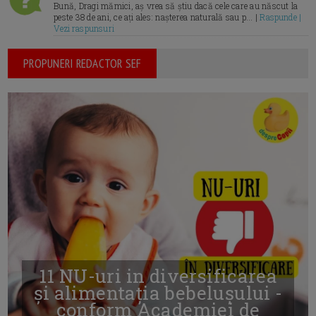
Bună, Dragi mămici, aș vrea să știu dacă cele care au născut la
peste 38 de ani, ce ați ales: nașterea naturală sau p... |
Raspunde |
Vezi raspunsuri
PROPUNERI REDACTOR SEF
11 NU-uri in diversificarea
și alimentația bebelușului -
conform Academiei de