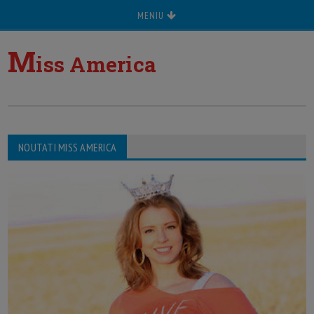
MENIU
M
iss America
NOUTATI MISS AMERICA