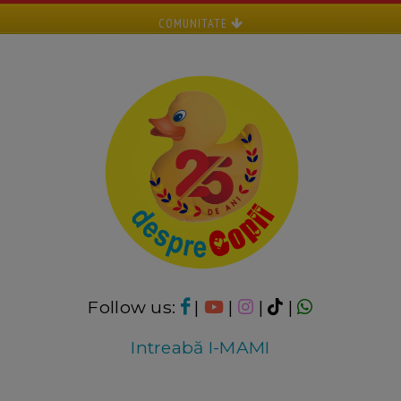
COMUNITATE
Follow us:
|
|
|
|
Intreabă I-MAMI