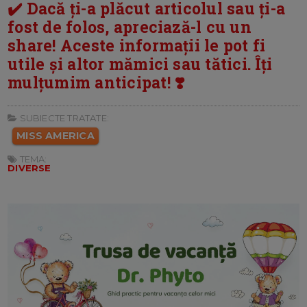
✔️ Dacă ți-a plăcut articolul sau ți-a
fost de folos, apreciază-l cu un
share! Aceste informații le pot fi
utile și altor mămici sau tătici. Îți
mulțumim anticipat! ❣️
SUBIECTE TRATATE:
MISS AMERICA
TEMA:
DIVERSE