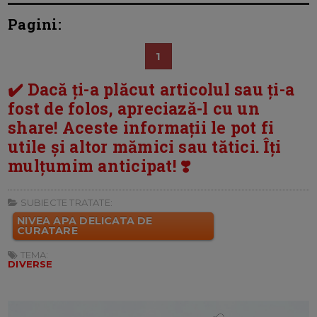
Pagini:
1
✔️ Dacă ți-a plăcut articolul sau ți-a
fost de folos, apreciază-l cu un
share! Aceste informații le pot fi
utile și altor mămici sau tătici. Îți
mulțumim anticipat! ❣️
SUBIECTE TRATATE:
NIVEA APA DELICATA DE
CURATARE
TEMA:
DIVERSE