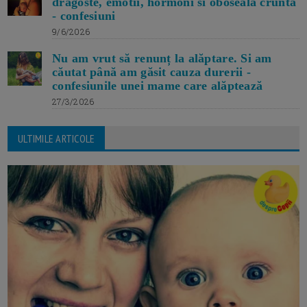
dragoste, emotii, hormoni si oboseala crunta
- confesiuni
9/6/2026
Nu am vrut să renunț la alăptare. Si am
căutat până am găsit cauza durerii -
confesiunile unei mame care alăptează
27/3/2026
ULTIMILE ARTICOLE