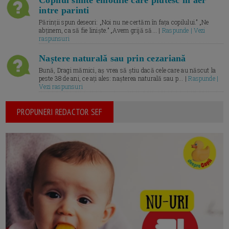
intre parinti
Părinții spun deseori: „Noi nu ne certăm în fața copilului.” „Ne
abținem, ca să fie liniște.” „Avem grijă să... |
Raspunde | Vezi
raspunsuri
Naștere naturală sau prin cezariană
Bună, Dragi mămici, aș vrea să știu dacă cele care au născut la
peste 38 de ani, ce ați ales: nașterea naturală sau p... |
Raspunde |
Vezi raspunsuri
PROPUNERI REDACTOR SEF