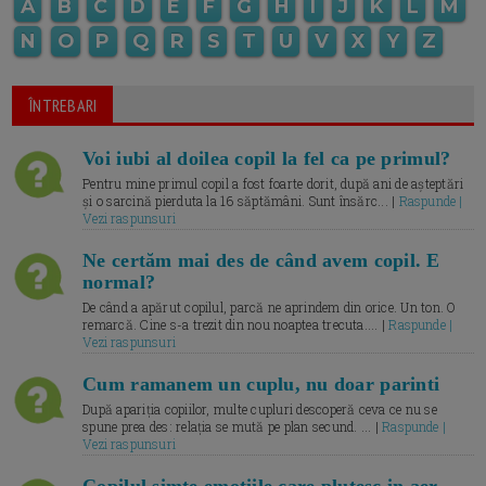
A
B
C
D
E
F
G
H
I
J
K
L
M
N
O
P
Q
R
S
T
U
V
X
Y
Z
ÎNTREBARI
Voi iubi al doilea copil la fel ca pe primul?
Pentru mine primul copil a fost foarte dorit, după ani de așteptări
și o sarcină pierduta la 16 săptămâni. Sunt însărc... |
Raspunde |
Vezi raspunsuri
Ne certăm mai des de când avem copil. E
normal?
De când a apărut copilul, parcă ne aprindem din orice. Un ton. O
remarcă. Cine s-a trezit din nou noaptea trecuta.... |
Raspunde |
Vezi raspunsuri
Cum ramanem un cuplu, nu doar parinti
După apariția copiilor, multe cupluri descoperă ceva ce nu se
spune prea des: relația se mută pe plan secund. ... |
Raspunde |
Vezi raspunsuri
Copilul simte emotiile care plutesc in aer