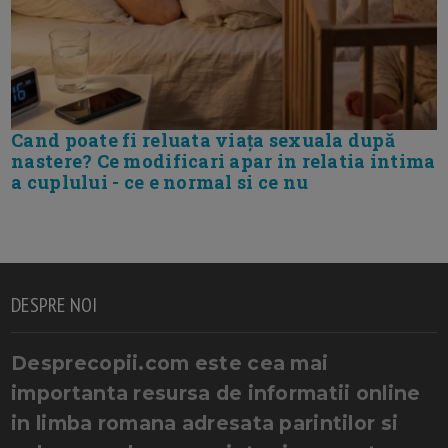
Cand poate fi reluata viața sexuala după
nastere? Ce modificari apar in relatia intima
a cuplului - ce e normal si ce nu
DESPRE NOI
Desprecopii.com este cea mai
importanta resursa de informatii online
in limba romana adresata parintilor si