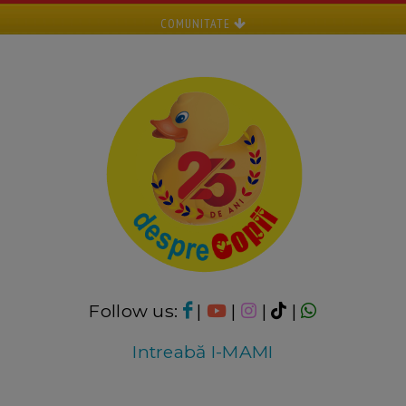
COMUNITATE
Follow us:
|
|
|
|
Intreabă I-MAMI