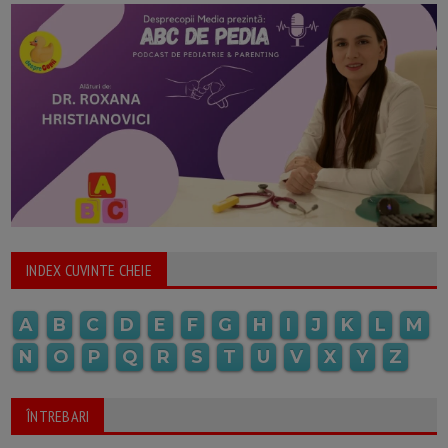
INDEX CUVINTE CHEIE
A
B
C
D
E
F
G
H
I
J
K
L
M
N
O
P
Q
R
S
T
U
V
X
Y
Z
ÎNTREBARI