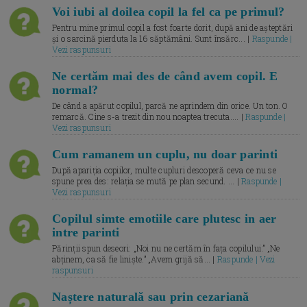
Voi iubi al doilea copil la fel ca pe primul?
Pentru mine primul copil a fost foarte dorit, după ani de așteptări
și o sarcină pierduta la 16 săptămâni. Sunt însărc... |
Raspunde |
Vezi raspunsuri
Ne certăm mai des de când avem copil. E
normal?
De când a apărut copilul, parcă ne aprindem din orice. Un ton. O
remarcă. Cine s-a trezit din nou noaptea trecuta.... |
Raspunde |
Vezi raspunsuri
Cum ramanem un cuplu, nu doar parinti
După apariția copiilor, multe cupluri descoperă ceva ce nu se
spune prea des: relația se mută pe plan secund. ... |
Raspunde |
Vezi raspunsuri
Copilul simte emotiile care plutesc in aer
intre parinti
Părinții spun deseori: „Noi nu ne certăm în fața copilului.” „Ne
abținem, ca să fie liniște.” „Avem grijă să... |
Raspunde | Vezi
raspunsuri
Naștere naturală sau prin cezariană