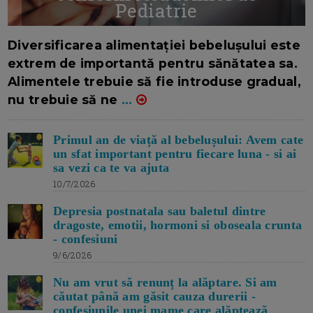
Pediatrie
16/7/2026
AUTOR: EDITOR DC.
Diversificarea alimentației bebelușului este
extrem de importantă pentru sănătatea sa.
Alimentele trebuie să fie introduse gradual,
nu trebuie să ne
...
Primul an de viață al bebelușului: Avem cate
un sfat important pentru fiecare luna - si ai
sa vezi ca te va ajuta
10/7/2026
Depresia postnatala sau baletul dintre
dragoste, emotii, hormoni si oboseala crunta
- confesiuni
9/6/2026
Nu am vrut să renunț la alăptare. Si am
căutat până am găsit cauza durerii -
confesiunile unei mame care alăptează