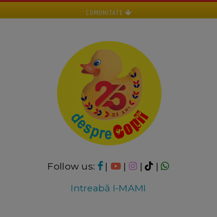
COMUNITATE
Follow us:
|
|
|
|
Intreabă I-MAMI