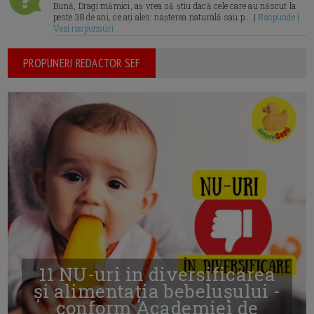
Bună, Dragi mămici, aș vrea să știu dacă cele care au născut la
peste 38 de ani, ce ați ales: nașterea naturală sau p... |
Raspunde |
Vezi raspunsuri
PROPUNERI REDACTOR SEF
11 NU-uri in diversificarea
și alimentația bebelușului -
conform Academiei de