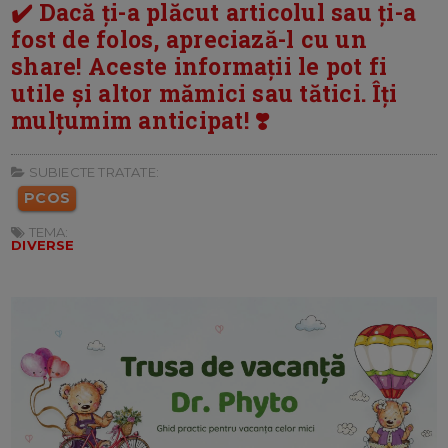
✔️ Dacă ți-a plăcut articolul sau ți-a
fost de folos, apreciază-l cu un
share! Aceste informații le pot fi
utile și altor mămici sau tătici. Îți
mulțumim anticipat! ❣️
SUBIECTE TRATATE:
PCOS
TEMA:
DIVERSE