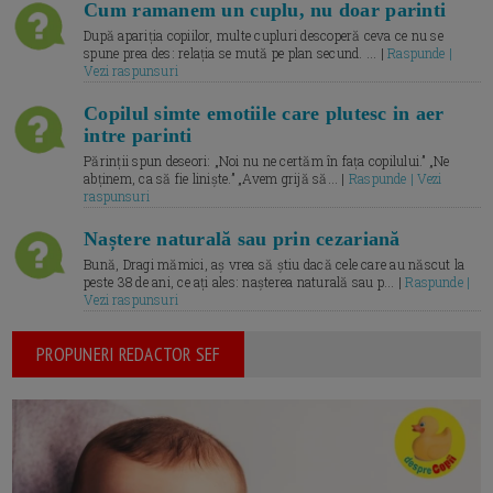
Cum ramanem un cuplu, nu doar parinti
După apariția copiilor, multe cupluri descoperă ceva ce nu se
spune prea des: relația se mută pe plan secund. ... |
Raspunde |
Vezi raspunsuri
Copilul simte emotiile care plutesc in aer
intre parinti
Părinții spun deseori: „Noi nu ne certăm în fața copilului.” „Ne
abținem, ca să fie liniște.” „Avem grijă să... |
Raspunde | Vezi
raspunsuri
Naștere naturală sau prin cezariană
Bună, Dragi mămici, aș vrea să știu dacă cele care au născut la
peste 38 de ani, ce ați ales: nașterea naturală sau p... |
Raspunde |
Vezi raspunsuri
PROPUNERI REDACTOR SEF