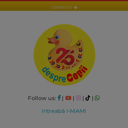
COMUNITATE
Follow us:
|
|
|
|
Intreabă I-MAMI