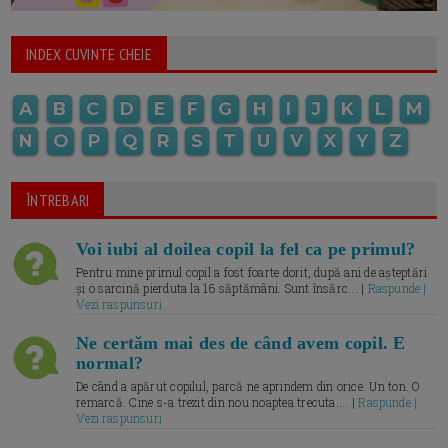
INDEX CUVINTE CHEIE
A
B
C
D
E
F
G
H
I
J
K
L
M
N
O
P
Q
R
S
T
U
V
X
Y
Z
ÎNTREBARI
Voi iubi al doilea copil la fel ca pe primul?
Pentru mine primul copil a fost foarte dorit, după ani de așteptări
și o sarcină pierduta la 16 săptămâni. Sunt însărc... |
Raspunde |
Vezi raspunsuri
Ne certăm mai des de când avem copil. E
normal?
De când a apărut copilul, parcă ne aprindem din orice. Un ton. O
remarcă. Cine s-a trezit din nou noaptea trecuta.... |
Raspunde |
Vezi raspunsuri