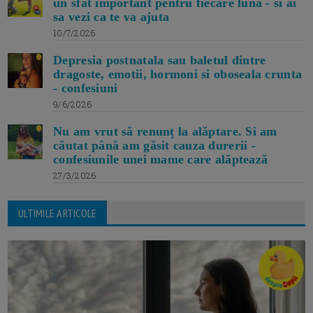
un sfat important pentru fiecare luna - si ai
sa vezi ca te va ajuta
10/7/2026
Depresia postnatala sau baletul dintre
dragoste, emotii, hormoni si oboseala crunta
- confesiuni
9/6/2026
Nu am vrut să renunț la alăptare. Si am
căutat până am găsit cauza durerii -
confesiunile unei mame care alăptează
27/3/2026
ULTIMILE ARTICOLE