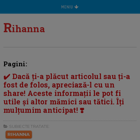
MENIU
R
ihanna
Pagini:
✔️ Dacă ți-a plăcut articolul sau ți-a
fost de folos, apreciază-l cu un
share! Aceste informații le pot fi
utile și altor mămici sau tătici. Îți
mulțumim anticipat! ❣️
SUBIECTE TRATATE:
RIHANNA