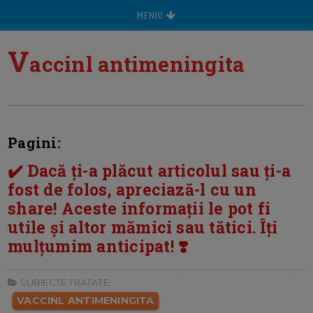
MENIU
V
accinl antimeningita
Pagini:
✔️ Dacă ți-a plăcut articolul sau ți-a
fost de folos, apreciază-l cu un
share! Aceste informații le pot fi
utile și altor mămici sau tătici. Îți
mulțumim anticipat! ❣️
SUBIECTE TRATATE:
VACCINL ANTIMENINGITA