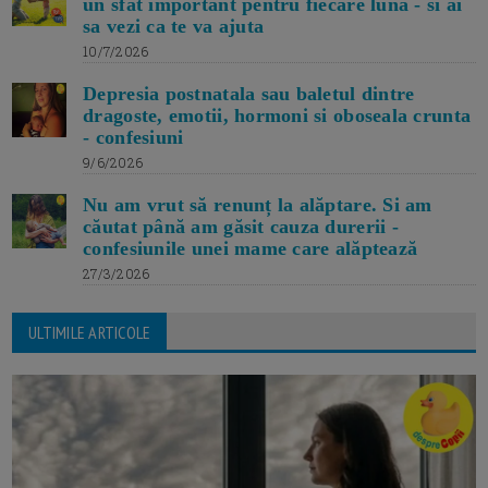
un sfat important pentru fiecare luna - si ai
sa vezi ca te va ajuta
10/7/2026
Depresia postnatala sau baletul dintre
dragoste, emotii, hormoni si oboseala crunta
- confesiuni
9/6/2026
Nu am vrut să renunț la alăptare. Si am
căutat până am găsit cauza durerii -
confesiunile unei mame care alăptează
27/3/2026
ULTIMILE ARTICOLE