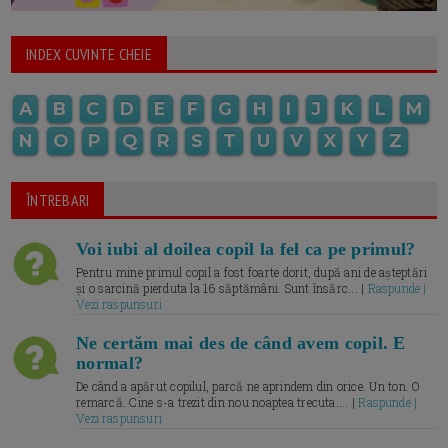
INDEX CUVINTE CHEIE
A
B
C
D
E
F
G
H
I
J
K
L
M
N
O
P
Q
R
S
T
U
V
X
Y
Z
ÎNTREBARI
Voi iubi al doilea copil la fel ca pe primul?
Pentru mine primul copil a fost foarte dorit, după ani de așteptări
și o sarcină pierduta la 16 săptămâni. Sunt însărc... |
Raspunde |
Vezi raspunsuri
Ne certăm mai des de când avem copil. E
normal?
De când a apărut copilul, parcă ne aprindem din orice. Un ton. O
remarcă. Cine s-a trezit din nou noaptea trecuta.... |
Raspunde |
Vezi raspunsuri