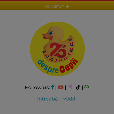
COMUNITATE
Follow us:
|
|
|
|
Intreabă I-MAMI