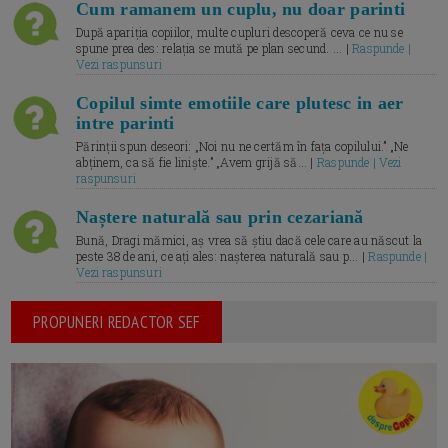
Cum ramanem un cuplu, nu doar parinti
După apariția copiilor, multe cupluri descoperă ceva ce nu se
spune prea des: relația se mută pe plan secund. ... |
Raspunde |
Vezi raspunsuri
Copilul simte emotiile care plutesc in aer
intre parinti
Părinții spun deseori: „Noi nu ne certăm în fața copilului.” „Ne
abținem, ca să fie liniște.” „Avem grijă să... |
Raspunde | Vezi
raspunsuri
Naștere naturală sau prin cezariană
Bună, Dragi mămici, aș vrea să știu dacă cele care au născut la
peste 38 de ani, ce ați ales: nașterea naturală sau p... |
Raspunde |
Vezi raspunsuri
PROPUNERI REDACTOR SEF