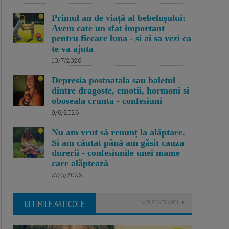
Primul an de viață al bebelușului:
Avem cate un sfat important
pentru fiecare luna - si ai sa vezi ca
te va ajuta
10/7/2026
Depresia postnatala sau baletul
dintre dragoste, emotii, hormoni si
oboseala crunta - confesiuni
9/6/2026
Nu am vrut să renunț la alăptare.
Si am căutat până am găsit cauza
durerii - confesiunile unei mame
care alăptează
27/3/2026
ULTIMILE ARTICOLE
NOUTATI AICI