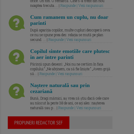
orice. Un ton. O remarcă. Cine s-a trezit din nou
noaptea trecuta.... |
Raspunde | Vezi raspunsuri
Cum ramanem un cuplu, nu doar
parinti
După apariția copiilor, multe cupluri descoperă ceva
ce nu se spune prea des: relația se mută pe plan
secund. ... |
Raspunde | Vezi raspunsuri
Copilul simte emotiile care plutesc
in aer intre parinti
Părinții spun deseori: „Noi nu ne certăm în fața
copilului.” „Ne abținem, ca să fie liniște.” „Avem grijă
să... |
Raspunde | Vezi raspunsuri
Naștere naturală sau prin
cezariană
Bună, Dragi mămici, aș vrea să știu dacă cele care
au născut la peste 38 de ani, ce ați ales: nașterea
naturală sau p... |
Raspunde | Vezi raspunsuri
PROPUNERI REDACTOR SEF