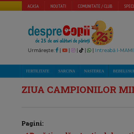
ACASA
NOUTATI
COMUNITATE / CLUB
SPECI
Urmărește:
|
|
|
|
|
Intreabă I-MAMI
FERTILITATE
SARCINA
NASTEREA
BEBELUSU
ZIUA CAMPIONILOR M
Pagini: