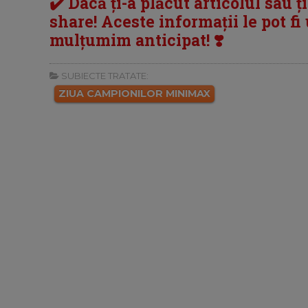
✔️ Dacă ți-a plăcut articolul sau ț
share! Aceste informații le pot fi u
mulțumim anticipat! ❣️
SUBIECTE TRATATE:
ZIUA CAMPIONILOR MINIMAX