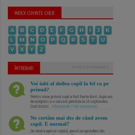
INDEX CUVINTE CHEIE
A
B
C
D
E
F
G
H
I
J
K
L
M
N
O
P
Q
R
S
T
U
V
X
Y
Z
ÎNTREBARI
PUNE O ÎNTREBARE
Voi iubi al doilea copil la fel ca pe
primul?
Pentru mine primul copil a fost foarte dorit, după ani
de așteptări și o sarcină pierduta la 16 săptămâni.
Sunt însărc... |
Raspunde | Vezi raspunsuri
Ne certăm mai des de când avem
copil. E normal?
De când a apărut copilul, parcă ne aprindem din