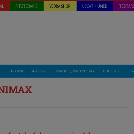
AL
FITOTERAPIE
VEDRA SHOP
USCAT + UMED
TESTARE
L
1-3 ANI
4-12 ANI
FAMILIE, PARENTING
EDUCATIE
S
INIMAX