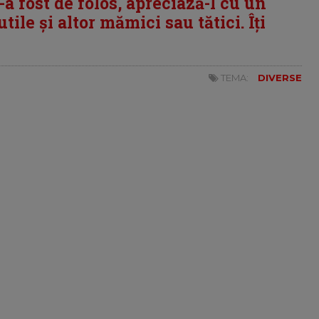
i-a fost de folos, apreciază-l cu un
tile și altor mămici sau tătici. Îți
TEMA:
DIVERSE