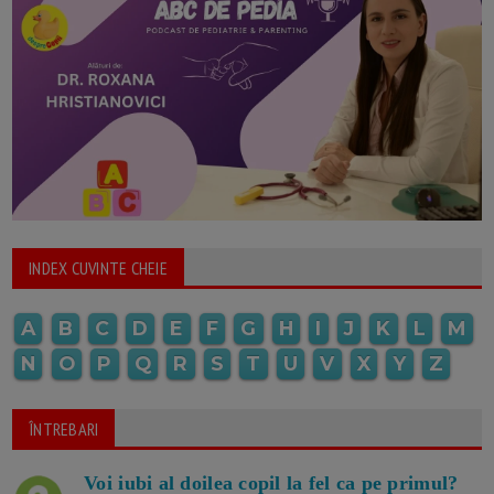
INDEX CUVINTE CHEIE
A
B
C
D
E
F
G
H
I
J
K
L
M
N
O
P
Q
R
S
T
U
V
X
Y
Z
ÎNTREBARI
Voi iubi al doilea copil la fel ca pe primul?