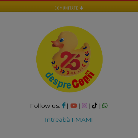
COMUNITATE
Follow us:
|
|
|
|
Intreabă I-MAMI