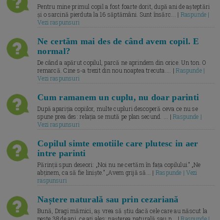
Pentru mine primul copil a fost foarte dorit, după ani de așteptări
și o sarcină pierduta la 16 săptămâni. Sunt însărc... |
Raspunde |
Vezi raspunsuri
Ne certăm mai des de când avem copil. E
normal?
De când a apărut copilul, parcă ne aprindem din orice. Un ton. O
remarcă. Cine s-a trezit din nou noaptea trecuta.... |
Raspunde |
Vezi raspunsuri
Cum ramanem un cuplu, nu doar parinti
După apariția copiilor, multe cupluri descoperă ceva ce nu se
spune prea des: relația se mută pe plan secund. ... |
Raspunde |
Vezi raspunsuri
Copilul simte emotiile care plutesc in aer
intre parinti
Părinții spun deseori: „Noi nu ne certăm în fața copilului.” „Ne
abținem, ca să fie liniște.” „Avem grijă să... |
Raspunde | Vezi
raspunsuri
Naștere naturală sau prin cezariană
Bună, Dragi mămici, aș vrea să știu dacă cele care au născut la
peste 38 de ani, ce ați ales: nașterea naturală sau p... |
Raspunde |