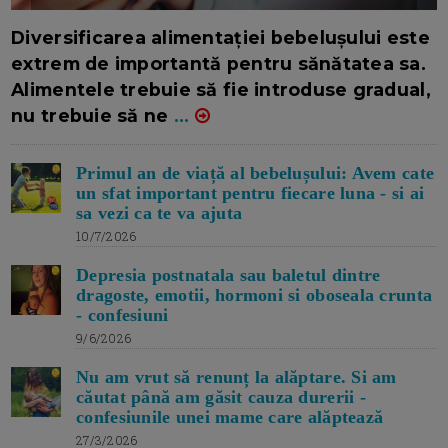
16/7/2026
AUTOR: EDITOR DC.
Diversificarea alimentației bebelușului este
extrem de importantă pentru sănătatea sa.
Alimentele trebuie să fie introduse gradual,
nu trebuie să ne
...
Primul an de viață al bebelușului: Avem cate
un sfat important pentru fiecare luna - si ai
sa vezi ca te va ajuta
10/7/2026
Depresia postnatala sau baletul dintre
dragoste, emotii, hormoni si oboseala crunta
- confesiuni
9/6/2026
Nu am vrut să renunț la alăptare. Si am
căutat până am găsit cauza durerii -
confesiunile unei mame care alăptează
27/3/2026