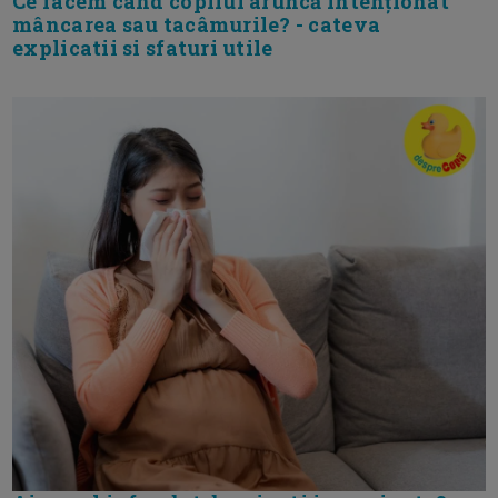
Ce facem când copilul aruncă intenționat
mâncarea sau tacâmurile? - cateva
explicatii si sfaturi utile