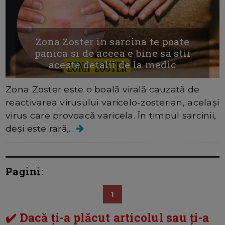
Zona Zoster in sarcina te poate
panica si de aceea e bine sa stii
aceste detalii de la medic
Zona Zoster este o boală virală cauzată de
reactivarea virusului varicelo-zosterian, același
virus care provoacă varicela. În timpul sarcinii,
deși este rară,...
Pagini:
1
✔️ Dacă ți-a plăcut articolul sau ți-a