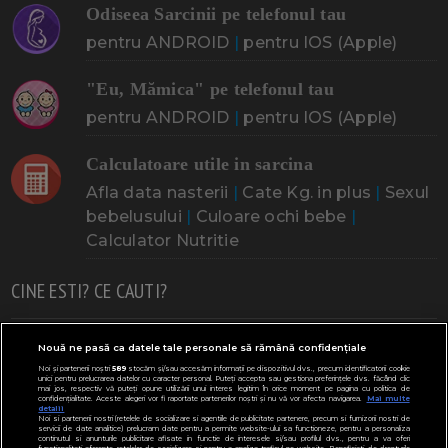
Odiseea Sarcinii pe telefonul tau
pentru ANDROID
|
pentru IOS (Apple)
"Eu, Mămica" pe telefonul tau
pentru ANDROID
|
pentru IOS (Apple)
Calculatoare utile in sarcina
Afla data nasterii
|
Cate Kg. in plus
|
Sexul
bebelusului
|
Culoare ochi bebe
|
Calculator Nutritie
CINE ESTI? CE CAUTI?
Doresc un copil
Adoptia
Probleme cu sarcina
Nouă ne pasă ca datele tale personale să rămână confidențiale
Noi și partenerii noștri
589
stocăm și/sau accesăm informații pe dispozitivul dvs., precum identificatorii cookie
Urmeaza sa nasc
Probleme alaptare
Bebe plange
unici pentru prelucrarea datelor cu caracter personal. Puteți accepta sau gestiona preferințele dvs. făcând clic
mai jos, respectiv vă puteți opune utilizării unui interes legitim în orice moment pe pagina cu politica de
confidențialitate. Aceste alegeri vor fi raportate partenerilor noștri și nu vă vor afecta navigarea.
Mai multe
Bebe febra
Caut bona
Cresa, Gradinta
detalii
Noi si partenerii nostri (retelele de socializare si agentiile de publicitate partenere, precum si furnizorii nostri de
servicii de date analitice) prelucram date pentru a permite website-ului sa functioneze, pentru a personaliza
Mergem la scoala
Copil bolnav
Copii cu nevoi speciale
continutul si anunturile publicitare afisate in functie de interesele si/sau profilul dvs., pentru a va oferi