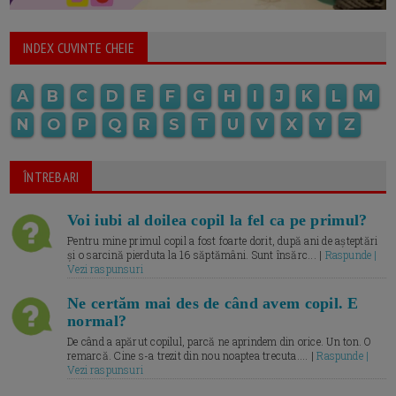
INDEX CUVINTE CHEIE
A
B
C
D
E
F
G
H
I
J
K
L
M
N
O
P
Q
R
S
T
U
V
X
Y
Z
ÎNTREBARI
Voi iubi al doilea copil la fel ca pe primul?
Pentru mine primul copil a fost foarte dorit, după ani de așteptări
și o sarcină pierduta la 16 săptămâni. Sunt însărc... |
Raspunde |
Vezi raspunsuri
Ne certăm mai des de când avem copil. E
normal?
De când a apărut copilul, parcă ne aprindem din orice. Un ton. O
remarcă. Cine s-a trezit din nou noaptea trecuta.... |
Raspunde |
Vezi raspunsuri