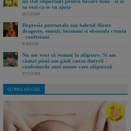
un sfat important pentru fiecare luna - si ai
sa vezi ca te va ajuta
10/7/2026
Depresia postnatala sau baletul dintre
dragoste, emotii, hormoni si oboseala crunta
- confesiuni
9/6/2026
Nu am vrut să renunț la alăptare. Si am
căutat până am găsit cauza durerii -
confesiunile unei mame care alăptează
27/3/2026
ULTIMILE ARTICOLE