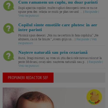
Cum ramanem un cuplu, nu doar parinti
După apariția copiilor, multe cupluri descoperă ceva ce nu se
spune prea des: relația se mută pe plan secund. ... |
Raspunde |
Vezi raspunsuri
Copilul simte emotiile care plutesc in aer
intre parinti
Părinții spun deseori: „Noi nu ne certăm în fața copilului.” „Ne
abținem, ca să fie liniște.” „Avem grijă să... |
Raspunde | Vezi
raspunsuri
Naștere naturală sau prin cezariană
Bună, Dragi mămici, aș vrea să știu dacă cele care au născut la
peste 38 de ani, ce ați ales: nașterea naturală sau p... |
Raspunde |
Vezi raspunsuri
PROPUNERI REDACTOR SEF