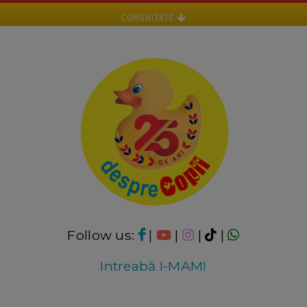
COMUNITATE
Follow us:
|
|
|
|
Intreabă I-MAMI