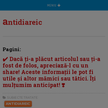
MENIU
a
ntidiareic
Pagini:
✔️ Dacă ți-a plăcut articolul sau ți-a
fost de folos, apreciază-l cu un
share! Aceste informații le pot fi
utile și altor mămici sau tătici. Îți
mulțumim anticipat! ❣️
SUBIECTE TRATATE:
ANTIDIAREIC